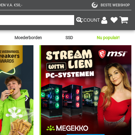
N V.A. €50,-
BESTE WEBSHOP
ACCOUNT
Moederborden
SSD
Nu populair!
❯