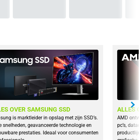
LES OVER SAMSUNG SSD
ALLES 
ung is marktleider in opslag met zijn SSD’s.
AMD ontwik
 snelheden, geavanceerde technologie en
pc’s, dat
ouwbare prestaties. Ideaal voor consumenten
productli