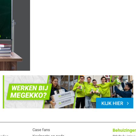
Case fans
Behuizinge