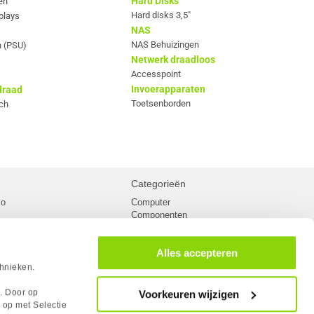
Hard Disks
en
Hard disks 3,5"
plays
NAS
NAS Behuizingen
 (PSU)
Netwerk draadloos
Accesspoint
Invoerapparaten
draad
Toetsenborden
ch
Categorieën
ko
Computer
Componenten
inglist
Randapparatuur
oorwaarden
Kabels
Alles accepteren
 verzending
Netwerk
Laptops
chnieken.
n
Gaming laptops
PC Systemen
s. Door op
Voorkeuren wijzigen
cademy
Monitoren
 op met Selectie