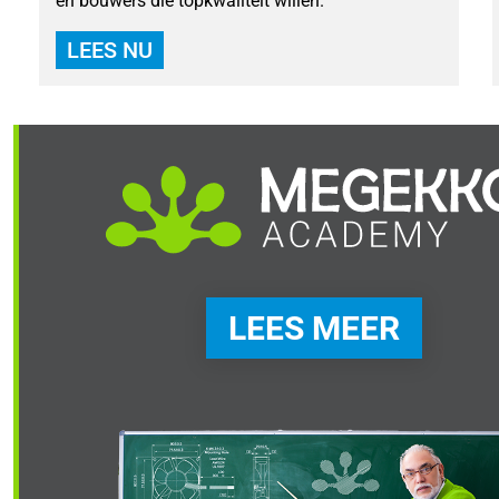
en bouwers die topkwaliteit willen.
LEES NU
LEES MEER