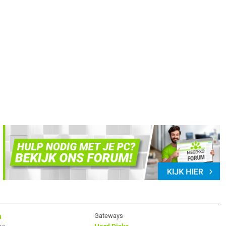
Gateways
n