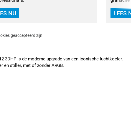
ofessionals.
grafische 
ES NU
LEES 
okies geaccepteerd zijn.
212 3DHP is de moderne upgrade van een iconische luchtkoeler.
r én stiller, met of zonder ARGB.