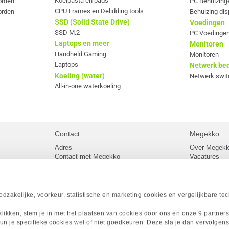
Koelpasta en pads
orden
PC Behuizing
CPU Frames en Delidding tools
orden
Behuizing dis
SSD (Solid State Drive)
Voedingen
SSD M.2
PC Voedingen
Laptops en meer
Monitoren
Handheld Gaming
Monitoren
Laptops
Netwerk be
Koeling (water)
Netwerk swit
All-in-one waterkoeling
Contact
Megekko
Adres
Over Megek
Contact met Megekko
Vacatures
Veelgestelde vragen
Megekko mail
lier
Klachtenprocedure
Algemene v
Openingstijden Megekko Shop
Levertijd en
Sitemap
zakelijke, voorkeur, statistische en marketing cookies en vergelijkbare te
Onze merke
Acties
 klikken, stem je in met het plaatsen van cookies door ons en onze 9 partner
Megekko A
un je specifieke cookies wel of niet goedkeuren. Deze sla je dan vervolgens