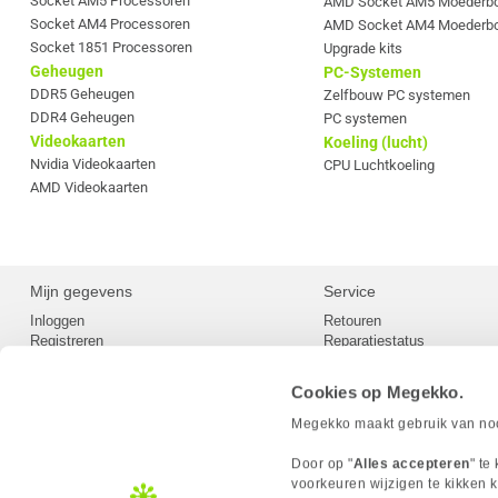
Socket AM5 Processoren
AMD Socket AM5 Moederb
Socket AM4 Processoren
AMD Socket AM4 Moederb
Socket 1851 Processoren
Upgrade kits
Geheugen
PC-Systemen
DDR5 Geheugen
Zelfbouw PC systemen
DDR4 Geheugen
PC systemen
Videokaarten
Koeling (lucht)
Nvidia Videokaarten
CPU Luchtkoeling
AMD Videokaarten
Mijn gegevens
Service
Inloggen
Retouren
Registreren
Reparatiestatus
Privacy
Servicepunt
Cookievoorkeuren
Europees Herroepingsformu
Cookies op Megekko.
Herroepingsrecht
Betaalmethoden
Megekko maakt gebruik van nood
Scrapers / Crawlers beleid
Megekko builds
Door op "
Alles accepteren
" te
Toegankelijkheid
voorkeuren wijzigen te kikken k