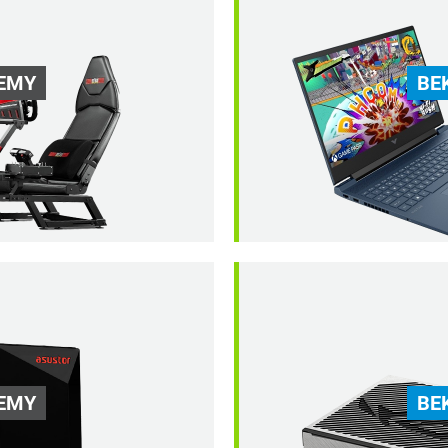
EMY
BE
EMY
BE