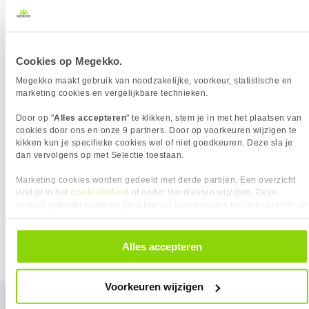
Merk (1)
✖
Thermal Grizzly der8enchtable Behuizing
5x
229,
90
Cookies op Megekko.
Megekko maakt gebruik van noodzakelijke, voorkeur, statistische en
marketing cookies en vergelijkbare technieken.
Door op "
Alles accepteren
" te klikken, stem je in met het plaatsen van
cookies door ons en onze 9 partners. Door op voorkeuren wijzigen te
kikken kun je specifieke cookies wel of niet goedkeuren. Deze sla je
Uit eigen voorraad leverbaar. Levertijd:
1 dag (zaterdag)
dan vervolgens op met Selectie toestaan.
Merk
Thermal Grizzly
Marketing cookies worden gedeeld met derde partijen. Een overzicht
Max moederbord formaat
ATX
cookiebeleid
vind je in het
of onder Voorkeuren wijzigen. Deze
worden gebruikt zodat we gerichter reclamebanners kunnen inzetten op
andere websites. In onze cookievoorkeuren vind je een overzicht van
Vergelijk product
Meer productinformatie
alle cookies. Je kunt je gegeven toestemming altijd intrekken, dit doe je
door in de footer van onze website te klikken op ‘Cookievoorkeuren’
Alles accepteren
onder het kopje ‘Mijn gegevens’.
Voorkeuren wijzigen
Mijn gegevens