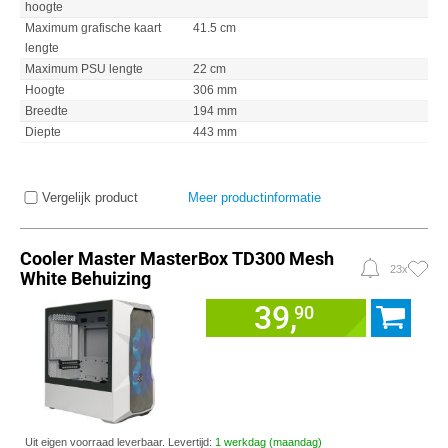
hoogte
Maximum grafische kaart
41.5 cm
lengte
Maximum PSU lengte
22 cm
Hoogte
306 mm
Breedte
194 mm
Diepte
443 mm
Vergelijk product
Meer productinformatie
Cooler Master MasterBox TD300 Mesh
23x
White Behuizing
39,
90
Uit eigen voorraad leverbaar. Levertijd:
1 werkdag (maandag)