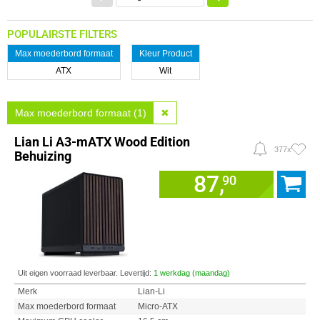
POPULAIRSTE FILTERS
Max moederbord formaat
Kleur Product
ATX
Wit
Max moederbord formaat (1)
✖
Lian Li A3-mATX Wood Edition
377x
Behuizing
87,
90
Uit eigen voorraad leverbaar. Levertijd:
1 werkdag (maandag)
Merk
Lian-Li
Max moederbord formaat
Micro-ATX