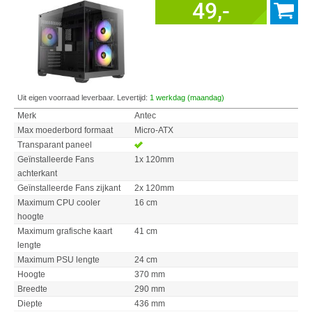
49,-
Uit eigen voorraad leverbaar. Levertijd:
1 werkdag (maandag)
Merk
Antec
Max moederbord formaat
Micro-ATX
Transparant paneel
Geïnstalleerde Fans
1x 120mm
achterkant
Geïnstalleerde Fans zijkant
2x 120mm
Maximum CPU cooler
16 cm
hoogte
Maximum grafische kaart
41 cm
lengte
Maximum PSU lengte
24 cm
Hoogte
370 mm
Breedte
290 mm
Diepte
436 mm