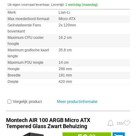
Uit eigen voorraad leverbaar. Levertijd:
1 werkdag (maandag)
Merk
Lian-Li
Max moederbord formaat
Micro-ATX
Geïnstalleerde Fans
2x 120mm
bovenkant
Maximum CPU cooler
16.2 cm
hoogte
Maximum grafische kaart
35.8 cm
lengte
Maximum PSU lengte
14 cm
Hoogte
288 mm
Breedte
191 mm
Diepte
420 mm
Vergelijk product
Meer productinformatie
Montech AIR 100 ARGB Micro ATX
192x
Tempered Glass Zwart Behuizing