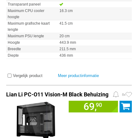
Transparant paneel
Maximum CPU cooler
16.3 cm
hoogte
Maximum grafische kaart
41.5 cm
lengte
Maximum PSU lengte
20 cm
Hoogte
443.9 mm
Breedte
211.5 mm
Diepte
436 mm
Vergelijk product
Meer productinformatie
Lian Li PC-O11 Vision-M Black Behuizing
8x
69,
90