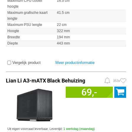
Maximum CPU cooler
16.5 cm
hoogte
Maximum grafische kaart
41.5 cm
lengte
Maximum PSU lengte
22 cm
Hoogte
322 mm
Breedte
194 mm
Diepte
443 mm
Vergelijk product
Meer productinformatie
Lian Li A3-mATX Black Behuizing
353x
69,-
Uit eigen voorraad leverbaar. Levertijd:
1 werkdag (maandag)