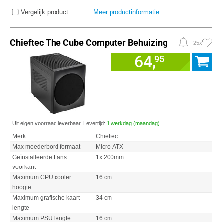
Vergelijk product
Meer productinformatie
Chieftec The Cube Computer Behuizing
25x
64,
95
Uit eigen voorraad leverbaar. Levertijd:
1 werkdag (maandag)
Merk
Chieftec
Max moederbord formaat
Micro-ATX
Geïnstalleerde Fans
1x 200mm
voorkant
Maximum CPU cooler
16 cm
hoogte
Maximum grafische kaart
34 cm
lengte
Maximum PSU lengte
16 cm