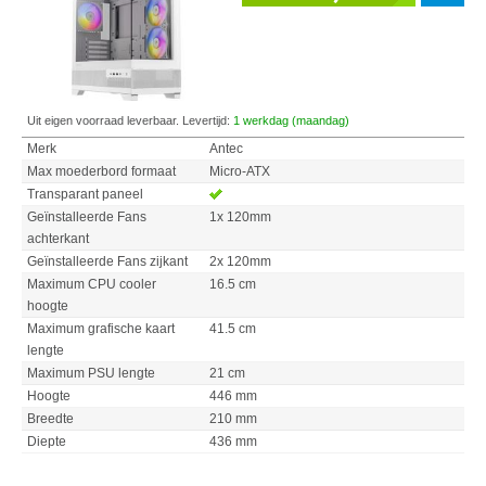
Uit eigen voorraad leverbaar. Levertijd:
1 werkdag (maandag)
Merk
Antec
Max moederbord formaat
Micro-ATX
Transparant paneel
Geïnstalleerde Fans
1x 120mm
achterkant
Geïnstalleerde Fans zijkant
2x 120mm
Maximum CPU cooler
16.5 cm
hoogte
Maximum grafische kaart
41.5 cm
lengte
Maximum PSU lengte
21 cm
Hoogte
446 mm
Breedte
210 mm
Diepte
436 mm