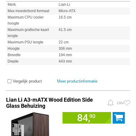
Merk
Lian-Li
Max moederbord formaat
Micro-ATX
Maximum CPU cooler
16.5 cm
hoogte
Maximum grafische kaart
41.5 cm
lengte
Maximum PSU lengte
22 cm
Hoogte
306 mm
Breedte
194 mm
Diepte
443 mm
Vergelijk product
Meer productinformatie
Lian Li A3-mATX Wood Edition Side
130x
Glass Behuizing
84,
90