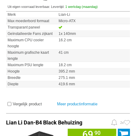
Uit eigen voorraad leverbaar. Levertijd:
1 werkdag (maandag)
Merk
Lian-Li
Max moederbord formaat
Micro-ATX
Transparant paneel
Geïnstalleerde Fans zijkant
1x 140mm
Maximum CPU cooler
16.2 cm
hoogte
Maximum grafische kaart
41 cm
lengte
Maximum PSU lengte
18.2 cm
Hoogte
395.2 mm
Breedte
275.1 mm
Diepte
419.6 mm
Vergelijk product
Meer productinformatie
Lian Li Dan-B4 Black Behuizing
2x
69,
90