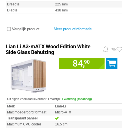
Breedte
225 mm
Diepte
438 mm
Vergelijk product
Meer productinformatie
Lian Li A3-mATX Wood Edition White
70x
Side Glass Behuizing
84,
90
Uit eigen voorraad leverbaar. Levertijd:
1 werkdag (maandag)
Merk
Lian-Li
Max moederbord formaat
Micro-ATX
Transparant paneel
Maximum CPU cooler
16.5 cm