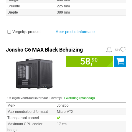
Hoogte
400 mm
Breedte
225 mm
Diepte
389 mm
Vergelijk product
Meer productinformatie
Jonsbo C6 MAX Black Behuizing
51x
58,
90
Uit eigen voorraad leverbaar. Levertijd:
1 werkdag (maandag)
Merk
Jonsbo
Max moederbord formaat
Micro-ATX
Transparant paneel
Maximum CPU cooler
17 cm
hoogte