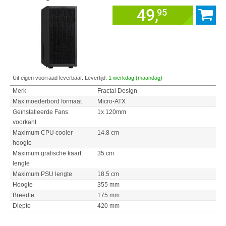
49,
95
Uit eigen voorraad leverbaar. Levertijd:
1 werkdag (maandag)
Merk
Fractal Design
Max moederbord formaat
Micro-ATX
Geïnstalleerde Fans
1x 120mm
voorkant
Maximum CPU cooler
14.8 cm
hoogte
Maximum grafische kaart
35 cm
lengte
Maximum PSU lengte
18.5 cm
Hoogte
355 mm
Breedte
175 mm
Diepte
420 mm