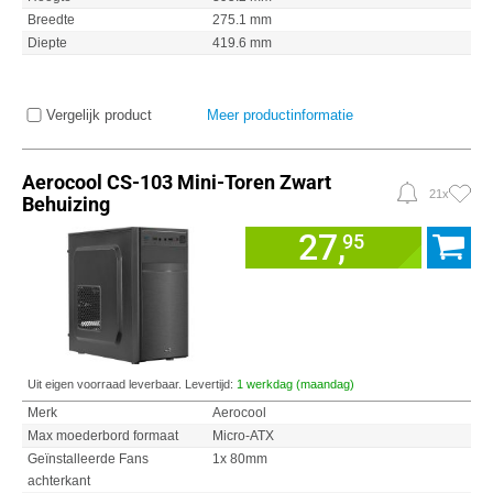
Breedte
275.1 mm
Diepte
419.6 mm
Vergelijk product
Meer productinformatie
Aerocool CS-103 Mini-Toren Zwart
21x
Behuizing
27,
95
Uit eigen voorraad leverbaar. Levertijd:
1 werkdag (maandag)
Merk
Aerocool
Max moederbord formaat
Micro-ATX
Geïnstalleerde Fans
1x 80mm
achterkant