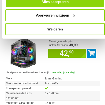
door in de footer van onze website te klikken op ‘Cookievoorkeuren’
Alles accepteren
onder het kopje ‘Mijn gegevens’.
Voorkeuren wijzigen
Vergelijk product
Meer productinformatie
Weigeren
Mars Gaming MC-3TLITE Mini Tower
63x
Zwart Behuizing
Meest getoonde prijs
49,90
laatste 90 dagen:
42,
90
Uit eigen voorraad leverbaar. Levertijd:
1 werkdag (maandag)
Merk
Mars Gaming
Max moederbord formaat
Micro-ATX
Transparant paneel
Geïnstalleerde Fans
1x 120mm
achterkant
Maximum CPU cooler
15.8 cm