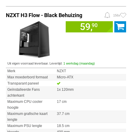
NZXT H3 Flow - Black Behuizing
156x
59,
90
Uit eigen voorraad leverbaar. Levertijd:
1 werkdag (maandag)
Merk
NZXT
Max moederbord formaat
Micro-ATX
Transparant paneel
Geïnstalleerde Fans
1x 120mm
achterkant
Maximum CPU cooler
17 cm
hoogte
Maximum grafische kaart
37.7 cm
lengte
Maximum PSU lengte
18.5 cm