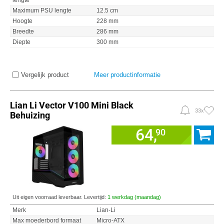
lengte
Maximum PSU lengte
12.5 cm
Hoogte
228 mm
Breedte
286 mm
Diepte
300 mm
Vergelijk product
Meer productinformatie
Lian Li Vector V100 Mini Black
33x
Behuizing
64,
90
Uit eigen voorraad leverbaar. Levertijd:
1 werkdag (maandag)
Merk
Lian-Li
Max moederbord formaat
Micro-ATX