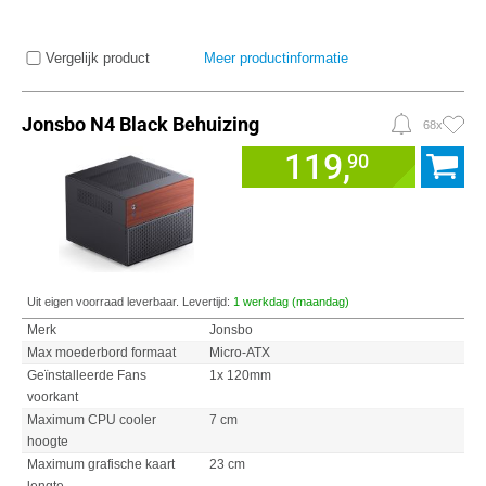
Vergelijk product
Meer productinformatie
Jonsbo N4 Black Behuizing
68x
119,
90
Uit eigen voorraad leverbaar. Levertijd:
1 werkdag (maandag)
Merk
Jonsbo
Max moederbord formaat
Micro-ATX
Geïnstalleerde Fans
1x 120mm
voorkant
Maximum CPU cooler
7 cm
hoogte
Maximum grafische kaart
23 cm