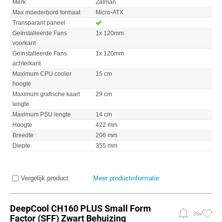
Merk
Zalman
Max moederbord formaat
Micro-ATX
Transparant paneel
Geïnstalleerde Fans
1x 120mm
voorkant
Geïnstalleerde Fans
1x 120mm
achterkant
Maximum CPU cooler
15 cm
hoogte
Maximum grafische kaart
29 cm
lengte
Maximum PSU lengte
14 cm
Hoogte
422 mm
Breedte
206 mm
Diepte
355 mm
Vergelijk product
Meer productinformatie
DeepCool CH160 PLUS Small Form
39x
Factor (SFF) Zwart Behuizing