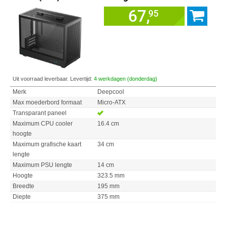
67,
95
Uit voorraad leverbaar. Levertijd:
4 werkdagen (donderdag)
Merk
Deepcool
Max moederbord formaat
Micro-ATX
Transparant paneel
Maximum CPU cooler
16.4 cm
hoogte
Maximum grafische kaart
34 cm
lengte
Maximum PSU lengte
14 cm
Hoogte
323.5 mm
Breedte
195 mm
Diepte
375 mm