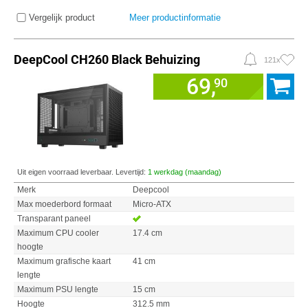
Vergelijk product
Meer productinformatie
DeepCool CH260 Black Behuizing
121x
69,
90
Uit eigen voorraad leverbaar. Levertijd:
1 werkdag (maandag)
Merk
Deepcool
Max moederbord formaat
Micro-ATX
Transparant paneel
Maximum CPU cooler
17.4 cm
hoogte
Maximum grafische kaart
41 cm
lengte
Maximum PSU lengte
15 cm
Hoogte
312.5 mm