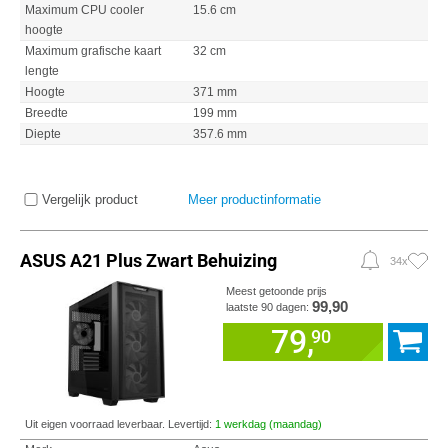
Maximum CPU cooler
15.6 cm
hoogte
Maximum grafische kaart
32 cm
lengte
Hoogte
371 mm
Breedte
199 mm
Diepte
357.6 mm
Vergelijk product
Meer productinformatie
ASUS A21 Plus Zwart Behuizing
34x
Meest getoonde prijs
99,90
laatste 90 dagen:
79,
90
Uit eigen voorraad leverbaar. Levertijd:
1 werkdag (maandag)