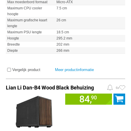
Max moederbord formaat
Micro-ATX
Maximum CPU cooler
7.5 cm
hoogte
Maximum grafische kaart
26 cm
lengte
Maximum PSU lengte
18.5 cm
Hoogte
295.2 mm
Breedte
202 mm
Diepte
266 mm
Vergelijk product
Meer productinformatie
Lian Li Dan-B4 Wood Black Behuizing
6x
84,
90