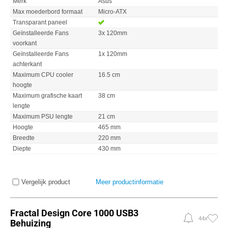
Merk
Asus
Max moederbord formaat
Micro-ATX
Transparant paneel
Geïnstalleerde Fans
3x 120mm
voorkant
Geïnstalleerde Fans
1x 120mm
achterkant
Maximum CPU cooler
16.5 cm
hoogte
Maximum grafische kaart
38 cm
lengte
Maximum PSU lengte
21 cm
Hoogte
465 mm
Breedte
220 mm
Diepte
430 mm
Vergelijk product
Meer productinformatie
Fractal Design Core 1000 USB3
44x
Behuizing