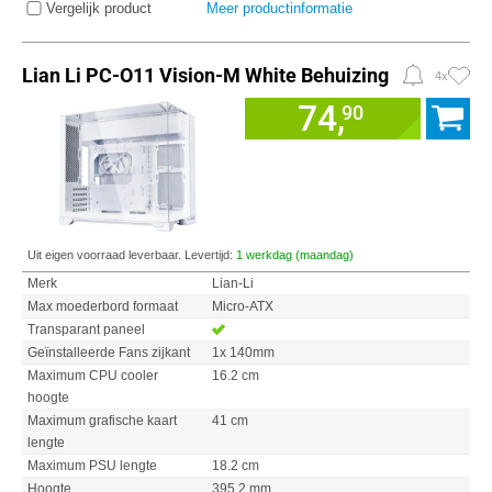
Vergelijk product
Meer productinformatie
Lian Li PC-O11 Vision-M White Behuizing
4x
74,
90
Uit eigen voorraad leverbaar. Levertijd:
1 werkdag (maandag)
Merk
Lian-Li
Max moederbord formaat
Micro-ATX
Transparant paneel
Geïnstalleerde Fans zijkant
1x 140mm
Maximum CPU cooler
16.2 cm
hoogte
Maximum grafische kaart
41 cm
lengte
Maximum PSU lengte
18.2 cm
Hoogte
395.2 mm