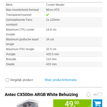
Merk
Cooler Master
Max moederbord formaat
Micro-ATX
Transparant paneel
Geïnstalleerde Fans
2x 120mm
voorkant
Maximum CPU cooler
16.6 cm
hoogte
Maximum grafische kaart
34 cm
lengte
Maximum PSU lengte
32.5 cm
Hoogte
420.5 mm
Breedte
210 mm
Diepte
433 mm
Vergelijk product
Meer productinformatie
Antec CX500m ARGB White Behuizing
48x
49,
90