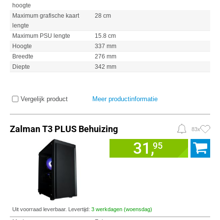
hoogte
Maximum grafische kaart
28 cm
lengte
Maximum PSU lengte
15.8 cm
Hoogte
337 mm
Breedte
276 mm
Diepte
342 mm
Vergelijk product
Meer productinformatie
Zalman T3 PLUS Behuizing
83x
31,
95
Uit voorraad leverbaar. Levertijd:
3 werkdagen (woensdag)