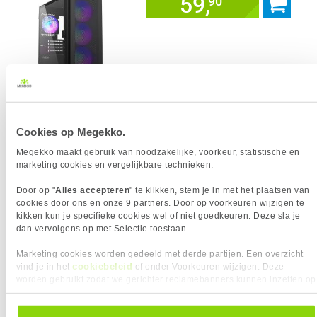
59,
90
Uit eigen voorraad leverbaar. Levertijd:
1 werkdag (maandag)
Merk
Montech
Max moederbord formaat
Micro-ATX
Cookies op Megekko.
Transparant paneel
Megekko maakt gebruik van noodzakelijke, voorkeur, statistische en
Geïnstalleerde Fans
3x 120mm
marketing cookies en vergelijkbare technieken.
voorkant
Geïnstalleerde Fans
1x 120mm
Door op "
Alles accepteren
" te klikken, stem je in met het plaatsen van
achterkant
cookies door ons en onze 9 partners. Door op voorkeuren wijzigen te
Maximum CPU cooler
16.1 cm
kikken kun je specifieke cookies wel of niet goedkeuren. Deze sla je
hoogte
dan vervolgens op met Selectie toestaan.
Maximum grafische kaart
33 cm
Marketing cookies worden gedeeld met derde partijen. Een overzicht
lengte
cookiebeleid
vind je in het
of onder Voorkeuren wijzigen. Deze
Maximum PSU lengte
16 cm
worden gebruikt zodat we gerichter reclamebanners kunnen inzetten op
Hoogte
425 mm
andere websites. In onze cookievoorkeuren vind je een overzicht van
Breedte
210 mm
alle cookies. Je kunt je gegeven toestemming altijd intrekken, dit doe je
Diepte
405 mm