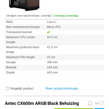
Uit eigen voorraad leverbaar. Levertijd:
1 werkdag (maandag)
Merk
Lian-Li
Max moederbord formaat
Micro-ATX
Transparant paneel
Maximum CPU cooler
16.5 cm
hoogte
Maximum grafische kaart
41.5 cm
lengte
Maximum PSU lengte
22 cm
Hoogte
306 mm
Breedte
194 mm
Diepte
443 mm
Vergelijk product
Meer productinformatie
Antec CX600m ARGB Black Behuizing
94x