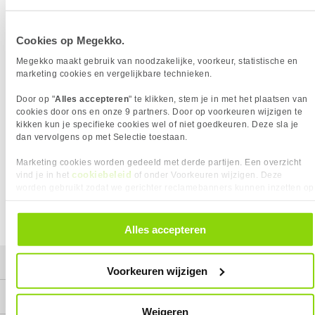
Cookies op Megekko.
CARDREADER INTERN (10)
CARDREADER EXTERN (88)
Megekko maakt gebruik van noodzakelijke, voorkeur, statistische en
marketing cookies en vergelijkbare technieken.
Door op "
Alles accepteren
" te klikken, stem je in met het plaatsen van
cookies door ons en onze 9 partners. Door op voorkeuren wijzigen te
kikken kun je specifieke cookies wel of niet goedkeuren. Deze sla je
dan vervolgens op met Selectie toestaan.
Marketing cookies worden gedeeld met derde partijen. Een overzicht
cookiebeleid
vind je in het
of onder Voorkeuren wijzigen. Deze
worden gebruikt zodat we gerichter reclamebanners kunnen inzetten op
SMARTCARDREADERS (14)
andere websites. In onze cookievoorkeuren vind je een overzicht van
alle cookies. Je kunt je gegeven toestemming altijd intrekken, dit doe je
door in de footer van onze website te klikken op ‘Cookievoorkeuren’
Alles accepteren
onder het kopje ‘Mijn gegevens’.
Mijn gegevens
Voorkeuren wijzigen
Service
Weigeren