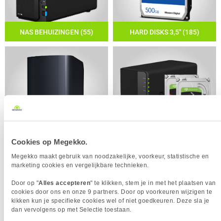
NAS BEHUIZINGEN (55)
HARD DISKS 3,5" (185)
NAS MET HARDE SCHIJF (2)
NAS STARTERKIT (4)
Cookies op Megekko.
Megekko maakt gebruik van noodzakelijke, voorkeur, statistische en
marketing cookies en vergelijkbare technieken.
Door op "
Alles accepteren
" te klikken, stem je in met het plaatsen van
cookies door ons en onze 9 partners. Door op voorkeuren wijzigen te
kikken kun je specifieke cookies wel of niet goedkeuren. Deze sla je
dan vervolgens op met Selectie toestaan.