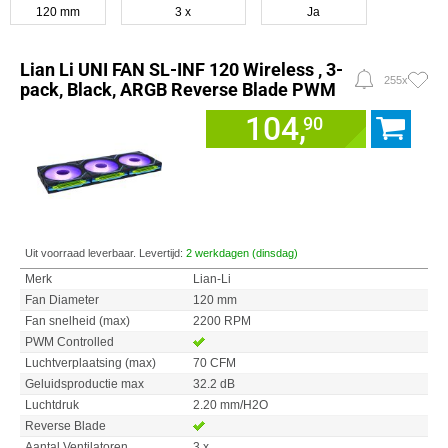
120 mm
3 x
Ja
Lian Li UNI FAN SL-INF 120 Wireless , 3-
255x
pack, Black, ARGB Reverse Blade PWM
104,
90
Uit voorraad leverbaar. Levertijd:
2 werkdagen (dinsdag)
Merk
Lian-Li
Fan Diameter
120 mm
Fan snelheid (max)
2200 RPM
PWM Controlled
Luchtverplaatsing (max)
70 CFM
Geluidsproductie max
32.2 dB
Luchtdruk
2.20 mm/H2O
Reverse Blade
Aantal Ventilatoren
3 x