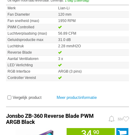
Uit eigen voorraad leverbaar. Levertijd:
1 dag (zaterdag)
Merk
Lian-Li
Fan Diameter
120 mm
Fan snelheid (max)
1950 RPM
PWM Controlled
Luchtverplaatsing (max)
56.89 CFM
Geluidsproductie max
31.0 dB
Luchtdruk
2.28 mm/H2O
Reverse Blade
Aantal Ventilatoren
3 x
LED Verlichting
RGB Interface
ARGB (3 pins)
Controller Vereist
Vergelijk product
Meer productinformatie
Jonsbo ZB-360 Reverse Blade PWM
32x
ARGB Black
34,
90