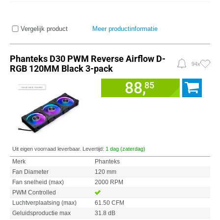
Vergelijk product
Meer productinformatie
Phanteks D30 PWM Reverse Airflow D-
94x
RGB 120MM Black 3-pack
88,
85
Uit eigen voorraad leverbaar. Levertijd:
1 dag (zaterdag)
Merk
Phanteks
Fan Diameter
120 mm
Fan snelheid (max)
2000 RPM
PWM Controlled
Luchtverplaatsing (max)
61.50 CFM
Geluidsproductie max
31.8 dB