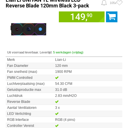
105x
Reverse Blade 120mm Black 3-pack
149,
90
Uit voorraad leverbaar. Levertijd:
5 werkdagen (vrijdag)
Merk
Lian-Li
Fan Diameter
120 mm
Fan snelheid (max)
1900 RPM
PWM Controlled
Luchtverplaatsing (max)
54.30 CFM
Geluidsproductie max
31.0 dB
Luchtdruk
2.83 mm/H2O
Reverse Blade
Aantal Ventilatoren
3 x
LED Verlichting
RGB Interface
RGB (4 pins)
Controller Vereist