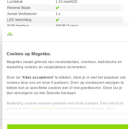
Luchtdruk
1.10 mm/H2O
Reverse Blade
Aantal Ventilatoren
1 x
LED Verlichting
RGB Interface
ARGB (3 pins)
Vergelijk product
Meer productinformatie
Cookies op Megekko.
Lian Li UNI FAN TL Wireless Reverse
Megekko maakt gebruik van noodzakelijke, voorkeur, statistische en
64x
marketing cookies en vergelijkbare technieken.
Blade 120mm White 3-pack
99,
90
Door op "
Alles accepteren
" te klikken, stem je in met het plaatsen van
cookies door ons en onze 9 partners. Door op voorkeuren wijzigen te
kikken kun je specifieke cookies wel of niet goedkeuren. Deze sla je
dan vervolgens op met Selectie toestaan.
Marketing cookies worden gedeeld met derde partijen. Een overzicht
cookiebeleid
vind je in het
of onder Voorkeuren wijzigen. Deze
worden gebruikt zodat we gerichter reclamebanners kunnen inzetten op
Uit eigen voorraad leverbaar. Levertijd:
1 dag (zaterdag)
andere websites. In onze cookievoorkeuren vind je een overzicht van
Merk
Lian-Li
alle cookies. Je kunt je gegeven toestemming altijd intrekken, dit doe je
Fan Diameter
120 mm