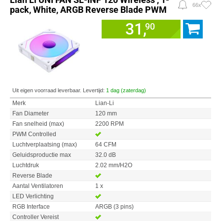
66x
pack, White, ARGB Reverse Blade PWM
31,
90
Uit eigen voorraad leverbaar. Levertijd:
1 dag (zaterdag)
Merk
Lian-Li
Fan Diameter
120 mm
Fan snelheid (max)
2200 RPM
PWM Controlled
Luchtverplaatsing (max)
64 CFM
Geluidsproductie max
32.0 dB
Luchtdruk
2.02 mm/H2O
Reverse Blade
Aantal Ventilatoren
1 x
LED Verlichting
RGB Interface
ARGB (3 pins)
Controller Vereist