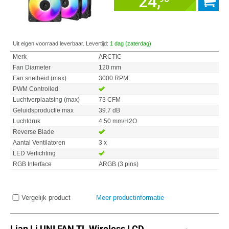
24,
Uit eigen voorraad leverbaar. Levertijd:
1 dag (zaterdag)
Merk
ARCTIC
Fan Diameter
120 mm
Fan snelheid (max)
3000 RPM
PWM Controlled
Luchtverplaatsing (max)
73 CFM
Geluidsproductie max
39.7 dB
Luchtdruk
4.50 mm/H2O
Reverse Blade
Aantal Ventilatoren
3 x
LED Verlichting
RGB Interface
ARGB (3 pins)
Vergelijk product
Meer productinformatie
Lian Li UNI FAN TL Wireless LCD