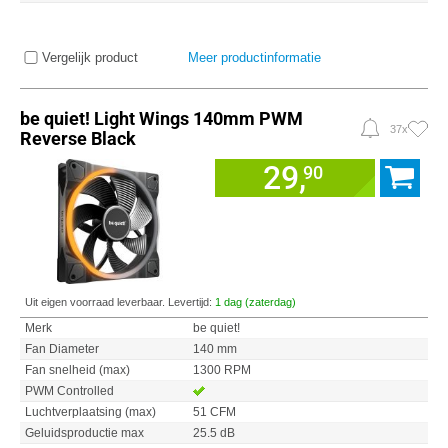
Vergelijk product
Meer productinformatie
be quiet! Light Wings 140mm PWM
37x
Reverse Black
29,
90
Uit eigen voorraad leverbaar. Levertijd:
1 dag (zaterdag)
Merk
be quiet!
Fan Diameter
140 mm
Fan snelheid (max)
1300 RPM
PWM Controlled
Luchtverplaatsing (max)
51 CFM
Geluidsproductie max
25.5 dB