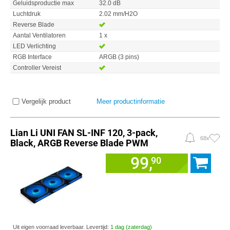
Geluidsproductie max
32.0 dB
Luchtdruk
2.02 mm/H2O
Reverse Blade
Aantal Ventilatoren
1 x
LED Verlichting
RGB Interface
ARGB (3 pins)
Controller Vereist
Vergelijk product
Meer productinformatie
Lian Li UNI FAN SL-INF 120, 3-pack,
68x
Black, ARGB Reverse Blade PWM
99,
90
Uit eigen voorraad leverbaar. Levertijd:
1 dag (zaterdag)