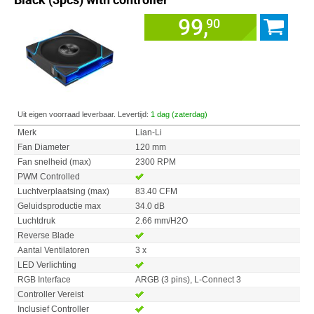
99,
90
Uit eigen voorraad leverbaar. Levertijd:
1 dag (zaterdag)
Merk
Lian-Li
Fan Diameter
120 mm
Fan snelheid (max)
2300 RPM
PWM Controlled
Luchtverplaatsing (max)
83.40 CFM
Geluidsproductie max
34.0 dB
Luchtdruk
2.66 mm/H2O
Reverse Blade
Aantal Ventilatoren
3 x
LED Verlichting
RGB Interface
ARGB (3 pins), L-Connect 3
Controller Vereist
Inclusief Controller