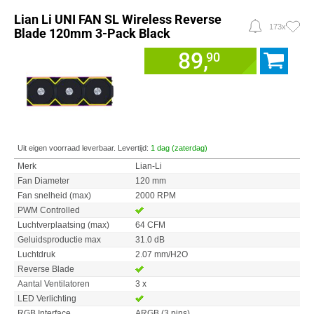
Lian Li UNI FAN SL Wireless Reverse
173x
Blade 120mm 3-Pack Black
89,
90
Uit eigen voorraad leverbaar. Levertijd:
1 dag (zaterdag)
Merk
Lian-Li
Fan Diameter
120 mm
Fan snelheid (max)
2000 RPM
PWM Controlled
Luchtverplaatsing (max)
64 CFM
Geluidsproductie max
31.0 dB
Luchtdruk
2.07 mm/H2O
Reverse Blade
Aantal Ventilatoren
3 x
LED Verlichting
RGB Interface
ARGB (3 pins)