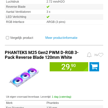
Luchtdruk
2.72 mm/H2O
Reverse Blade
Aantal Ventilatoren
3 x
LED Verlichting
RGB Interface
ARGB (3 pins)
Vergelijk product
Meer productinformatie
PHANTEKS M25 Gen2 PWM D-RGB 3-
76x
Pack Reverse Blade 120mm White
29,
90
Uit eigen voorraad leverbaar. Levertijd:
1 dag (zaterdag)
Merk
Phanteks