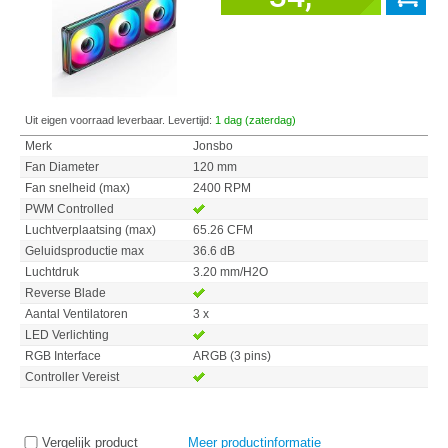
Uit eigen voorraad leverbaar. Levertijd:
1 dag (zaterdag)
Merk
Jonsbo
Fan Diameter
120 mm
Fan snelheid (max)
2400 RPM
PWM Controlled
Luchtverplaatsing (max)
65.26 CFM
Geluidsproductie max
36.6 dB
Luchtdruk
3.20 mm/H2O
Reverse Blade
Aantal Ventilatoren
3 x
LED Verlichting
RGB Interface
ARGB (3 pins)
Controller Vereist
Vergelijk product
Meer productinformatie