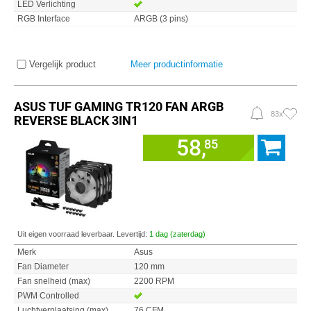
LED Verlichting
RGB Interface
ARGB (3 pins)
Vergelijk product
Meer productinformatie
ASUS TUF GAMING TR120 FAN ARGB
83x
REVERSE BLACK 3IN1
58,
85
Uit eigen voorraad leverbaar. Levertijd:
1 dag (zaterdag)
Merk
Asus
Fan Diameter
120 mm
Fan snelheid (max)
2200 RPM
PWM Controlled
Luchtverplaatsing (max)
76 CFM