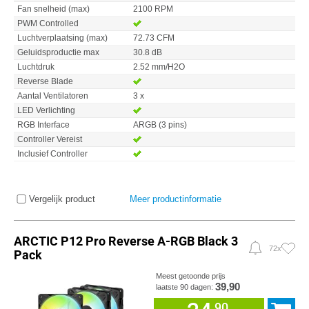
Fan snelheid (max)
2100 RPM
PWM Controlled
Luchtverplaatsing (max)
72.73 CFM
Geluidsproductie max
30.8 dB
Luchtdruk
2.52 mm/H2O
Reverse Blade
Aantal Ventilatoren
3 x
LED Verlichting
RGB Interface
ARGB (3 pins)
Controller Vereist
Inclusief Controller
Vergelijk product
Meer productinformatie
ARCTIC P12 Pro Reverse A-RGB Black 3
72x
Pack
Meest getoonde prijs
39,90
laatste 90 dagen:
90