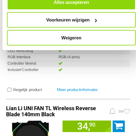
door in de footer van onze website te klikken op ‘Cookievoorkeuren’
Alles accepteren
onder het kopje ‘Mijn gegevens’.
Fan snelheid (max)
2300 RPM
PWM Controlled
Luchtverplaatsing (max)
83.40 CFM
Voorkeuren wijzigen
Geluidsproductie max
34.0 dB
Luchtdruk
2.66 mm/H2O
Weigeren
Reverse Blade
Aantal Ventilatoren
3 x
LED Verlichting
RGB Interface
RGB (4 pins)
Controller Vereist
Inclusief Controller
Vergelijk product
Meer productinformatie
Lian Li UNI FAN TL Wireless Reverse
39x
Blade 140mm Black
34,
90