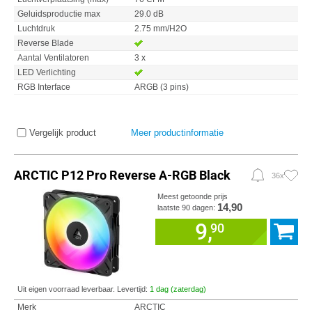
Geluidsproductie max
29.0 dB
Luchtdruk
2.75 mm/H2O
Reverse Blade
Aantal Ventilatoren
3 x
LED Verlichting
RGB Interface
ARGB (3 pins)
Vergelijk product
Meer productinformatie
ARCTIC P12 Pro Reverse A-RGB Black
36x
Meest getoonde prijs
14,90
laatste 90 dagen:
9,
90
Uit eigen voorraad leverbaar. Levertijd:
1 dag (zaterdag)
Merk
ARCTIC