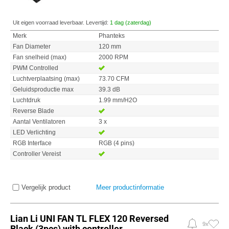
Uit eigen voorraad leverbaar. Levertijd:
1 dag (zaterdag)
Merk
Phanteks
Fan Diameter
120 mm
Fan snelheid (max)
2000 RPM
PWM Controlled
Luchtverplaatsing (max)
73.70 CFM
Geluidsproductie max
39.3 dB
Luchtdruk
1.99 mm/H2O
Reverse Blade
Aantal Ventilatoren
3 x
LED Verlichting
RGB Interface
RGB (4 pins)
Controller Vereist
Vergelijk product
Meer productinformatie
Lian Li UNI FAN TL FLEX 120 Reversed
9x
Black (3pcs) with controller