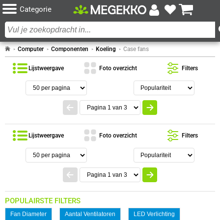
Categorie
Computer
Componenten
Koeling
Case fans
Lijstweergave
Foto overzicht
Filters
Lijstweergave
Foto overzicht
Filters
POPULAIRSTE FILTERS
Fan Diameter
Aantal Ventilatoren
LED Verlichting