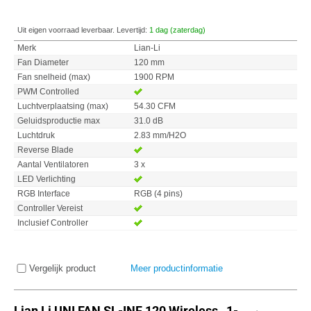
Uit eigen voorraad leverbaar. Levertijd:
1 dag (zaterdag)
Merk
Lian-Li
Fan Diameter
120 mm
Fan snelheid (max)
1900 RPM
PWM Controlled
Luchtverplaatsing (max)
54.30 CFM
Geluidsproductie max
31.0 dB
Luchtdruk
2.83 mm/H2O
Reverse Blade
Aantal Ventilatoren
3 x
LED Verlichting
RGB Interface
RGB (4 pins)
Controller Vereist
Inclusief Controller
Vergelijk product
Meer productinformatie
Lian Li UNI FAN SL-INF 120 Wireless , 1-