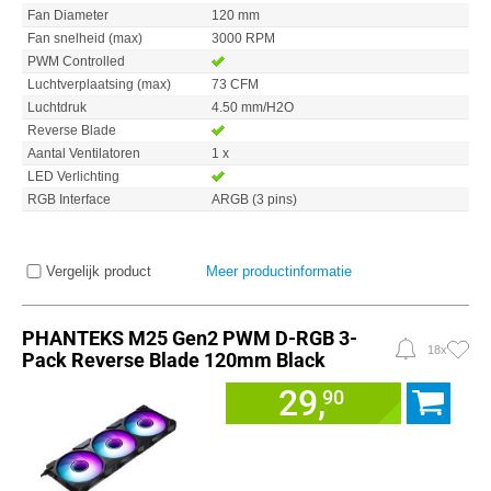
Fan Diameter
120 mm
Fan snelheid (max)
3000 RPM
PWM Controlled
Luchtverplaatsing (max)
73 CFM
Luchtdruk
4.50 mm/H2O
Reverse Blade
Aantal Ventilatoren
1 x
LED Verlichting
RGB Interface
ARGB (3 pins)
Vergelijk product
Meer productinformatie
PHANTEKS M25 Gen2 PWM D-RGB 3-
18x
Pack Reverse Blade 120mm Black
29,
90