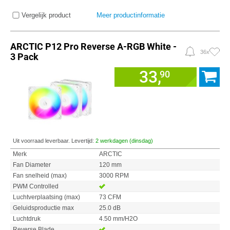
Vergelijk product
Meer productinformatie
ARCTIC P12 Pro Reverse A-RGB White -
36x
3 Pack
33,
90
Uit voorraad leverbaar. Levertijd:
2 werkdagen (dinsdag)
Merk
ARCTIC
Fan Diameter
120 mm
Fan snelheid (max)
3000 RPM
PWM Controlled
Luchtverplaatsing (max)
73 CFM
Geluidsproductie max
25.0 dB
Luchtdruk
4.50 mm/H2O
Reverse Blade