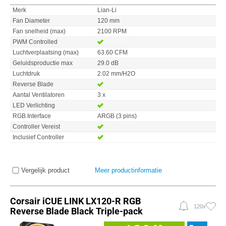
Merk
Lian-Li
Fan Diameter
120 mm
Fan snelheid (max)
2100 RPM
PWM Controlled
Luchtverplaatsing (max)
63.60 CFM
Geluidsproductie max
29.0 dB
Luchtdruk
2.02 mm/H2O
Reverse Blade
Aantal Ventilatoren
3 x
LED Verlichting
RGB Interface
ARGB (3 pins)
Controller Vereist
Inclusief Controller
Vergelijk product
Meer productinformatie
Corsair iCUE LINK LX120-R RGB
120x
Reverse Blade Black Triple-pack