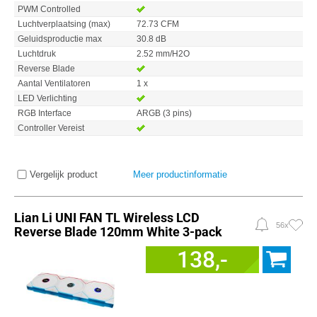
PWM Controlled
Luchtverplaatsing (max)
72.73 CFM
Geluidsproductie max
30.8 dB
Luchtdruk
2.52 mm/H2O
Reverse Blade
Aantal Ventilatoren
1 x
LED Verlichting
RGB Interface
ARGB (3 pins)
Controller Vereist
Vergelijk product
Meer productinformatie
Lian Li UNI FAN TL Wireless LCD
56x
Reverse Blade 120mm White 3-pack
138,-