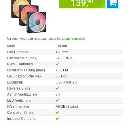
139,
90
Uit eigen voorraad leverbaar. Levertijd:
1 dag (zaterdag)
Merk
Corsair
Fan Diameter
120 mm
Fan snelheid (max)
2400 RPM
PWM Controlled
Luchtverplaatsing (max)
70 CFM
Geluidsproductie max
35.1 dB
Luchtdruk
3.80 mm/H2O
Reverse Blade
Aantal Ventilatoren
3 x
LED Verlichting
RGB Interface
ARGB (3 pins)
Controller Vereist
Inclusief Controller