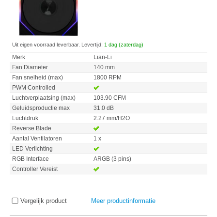
Uit eigen voorraad leverbaar. Levertijd:
1 dag (zaterdag)
Merk
Lian-Li
Fan Diameter
140 mm
Fan snelheid (max)
1800 RPM
PWM Controlled
Luchtverplaatsing (max)
103.90 CFM
Geluidsproductie max
31.0 dB
Luchtdruk
2.27 mm/H2O
Reverse Blade
Aantal Ventilatoren
1 x
LED Verlichting
RGB Interface
ARGB (3 pins)
Controller Vereist
Vergelijk product
Meer productinformatie