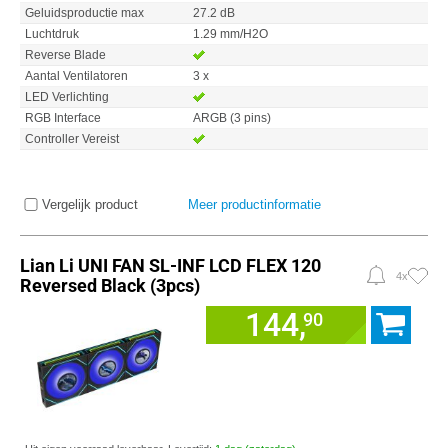
Geluidsproductie max
27.2 dB
Luchtdruk
1.29 mm/H2O
Reverse Blade
Aantal Ventilatoren
3 x
LED Verlichting
RGB Interface
ARGB (3 pins)
Controller Vereist
Vergelijk product
Meer productinformatie
Lian Li UNI FAN SL-INF LCD FLEX 120
4x
Reversed Black (3pcs)
144,
90