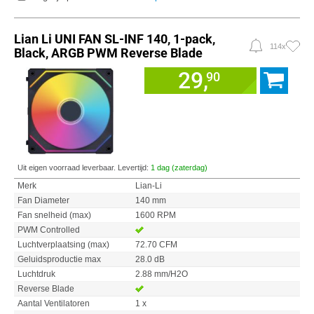
Lian Li UNI FAN SL-INF 140, 1-pack,
114x
Black, ARGB PWM Reverse Blade
29,
90
Uit eigen voorraad leverbaar. Levertijd:
1 dag (zaterdag)
Merk
Lian-Li
Fan Diameter
140 mm
Fan snelheid (max)
1600 RPM
PWM Controlled
Luchtverplaatsing (max)
72.70 CFM
Geluidsproductie max
28.0 dB
Luchtdruk
2.88 mm/H2O
Reverse Blade
Aantal Ventilatoren
1 x