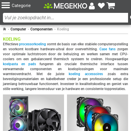
Categorie
Computer
Componenten
Koeling
KOELING
Effectieve
processorkoeling
vormt de basis van elke stabiele computeropstelling
en voorkomt kostbare hardware-uitval door oververhitting.
Case fans
zorgen
voor optimale luchtstroom door de behuizing en werken samen met CPU-
coolers om een gebalanceerd thermisch systeem te creëren. Hoogwaardige
koelpasta en pads
fungeren als cruciale thermische interface tussen
verwarmende componenten en koeloplossingen voor maximale
warmteoverdracht. Met de juiste
koeling accessoires
zoals extra
bevestigingsmaterialen en kabelbeheer creëer je een professionele setup die
jarenlang betrouwbaar functioneert. Investeer in kwaliteitskoeling en geniet van
stille werking, langere levensduur van je hardware en consistente topprestaties.