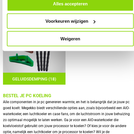
door in de footer van onze website te klikken op ‘Cookievoorkeuren’
Alles accepteren
onder het kopje ‘Mijn gegevens’.
KOELING MOUNTING
FANGRILLS (8)
BRACKETS (27)
Voorkeuren wijzigen
Weigeren
GELUIDSDEMPING (18)
BESTEL JE PC KOELING
Alle componenten in je pc genereren warmte, en het is belangrijk dat je jouw pc 
goed koelt. Megekko biedt verschillende opties aan, zoals bijvoorbeeld een AIO-
waterkoeler, een luchtkoeler en case fans, om de luchtstroom in jouw behuizing 
zo optimaal mogelijk te laten werken. Ga je voor een AIO-waterkoeler die 
koelvloeistof gebruikt om jouw processor te koelen? Of kies je voor de andere 
optie, namelijk een luchtkoeler om je processor te koelen? Wil je de 