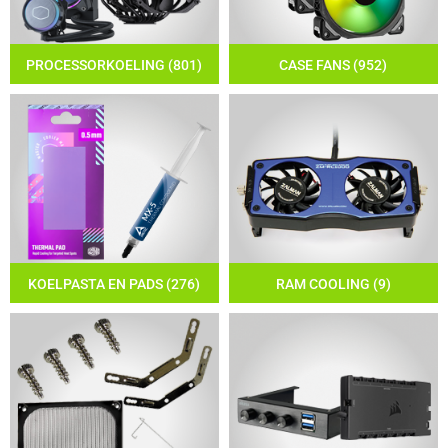
PROCESSORKOELING (801)
CASE FANS (952)
KOELPASTA EN PADS (276)
RAM COOLING (9)