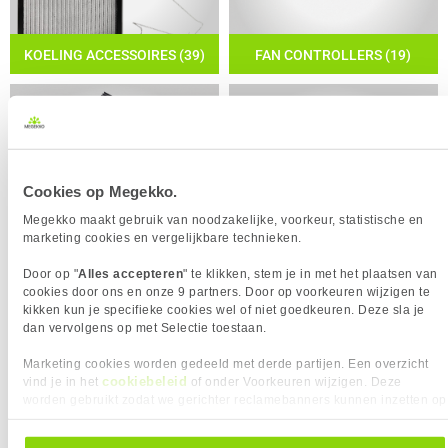
KOELING ACCESSOIRES (39)
FAN CONTROLLERS (19)
Cookies op Megekko.
Megekko maakt gebruik van noodzakelijke, voorkeur, statistische en
marketing cookies en vergelijkbare technieken.
M.2 KOELERS (23)
VGA COOLING (1)
Door op "
Alles accepteren
" te klikken, stem je in met het plaatsen van
cookies door ons en onze 9 partners. Door op voorkeuren wijzigen te
kikken kun je specifieke cookies wel of niet goedkeuren. Deze sla je
dan vervolgens op met Selectie toestaan.
Marketing cookies worden gedeeld met derde partijen. Een overzicht
cookiebeleid
vind je in het
of onder Voorkeuren wijzigen. Deze
worden gebruikt zodat we gerichter reclamebanners kunnen inzetten op
andere websites. In onze cookievoorkeuren vind je een overzicht van
alle cookies. Je kunt je gegeven toestemming altijd intrekken, dit doe je