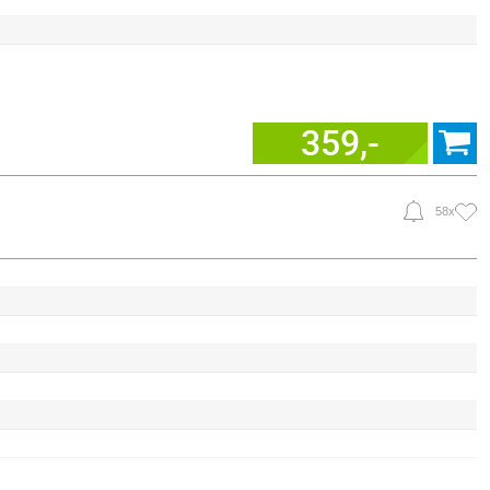
359,-
58x