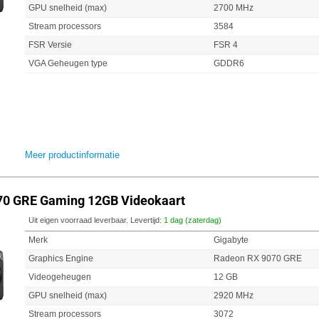
GPU snelheid (max)
2700 MHz
Stream processors
3584
FSR Versie
FSR 4
VGA Geheugen type
GDDR6
Meer productinformatie
70 GRE Gaming 12GB Videokaart
Uit eigen voorraad leverbaar. Levertijd:
1 dag (zaterdag)
Merk
Gigabyte
Graphics Engine
Radeon RX 9070 GRE
Videogeheugen
12 GB
GPU snelheid (max)
2920 MHz
Stream processors
3072