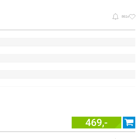
861x
469,-