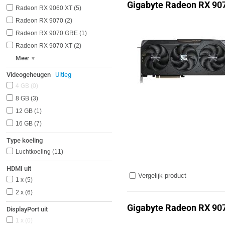
Gigabyte Radeon RX 90
Radeon RX 9060 XT
5
Radeon RX 9070
2
Radeon RX 9070 GRE
1
Radeon RX 9070 XT
2
Meer
Videogeheugen
Uitleg
4 GB
0
8 GB
3
12 GB
1
16 GB
7
Type koeling
Luchtkoeling
11
HDMI uit
Vergelijk product
1 x
5
2 x
6
Gigabyte Radeon RX 907
DisplayPort uit
1 x
0