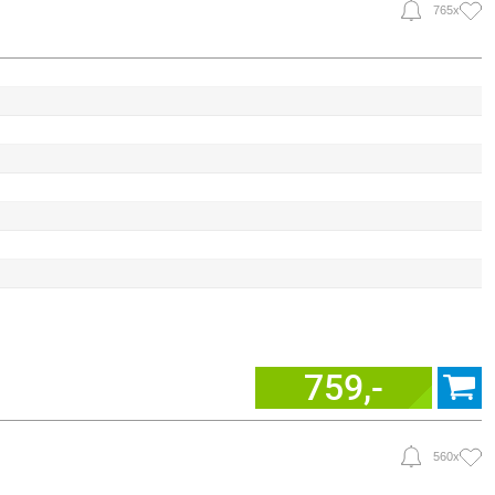
765x
759,-
560x