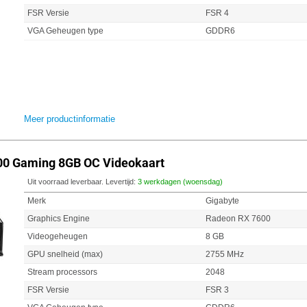
FSR Versie
FSR 4
VGA Geheugen type
GDDR6
Meer productinformatie
00 Gaming 8GB OC Videokaart
Uit voorraad leverbaar. Levertijd:
3 werkdagen (woensdag)
Merk
Gigabyte
Graphics Engine
Radeon RX 7600
Videogeheugen
8 GB
GPU snelheid (max)
2755 MHz
Stream processors
2048
FSR Versie
FSR 3