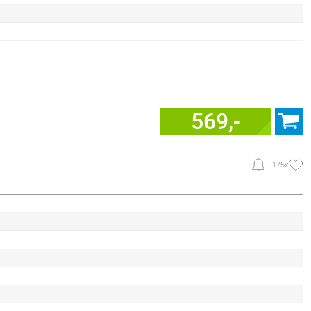
569,-
175x