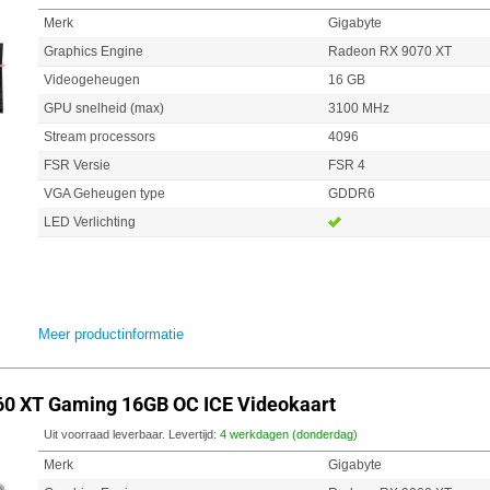
Merk
Gigabyte
Graphics Engine
Radeon RX 9070 XT
Videogeheugen
16 GB
GPU snelheid (max)
3100 MHz
Stream processors
4096
FSR Versie
FSR 4
VGA Geheugen type
GDDR6
LED Verlichting
Meer productinformatie
60 XT Gaming 16GB OC ICE Videokaart
Uit voorraad leverbaar. Levertijd:
4 werkdagen (donderdag)
Merk
Gigabyte