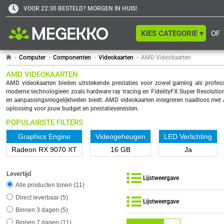
VOOR 22:30 BESTELD? MORGEN IN HUIS!
KIES CATEGORIE ▾
OF
Computer
Componenten
Videokaarten
AMD Videokaarten
AMD VIDEOKAARTEN
AMD videokaarten bieden uitstekende prestaties voor zowel gaming als profess
moderne technologieën zoals hardware ray tracing en FidelityFX Super Resolution 
en aanpassingsmogelijkheden biedt. AMD videokaarten integreren naadloos met A
oplossing voor jouw budget en prestatievereisten.
POPULAIRSTE FILTERS
Graphics Engine
Videogeheugen
LED Verlichting
Radeon RX 9070 XT
16 GB
Ja
Levertijd
Lijstweergave
Alle producten tonen
11
Direct leverbaar
5
Lijstweergave
Binnen 3 dagen
5
Binnen 7 dagen
11