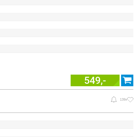
549,-
139x