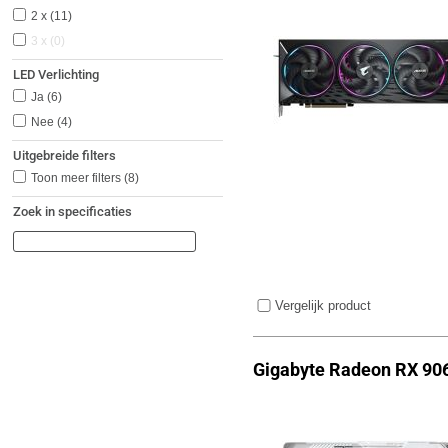
2 x
11
3 x
0
LED Verlichting
Ja
6
Nee
4
Uitgebreide filters
Toon meer filters
(8)
Zoek in specificaties
Vergelijk product
Gigabyte Radeon RX 90