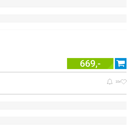
669,-
10x