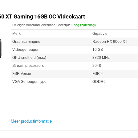
60 XT Gaming 16GB OC Videokaart
Uit eigen voorraad leverbaar. Levertijd:
1 dag (zaterdag)
Merk
Gigabyte
Graphics Engine
Radeon RX 9060 XT
Videogeheugen
16 GB
GPU snelheid (max)
3320 MHz
Stream processors
2048
FSR Versie
FSR 4
VGA Geheugen type
GDDR6
Meer productinformatie