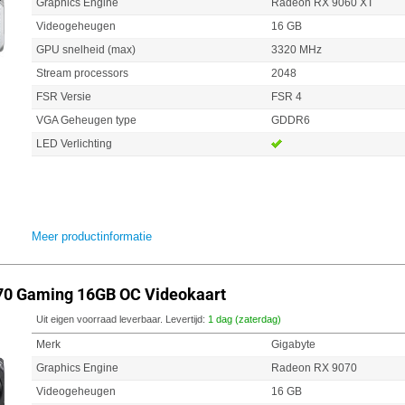
Graphics Engine
Radeon RX 9060 XT
Videogeheugen
16 GB
GPU snelheid (max)
3320 MHz
Stream processors
2048
FSR Versie
FSR 4
VGA Geheugen type
GDDR6
LED Verlichting
Meer productinformatie
70 Gaming 16GB OC Videokaart
Uit eigen voorraad leverbaar. Levertijd:
1 dag (zaterdag)
Merk
Gigabyte
Graphics Engine
Radeon RX 9070
Videogeheugen
16 GB