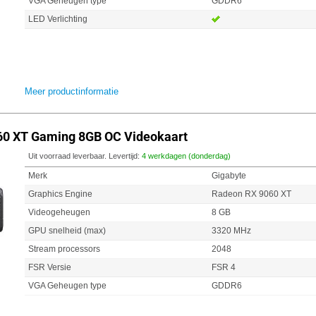
VGA Geheugen type
GDDR6
LED Verlichting
Meer productinformatie
60 XT Gaming 8GB OC Videokaart
Uit voorraad leverbaar. Levertijd:
4 werkdagen (donderdag)
Merk
Gigabyte
Graphics Engine
Radeon RX 9060 XT
Videogeheugen
8 GB
GPU snelheid (max)
3320 MHz
Stream processors
2048
FSR Versie
FSR 4
VGA Geheugen type
GDDR6