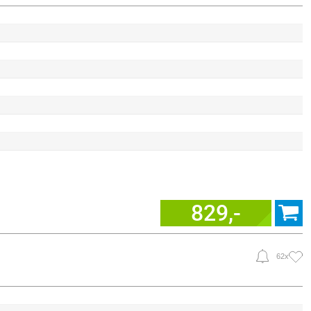
829,-
62x