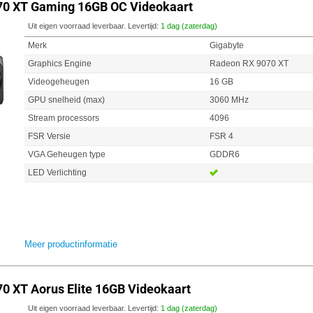
70 XT Gaming 16GB OC Videokaart
Uit eigen voorraad leverbaar. Levertijd:
1 dag (zaterdag)
Merk
Gigabyte
Graphics Engine
Radeon RX 9070 XT
Videogeheugen
16 GB
GPU snelheid (max)
3060 MHz
Stream processors
4096
FSR Versie
FSR 4
VGA Geheugen type
GDDR6
LED Verlichting
Meer productinformatie
0 XT Aorus Elite 16GB Videokaart
Uit eigen voorraad leverbaar. Levertijd:
1 dag (zaterdag)