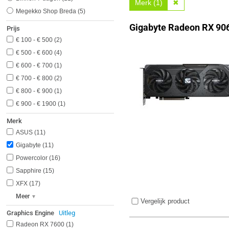
Merk (1)
✖
Megekko Shop Breda
5
Gigabyte Radeon RX 90
Prijs
€ 100 - € 500
2
€ 500 - € 600
4
€ 600 - € 700
1
€ 700 - € 800
2
€ 800 - € 900
1
€ 900 - € 1900
1
Merk
ASUS
11
Gigabyte
11
Powercolor
16
Sapphire
15
XFX
17
Meer
Vergelijk product
Graphics Engine
Uitleg
Radeon RX 7600
1