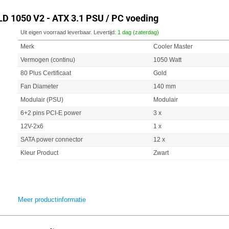
 1050 V2 - ATX 3.1 PSU / PC voeding
Uit eigen voorraad leverbaar. Levertijd:
1 dag (zaterdag)
Merk
Cooler Master
Vermogen (continu)
1050 Watt
80 Plus Certificaat
Gold
Fan Diameter
140 mm
Modulair (PSU)
Modulair
6+2 pins PCI-E power
3 x
12V-2x6
1 x
SATA power connector
12 x
Kleur Product
Zwart
Meer productinformatie