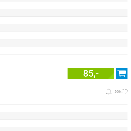
85,-
206x