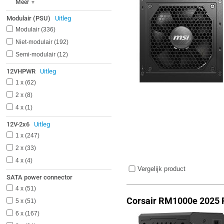
Meer
Modulair (PSU)
Uitleg
Modulair
336
Niet-modulair
192
Semi-modulair
12
12VHPWR
Uitleg
1 x
62
2 x
8
4 x
1
12V-2x6
Uitleg
1 x
247
2 x
33
4 x
4
Vergelijk product
SATA power connector
4 x
51
Corsair RM1000e 2025 
5 x
51
6 x
167