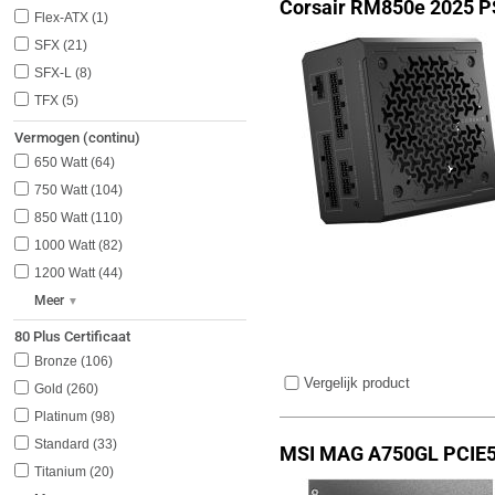
Corsair RM850e 2025 P
Flex-ATX
1
SFX
21
SFX-L
8
TFX
5
Vermogen (continu)
650 Watt
64
750 Watt
104
850 Watt
110
1000 Watt
82
1200 Watt
44
Meer
80 Plus Certificaat
Bronze
106
Vergelijk product
Gold
260
Platinum
98
Standard
33
MSI MAG A750GL PCIE5 
Titanium
20