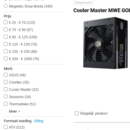
Gesponsord
Megekko Shop Breda
340
Cooler Master MWE GOLD
Prijs
€ 25 - € 70
123
€ 70 - € 90
87
€ 90 - € 125
100
€ 125 - € 150
70
€ 150 - € 200
88
€ 200 - € 1000
76
Merk
ASUS
46
Chieftec
35
Cooler Master
32
Seasonic
34
Thermaltake
51
Meer
Vergelijk product
Formaat voeding
Uitleg
ATX
512