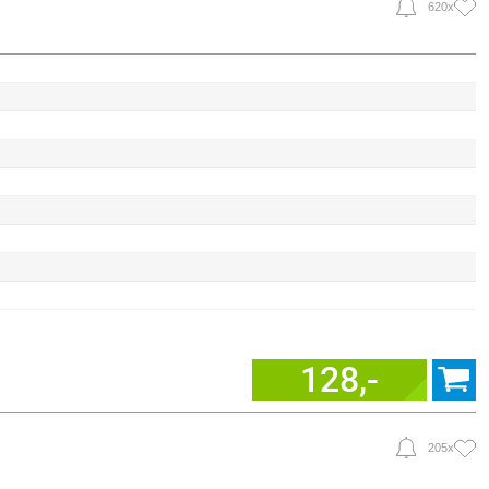
620x
128,-
205x