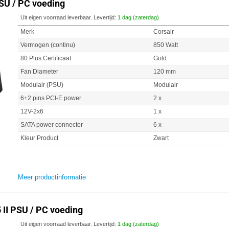
SU / PC voeding
Uit eigen voorraad leverbaar. Levertijd:
1 dag (zaterdag)
Merk
Corsair
Vermogen (continu)
850 Watt
80 Plus Certificaat
Gold
Fan Diameter
120 mm
Modulair (PSU)
Modulair
6+2 pins PCI-E power
2 x
12V-2x6
1 x
SATA power connector
6 x
Kleur Product
Zwart
Meer productinformatie
II PSU / PC voeding
Uit eigen voorraad leverbaar. Levertijd:
1 dag (zaterdag)