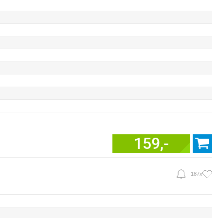
159,-
187x