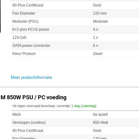
80 Plus Certificaat
Gold
Fan Diameter
120 mm
Modulair (PSU)
Modulair
6+2 pins PCI-E power
4 x
12V-2x6
1 x
SATA power connector
6 x
Kleur Product
Zwart
Meer productinformatie
3 M 850W PSU / PC voeding
Uit eigen voorraad leverbaar. Levertijd:
1 dag (zaterdag)
Merk
be quiet!
Vermogen (continu)
850 Watt
80 Plus Certificaat
Gold
Fan Diameter
120 mm