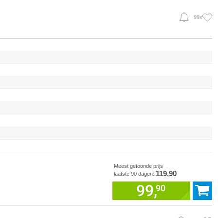
99x
Meest getoonde prijs
119,90
laatste 90 dagen:
99,
90