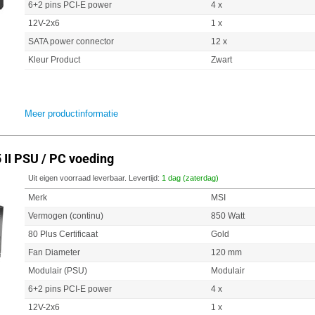
6+2 pins PCI-E power
4 x
12V-2x6
1 x
SATA power connector
12 x
Kleur Product
Zwart
Meer productinformatie
II PSU / PC voeding
Uit eigen voorraad leverbaar. Levertijd:
1 dag (zaterdag)
Merk
MSI
Vermogen (continu)
850 Watt
80 Plus Certificaat
Gold
Fan Diameter
120 mm
Modulair (PSU)
Modulair
6+2 pins PCI-E power
4 x
12V-2x6
1 x