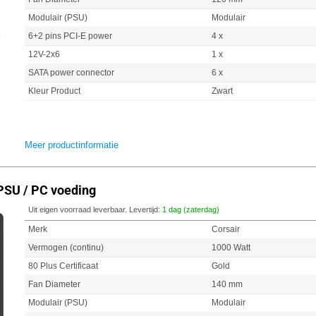
Modulair (PSU)
Modulair
6+2 pins PCI-E power
4 x
12V-2x6
1 x
SATA power connector
6 x
Kleur Product
Zwart
Meer productinformatie
PSU / PC voeding
Uit eigen voorraad leverbaar. Levertijd:
1 dag (zaterdag)
Merk
Corsair
Vermogen (continu)
1000 Watt
80 Plus Certificaat
Gold
Fan Diameter
140 mm
Modulair (PSU)
Modulair