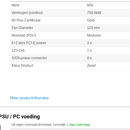
Merk
MSI
Vermogen (continu)
750 Watt
80 Plus Certificaat
Gold
Fan Diameter
120 mm
Modulair (PSU)
Modulair
6+2 pins PCI-E power
3 x
12V-2x6
1 x
SATA power connector
8 x
Kleur Product
Zwart
Meer productinformatie
PSU / PC voeding
Uit eigen voorraad leverbaar. Levertijd:
1 dag (zaterdag)