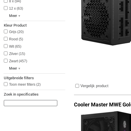
8 x
94
12 x
63
Meer
Kleur Product
Grijs
20
Rood
5
Wit
65
Zilver
15
Zwart
457
Meer
Uitgebreide filters
Toon meer filters
(2)
Vergelijk product
Zoek in specificaties
Cooler Master MWE Gold