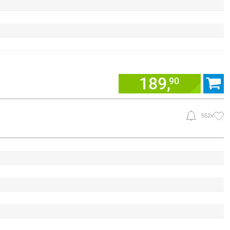
189,
90
552x