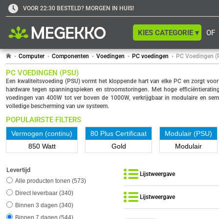
VOOR 22:30 BESTELD? MORGEN IN HUIS!
KIES CATEGORIE ▾
OF
Computer
Componenten
Voedingen
PC voedingen
PC Voedingen (
PC VOEDINGEN (PSU)
Een kwaliteitsvoeding (PSU) vormt het kloppende hart van elke PC en zorgt voo
hardware tegen spanningspieken en stroomstoringen. Met hoge efficiëntieratin
voedingen van 400W tot ver boven de 1000W, verkrijgbaar in modulaire en semi-
volledige bescherming van uw systeem.
POPULAIRSTE FILTERS
Vermogen (continu)
80 Plus Certificaat
Modulair (PSU)
850 Watt
Gold
Modulair
Levertijd
Lijstweergave
Alle producten tonen
573
Direct leverbaar
340
Lijstweergave
Binnen 3 dagen
340
Binnen 7 dagen
544