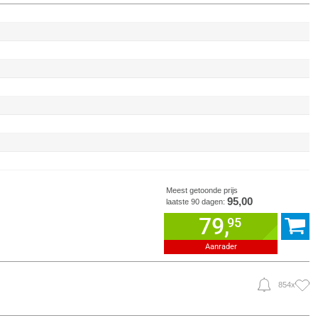
Meest getoonde prijs
95,00
laatste 90 dagen:
79,
95
Aanrader
854x