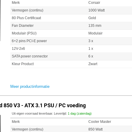
Merk
Corsair
Vermogen (continu)
1000 Watt
80 Plus Certificaat
Gold
Fan Diameter
135 mm
Modulair (PSU)
Modulair
6+2 pins PCI-E power
3 x
12V-2x6
1 x
SATA power connector
6 x
Kleur Product
Zwart
Meer productinformatie
 850 V3 - ATX 3.1 PSU / PC voeding
Uit eigen voorraad leverbaar. Levertijd:
1 dag (zaterdag)
Merk
Cooler Master
Vermogen (continu)
850 Watt