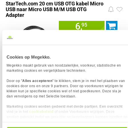
StarTech.com 20 cm USB OTG kabel Micro
USB naar Micro USB M/M USB OTG
Adapter
6,
95
%
STAFFELKORTING MOGELIJK
Cookies op Megekko.
Uit voorraad leverbaar. Levertijd:
2 dagen (zaterdag)
Megekko maakt gebruik van noodzakelijke, voorkeur, statistische en
Kabellengte
0.20 m
marketing cookies en vergelijkbare technieken.
Kleur Product
Zwart
Door op "
Alles accepteren
" te klikken, stem je in met het plaatsen van
cookies door ons en onze 9 partners. Door op voorkeuren wijzigen te
kikken kun je specifieke cookies wel of niet goedkeuren. Deze sla je
Vergelijk product
Meer productinformatie
dan vervolgens op met Selectie toestaan.
Marketing cookies worden gedeeld met derde partijen. Een overzicht
cookiebeleid
vind je in het
of onder Voorkeuren wijzigen. Deze
MICRO-USB 2.0/MICRO-USB 2.0 KABELS
worden gebruikt zodat we gerichter reclamebanners kunnen inzetten op
Ontdek onze uitgebreide collectie Micro-USB 2.0 naar Micro-USB 2.0 kabels,
andere websites. In onze cookievoorkeuren vind je een overzicht van
essentieel voor het verbinden en synchroniseren van talloze apparaten. Deze
veelzijdige kabels ondersteunen USB 2.0 dataoverdracht tot 480 Mbps en zijn
alle cookies. Je kunt je gegeven toestemming altijd intrekken, dit doe je