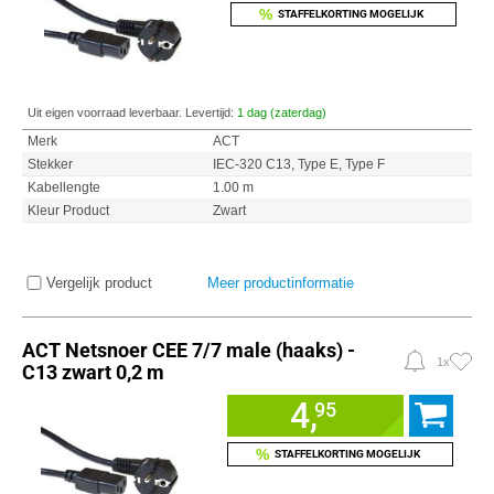
%
STAFFELKORTING MOGELIJK
Uit eigen voorraad leverbaar. Levertijd:
1 dag (zaterdag)
Merk
ACT
Stekker
IEC-320 C13, Type E, Type F
Kabellengte
1.00 m
Kleur Product
Zwart
Vergelijk product
Meer productinformatie
ACT Netsnoer CEE 7/7 male (haaks) -
1x
C13 zwart 0,2 m
4,
95
%
STAFFELKORTING MOGELIJK