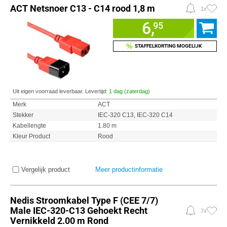
ACT Netsnoer C13 - C14 rood 1,8 m
1x
6,
95
%
STAFFELKORTING MOGELIJK
Uit eigen voorraad leverbaar. Levertijd:
1 dag (zaterdag)
Merk
ACT
Stekker
IEC-320 C13, IEC-320 C14
Kabellengte
1.80 m
Kleur Product
Rood
Vergelijk product
Meer productinformatie
Nedis Stroomkabel Type F (CEE 7/7)
Male IEC-320-C13 Gehoekt Recht
7x
Vernikkeld 2.00 m Rond