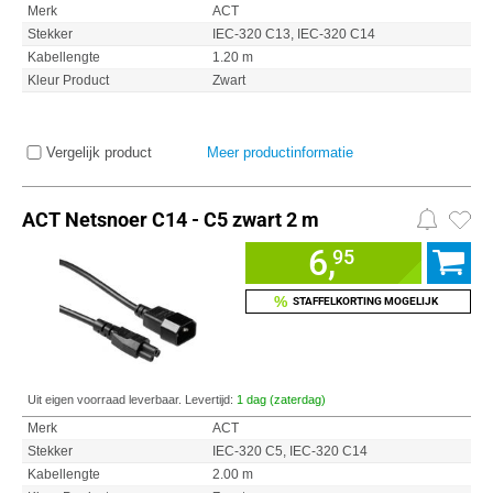
Merk
ACT
Stekker
IEC-320 C13, IEC-320 C14
Kabellengte
1.20 m
Kleur Product
Zwart
Vergelijk product
Meer productinformatie
ACT Netsnoer C14 - C5 zwart 2 m
6,
95
%
STAFFELKORTING MOGELIJK
Uit eigen voorraad leverbaar. Levertijd:
1 dag (zaterdag)
Merk
ACT
Stekker
IEC-320 C5, IEC-320 C14
Kabellengte
2.00 m