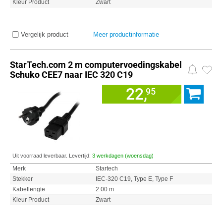
Kleur Product
Zwart
Vergelijk product
Meer productinformatie
StarTech.com 2 m computervoedingskabel
Schuko CEE7 naar IEC 320 C19
22,
95
Uit voorraad leverbaar. Levertijd:
3 werkdagen (woensdag)
Merk
Startech
Stekker
IEC-320 C19, Type E, Type F
Kabellengte
2.00 m
Kleur Product
Zwart