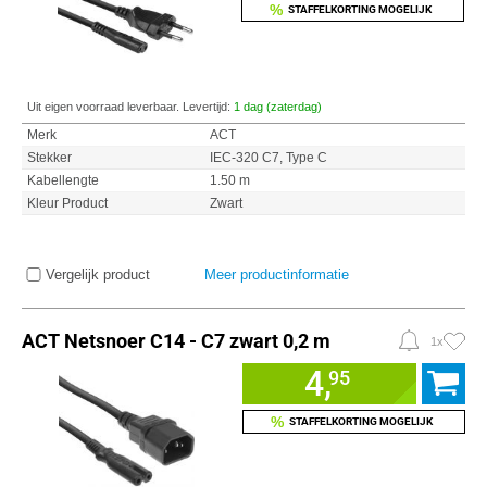
%
STAFFELKORTING MOGELIJK
Uit eigen voorraad leverbaar. Levertijd:
1 dag (zaterdag)
Merk
ACT
Stekker
IEC-320 C7, Type C
Kabellengte
1.50 m
Kleur Product
Zwart
Vergelijk product
Meer productinformatie
ACT Netsnoer C14 - C7 zwart 0,2 m
1x
4,
95
%
STAFFELKORTING MOGELIJK