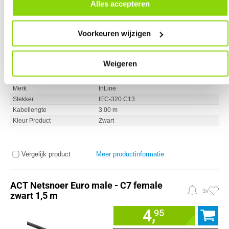
door in de footer van onze website te klikken op ‘Cookievoorkeuren’
Alles accepteren
11,
95
onder het kopje ‘Mijn gegevens’.
%
STAFFELKORTING MOGELIJK
Voorkeuren wijzigen
Weigeren
Uit voorraad leverbaar. Levertijd:
4 werkdagen (donderdag)
Merk
InLine
Stekker
IEC-320 C13
Kabellengte
3.00 m
Kleur Product
Zwart
Vergelijk product
Meer productinformatie
ACT Netsnoer Euro male - C7 female
3x
zwart 1,5 m
4,
95