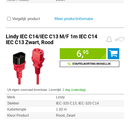
Vergelijk product
Meer productinformatie
Lindy IEC C14/IEC C13 M/F 1m IEC C14
1x
IEC C13 Zwart, Rood
6,
95
%
STAFFELKORTING MOGELIJK
Uit eigen voorraad leverbaar. Levertijd:
1 dag (zaterdag)
Merk
Lindy
Stekker
IEC-320 C13, IEC-320 C14
Kabellengte
1.00 m
Kleur Product
Rood, Zwart