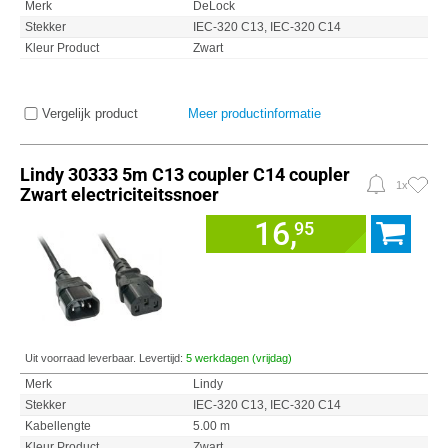
Merk
DeLock
Stekker
IEC-320 C13, IEC-320 C14
Kleur Product
Zwart
Vergelijk product
Meer productinformatie
Lindy 30333 5m C13 coupler C14 coupler
1x
Zwart electriciteitssnoer
16,
95
Uit voorraad leverbaar. Levertijd:
5 werkdagen (vrijdag)
Merk
Lindy
Stekker
IEC-320 C13, IEC-320 C14
Kabellengte
5.00 m
Kleur Product
Zwart