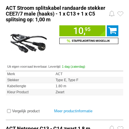
ACT Stroom splitskabel randaarde stekker
CEE7/7 male (haaks) - 1 x C13 + 1 x C5
splitsing op: 1,00 m
10,
95
%
STAFFELKORTING MOGELIJK
Uit eigen voorraad leverbaar. Levertijd:
1 dag (zaterdag)
Merk
ACT
Stekker
Type E, Type F
Kabellengte
1.80 m
Kleur Product
Zwart
Vergelijk product
Meer productinformatie
ACT Netsnoer C13 - C14 zwart 1,8 m