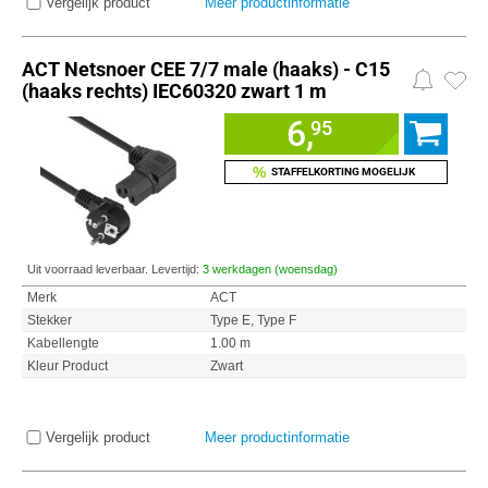
Vergelijk product
Meer productinformatie
ACT Netsnoer CEE 7/7 male (haaks) - C15
(haaks rechts) IEC60320 zwart 1 m
6,
95
%
STAFFELKORTING MOGELIJK
Uit voorraad leverbaar. Levertijd:
3 werkdagen (woensdag)
Merk
ACT
Stekker
Type E, Type F
Kabellengte
1.00 m
Kleur Product
Zwart
Vergelijk product
Meer productinformatie