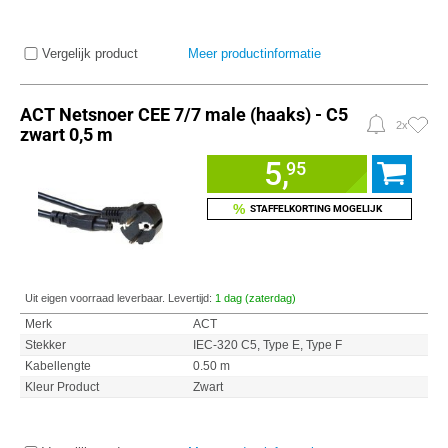
Vergelijk product
Meer productinformatie
ACT Netsnoer CEE 7/7 male (haaks) - C5
2x
zwart 0,5 m
5,
95
%
STAFFELKORTING MOGELIJK
Uit eigen voorraad leverbaar. Levertijd:
1 dag (zaterdag)
Merk
ACT
Stekker
IEC-320 C5, Type E, Type F
Kabellengte
0.50 m
Kleur Product
Zwart