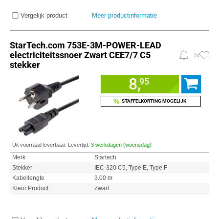
Vergelijk product
Meer productinformatie
StarTech.com 753E-3M-POWER-LEAD
electriciteitssnoer Zwart CEE7/7 C5
1x
stekker
8,
95
%
STAFFELKORTING MOGELIJK
Uit voorraad leverbaar. Levertijd:
3 werkdagen (woensdag)
Merk
Startech
Stekker
IEC-320 C5, Type E, Type F
Kabellengte
3.00 m
Kleur Product
Zwart