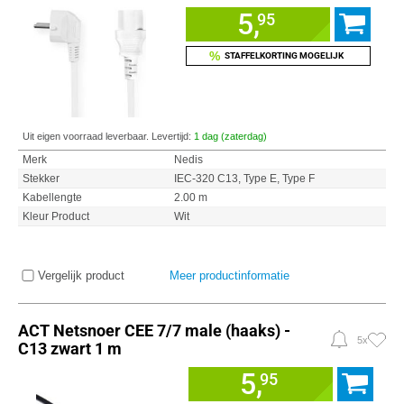
5,
95
%
STAFFELKORTING MOGELIJK
Uit eigen voorraad leverbaar. Levertijd:
1 dag (zaterdag)
Merk
Nedis
Stekker
IEC-320 C13, Type E, Type F
Kabellengte
2.00 m
Kleur Product
Wit
Vergelijk product
Meer productinformatie
ACT Netsnoer CEE 7/7 male (haaks) -
5x
C13 zwart 1 m
5,
95