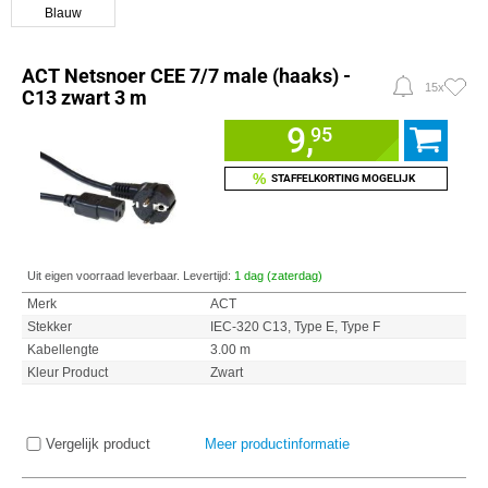
Blauw
ACT Netsnoer CEE 7/7 male (haaks) -
15x
C13 zwart 3 m
9,
95
%
STAFFELKORTING MOGELIJK
Uit eigen voorraad leverbaar. Levertijd:
1 dag (zaterdag)
Merk
ACT
Stekker
IEC-320 C13, Type E, Type F
Kabellengte
3.00 m
Kleur Product
Zwart
Vergelijk product
Meer productinformatie