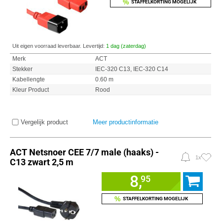
%
STAFFELKORTING MOGELIJK
Uit eigen voorraad leverbaar. Levertijd:
1 dag (zaterdag)
Merk
ACT
Stekker
IEC-320 C13, IEC-320 C14
Kabellengte
0.60 m
Kleur Product
Rood
Vergelijk product
Meer productinformatie
ACT Netsnoer CEE 7/7 male (haaks) -
1x
C13 zwart 2,5 m
8,
95
%
STAFFELKORTING MOGELIJK