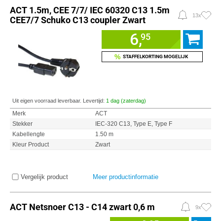
ACT 1.5m, CEE 7/7/ IEC 60320 C13 1.5m
13x
CEE7/7 Schuko C13 coupler Zwart
6,
95
%
STAFFELKORTING MOGELIJK
Uit eigen voorraad leverbaar. Levertijd:
1 dag (zaterdag)
Merk
ACT
Stekker
IEC-320 C13, Type E, Type F
Kabellengte
1.50 m
Kleur Product
Zwart
Vergelijk product
Meer productinformatie
ACT Netsnoer C13 - C14 zwart 0,6 m
9x