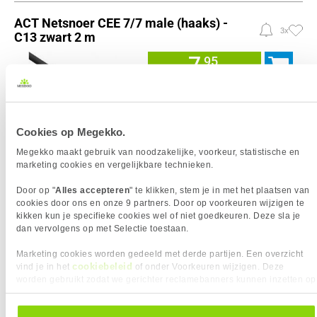
ACT Netsnoer CEE 7/7 male (haaks) -
3x
C13 zwart 2 m
7,
95
%
STAFFELKORTING MOGELIJK
Cookies op Megekko.
Megekko maakt gebruik van noodzakelijke, voorkeur, statistische en
Uit eigen voorraad leverbaar. Levertijd:
1 dag (zaterdag)
marketing cookies en vergelijkbare technieken.
Merk
ACT
Stekker
IEC-320 C13, Type F
Door op "
Alles accepteren
" te klikken, stem je in met het plaatsen van
Kabellengte
2.00 m
cookies door ons en onze 9 partners. Door op voorkeuren wijzigen te
kikken kun je specifieke cookies wel of niet goedkeuren. Deze sla je
Kleur Product
Zwart
dan vervolgens op met Selectie toestaan.
Marketing cookies worden gedeeld met derde partijen. Een overzicht
Vergelijk product
Meer productinformatie
cookiebeleid
vind je in het
of onder Voorkeuren wijzigen. Deze
worden gebruikt zodat we gerichter reclamebanners kunnen inzetten op
andere websites. In onze cookievoorkeuren vind je een overzicht van
InLine 16649 electriciteitssnoer Zwart 3 m
alle cookies. Je kunt je gegeven toestemming altijd intrekken, dit doe je