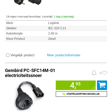
Uit eigen voorraad leverbaar. Levertijd:
1 dag (zaterdag)
Merk
Logilink
Stekker
IEC-320 C13
Kabellengte
2.00 m
Kleur Product
Zwart
Vergelijk product
Meer productinformatie
Gembird PC-SFC14M-01
7x
electriciteitssnoer
4,
95
%
STAFFELKORTING MOGELIJK