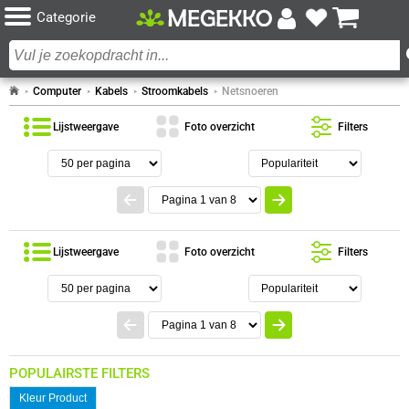
Categorie
Computer
Kabels
Stroomkabels
Netsnoeren
Lijstweergave
Foto overzicht
Filters
Lijstweergave
Foto overzicht
Filters
POPULAIRSTE FILTERS
Kleur Product