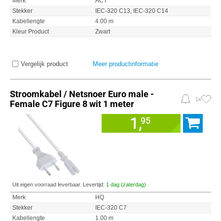
Merk
ACT
Stekker
IEC-320 C13, IEC-320 C14
Kabellengte
4.00 m
Kleur Product
Zwart
Vergelijk product
Meer productinformatie
Stroomkabel / Netsnoer Euro male -
1x
Female C7 Figure 8 wit 1 meter
1,
95
Uit eigen voorraad leverbaar. Levertijd:
1 dag (zaterdag)
Merk
HQ
Stekker
IEC-320 C7
Kabellengte
1.00 m