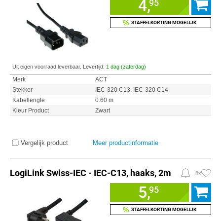
4,
95
%
STAFFELKORTING MOGELIJK
Uit eigen voorraad leverbaar. Levertijd:
1 dag (zaterdag)
Merk
ACT
Stekker
IEC-320 C13, IEC-320 C14
Kabellengte
0.60 m
Kleur Product
Zwart
Vergelijk product
Meer productinformatie
LogiLink Swiss-IEC - IEC-C13, haaks, 2m
8x
5,
95
%
STAFFELKORTING MOGELIJK