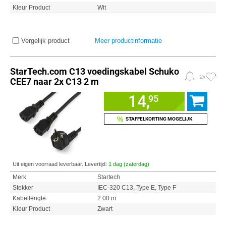
Kleur Product
Wit
Vergelijk product
Meer productinformatie
StarTech.com C13 voedingskabel Schuko
2x
CEE7 naar 2x C13 2 m
14,
95
%
STAFFELKORTING MOGELIJK
Uit eigen voorraad leverbaar. Levertijd:
1 dag (zaterdag)
Merk
Startech
Stekker
IEC-320 C13, Type E, Type F
Kabellengte
2.00 m
Kleur Product
Zwart