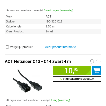
Uit voorraad leverbaar. Levertijd:
3 werkdagen (woensdag)
Merk
ACT
Stekker
IEC-320 C13
Kabellengte
2.50 m
Kleur Product
Zwart
Vergelijk product
Meer productinformatie
ACT Netsnoer C13 - C14 zwart 4 m
10,
95
%
STAFFELKORTING MOGELIJK
Uit eigen voorraad leverbaar. Levertijd:
1 dag (zaterdag)