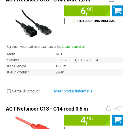
6,
95
%
STAFFELKORTING MOGELIJK
Uit eigen voorraad leverbaar. Levertijd:
1 dag (zaterdag)
Merk
ACT
Stekker
IEC-320 C13, IEC-320 C14
Kabellengte
1.80 m
Kleur Product
Zwart
Vergelijk product
Meer productinformatie
ACT Netsnoer C13 - C14 rood 0,6 m
4x
4,
95