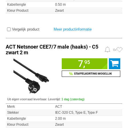
Kabellengte
0.50 m
Kleur Product
Zwart
Vergelijk product
Meer productinformatie
ACT Netsnoer CEE7/7 male (haaks) - C5
6x
zwart 2 m
7,
95
%
STAFFELKORTING MOGELIJK
Uit eigen voorraad leverbaar. Levertijd:
1 dag (zaterdag)
Merk
ACT
Stekker
IEC-320 C5, Type E, Type F
Kabellengte
2.00 m
Kleur Product
Zwart