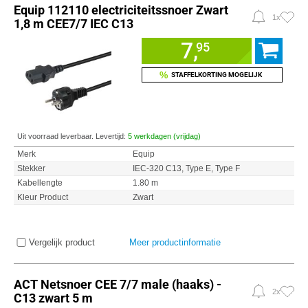
Equip 112110 electriciteitssnoer Zwart
1x
1,8 m CEE7/7 IEC C13
7,
95
%
STAFFELKORTING MOGELIJK
Uit voorraad leverbaar. Levertijd:
5 werkdagen (vrijdag)
Merk
Equip
Stekker
IEC-320 C13, Type E, Type F
Kabellengte
1.80 m
Kleur Product
Zwart
Vergelijk product
Meer productinformatie
ACT Netsnoer CEE 7/7 male (haaks) -
2x
C13 zwart 5 m