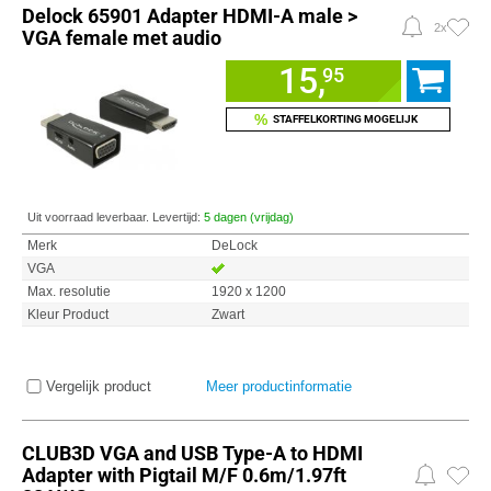
Delock 65901 Adapter HDMI-A male >
2x
VGA female met audio
15,
95
%
STAFFELKORTING MOGELIJK
Uit voorraad leverbaar. Levertijd:
5 dagen (vrijdag)
Merk
DeLock
VGA
Max. resolutie
1920 x 1200
Kleur Product
Zwart
Vergelijk product
Meer productinformatie
CLUB3D VGA and USB Type-A to HDMI
Adapter with Pigtail M/F 0.6m/1.97ft