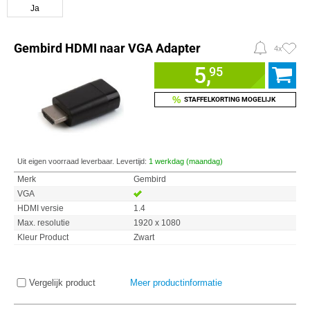
Ja
Gembird HDMI naar VGA Adapter
4x
5,
95
%
STAFFELKORTING MOGELIJK
Uit eigen voorraad leverbaar. Levertijd:
1 werkdag (maandag)
Merk
Gembird
VGA
HDMI versie
1.4
Max. resolutie
1920 x 1080
Kleur Product
Zwart
Vergelijk product
Meer productinformatie