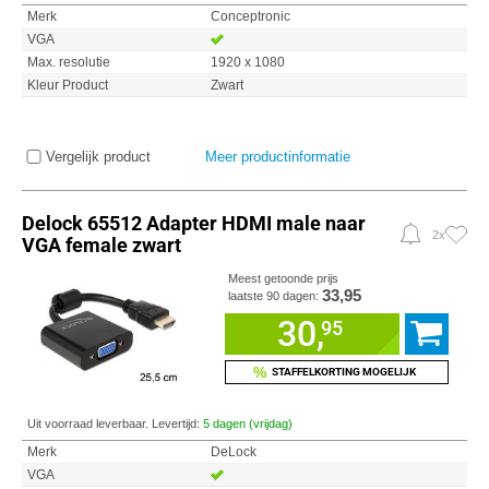
Merk
Conceptronic
VGA
Max. resolutie
1920 x 1080
Kleur Product
Zwart
Vergelijk product
Meer productinformatie
Delock 65512 Adapter HDMI male naar
2x
VGA female zwart
Meest getoonde prijs
33,95
laatste 90 dagen:
30,
95
%
STAFFELKORTING MOGELIJK
Uit voorraad leverbaar. Levertijd:
5 dagen (vrijdag)
Merk
DeLock
VGA