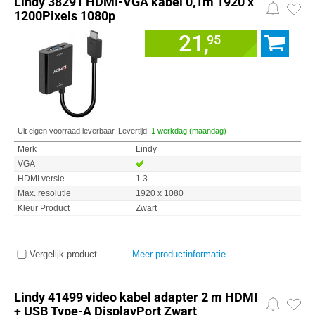
Lindy 38291 HDMI-VGA kabel 0,1m 1920 x
1200Pixels 1080p
21,
95
Uit eigen voorraad leverbaar. Levertijd:
1 werkdag (maandag)
Merk
Lindy
VGA
HDMI versie
1.3
Max. resolutie
1920 x 1080
Kleur Product
Zwart
Vergelijk product
Meer productinformatie
Lindy 41499 video kabel adapter 2 m HDMI
+ USB Type-A DisplayPort Zwart