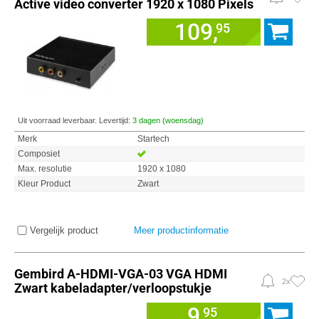
Active video converter 1920 x 1080 Pixels
109,
95
Uit voorraad leverbaar. Levertijd:
3 dagen (woensdag)
Merk
Startech
Composiet
Max. resolutie
1920 x 1080
Kleur Product
Zwart
Vergelijk product
Meer productinformatie
Gembird A-HDMI-VGA-03 VGA HDMI
2x
Zwart kabeladapter/verloopstukje
9,
95