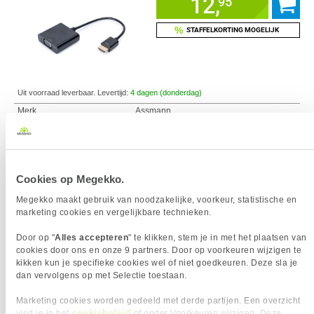
12,
95
%
STAFFELKORTING MOGELIJK
Uit voorraad leverbaar. Levertijd:
4 dagen (donderdag)
Merk
Assmann
VGA
Max. resolutie
1920 x 1080
Kleur Product
Zwart
Cookies op Megekko.
Megekko maakt gebruik van noodzakelijke, voorkeur, statistische en
Vergelijk product
Meer productinformatie
marketing cookies en vergelijkbare technieken.
Door op "
Alles accepteren
" te klikken, stem je in met het plaatsen van
StarTech.com HDMI naar DisplayPort
cookies door ons en onze 9 partners. Door op voorkeuren wijzigen te
converter HDMI naar DP adapter met USB
kikken kun je specifieke cookies wel of niet goedkeuren. Deze sla je
Power 4K
dan vervolgens op met Selectie toestaan.
64,
95
Marketing cookies worden gedeeld met derde partijen. Een overzicht
cookiebeleid
vind je in het
of onder Voorkeuren wijzigen. Deze