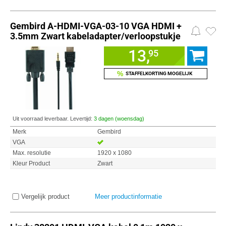
Gembird A-HDMI-VGA-03-10 VGA HDMI +
3.5mm Zwart kabeladapter/verloopstukje
13,
95
%
STAFFELKORTING MOGELIJK
Uit voorraad leverbaar. Levertijd:
3 dagen (woensdag)
Merk
Gembird
VGA
Max. resolutie
1920 x 1080
Kleur Product
Zwart
Vergelijk product
Meer productinformatie