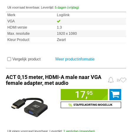
Uit voorraad leverbaar. Levertijd:
5 dagen (vrijdag)
Merk
Logilink
VGA
HDMI versie
1.3
Max. resolutie
1920 x 1080
Kleur Product
Zwart
Vergelijk product
Meer productinformatie
ACT 0,15 meter, HDMI-A male naar VGA
2x
female adapter, met audio
17,
95
%
STAFFELKORTING MOGELIJK
Uit eigen voorraad leverbaar. Levertijd:
1 werkdag (maandag)