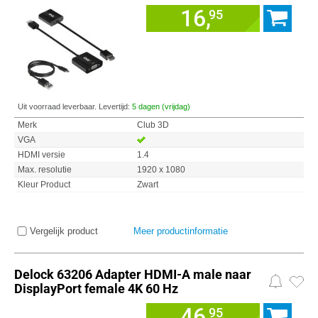
16,
95
Uit voorraad leverbaar. Levertijd:
5 dagen (vrijdag)
Merk
Club 3D
VGA
HDMI versie
1.4
Max. resolutie
1920 x 1080
Kleur Product
Zwart
Vergelijk product
Meer productinformatie
Delock 63206 Adapter HDMI-A male naar
DisplayPort female 4K 60 Hz
46,
95