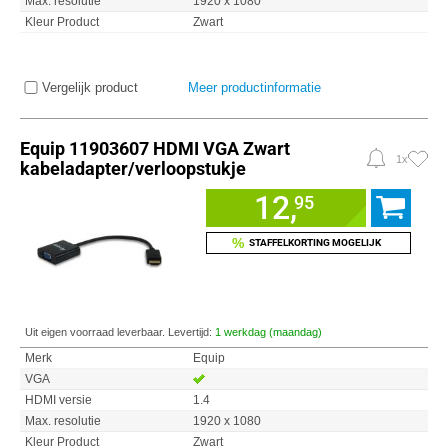
Max. resolutie
1920 x 1080
Kleur Product
Zwart
Vergelijk product
Meer productinformatie
Equip 11903607 HDMI VGA Zwart
1x
kabeladapter/verloopstukje
12,
95
%
STAFFELKORTING MOGELIJK
Uit eigen voorraad leverbaar. Levertijd:
1 werkdag (maandag)
Merk
Equip
VGA
HDMI versie
1.4
Max. resolutie
1920 x 1080
Kleur Product
Zwart