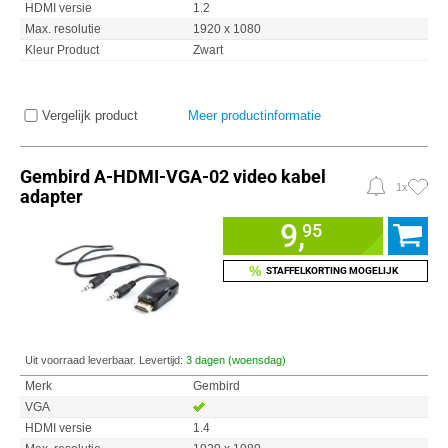
HDMI versie
1.2
Max. resolutie
1920 x 1080
Kleur Product
Zwart
Vergelijk product
Meer productinformatie
Gembird A-HDMI-VGA-02 video kabel
1x
adapter
9,
95
%
STAFFELKORTING MOGELIJK
Uit voorraad leverbaar. Levertijd:
3 dagen (woensdag)
Merk
Gembird
VGA
HDMI versie
1.4