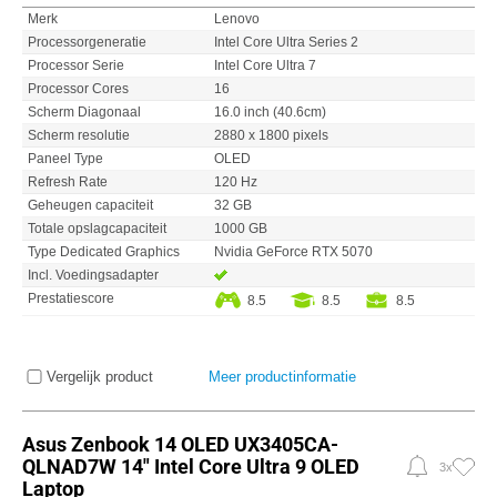
Merk
Lenovo
Processorgeneratie
Intel Core Ultra Series 2
Processor Serie
Intel Core Ultra 7
Processor Cores
16
Scherm Diagonaal
16.0 inch (40.6cm)
Scherm resolutie
2880 x 1800 pixels
Paneel Type
OLED
Refresh Rate
120 Hz
Geheugen capaciteit
32 GB
Totale opslagcapaciteit
1000 GB
Type Dedicated Graphics
Nvidia GeForce RTX 5070
Incl. Voedingsadapter
Prestatiescore
8.5
8.5
8.5
Vergelijk product
Meer productinformatie
Asus Zenbook 14 OLED UX3405CA-
QLNAD7W 14" Intel Core Ultra 9 OLED
3x
Laptop