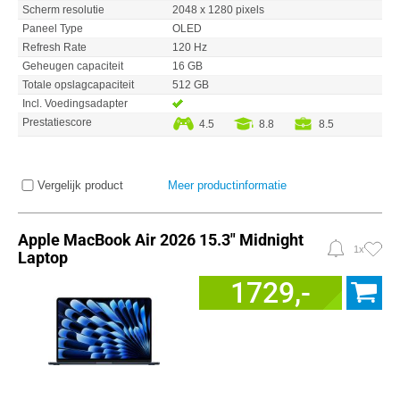
Scherm resolutie
2048 x 1280 pixels
Paneel Type
OLED
Refresh Rate
120 Hz
Geheugen capaciteit
16 GB
Totale opslagcapaciteit
512 GB
Incl. Voedingsadapter
Prestatiescore
4.5
8.8
8.5
Vergelijk product
Meer productinformatie
Apple MacBook Air 2026 15.3" Midnight
1x
Laptop
1729,-