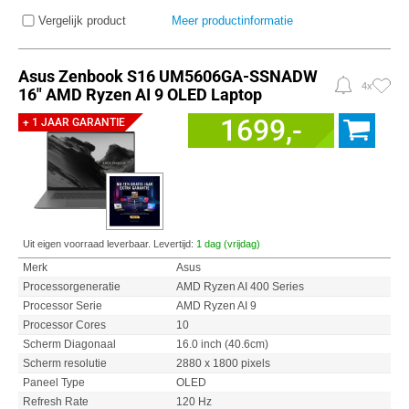
Vergelijk product
Meer productinformatie
Asus Zenbook S16 UM5606GA-SSNADW
4x
16" AMD Ryzen AI 9 OLED Laptop
1699,-
+ 1 JAAR GARANTIE
Uit eigen voorraad leverbaar. Levertijd:
1 dag (vrijdag)
Merk
Asus
Processorgeneratie
AMD Ryzen AI 400 Series
Processor Serie
AMD Ryzen AI 9
Processor Cores
10
Scherm Diagonaal
16.0 inch (40.6cm)
Scherm resolutie
2880 x 1800 pixels
Paneel Type
OLED
Refresh Rate
120 Hz