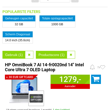
POPULAIRSTE FILTERS
Geheugen capaciteit
Totale opslagcapaciteit
32 GB
1000 GB
Scherm Diagonaal
14.0 inch (35.6cm)
Gebruik (1)
✖
Productscore (1)
✖
HP OmniBook 7 AI 14-fr0020nd 14" Intel
7x
Core Ultra 7 OLED Laptop
1279,-
+ 30 EUR GIFTCARD
Aanrader
Uit eigen voorraad leverbaar. Levertijd:
1 dag (vrijdag)