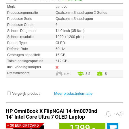
Merk
Lenovo
Processorgeneratie
Qualcomm Snapdragon X Series
Processor Serie
Qualcomm Snapdragon
Processor Cores
6
Scherm Diagonaal
14.0 inch (35.6cm)
Scherm resolutie
1920 x 1200 pixels
Paneel Type
OLED
Refresh Rate
60 Hz
Geheugen capaciteit
16 GB
Totale opslagcapaciteit
512 GB
Incl. Voedingsadapter
Prestatiescore
n.v.t.
8.5
8
Vergelijk product
Meer productinformatie
HP OmniBook X FlipNGAI 14-fm0070nd
1x
14" Intel Core Ultra 7 OLED Laptop
1399,-
+ 30 EUR GIFTCARD