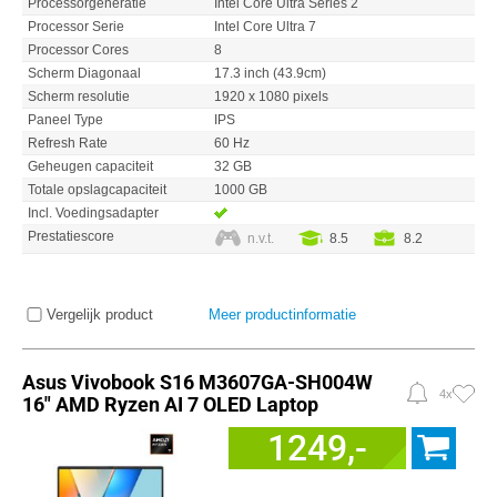
Processorgeneratie
Intel Core Ultra Series 2
Processor Serie
Intel Core Ultra 7
Processor Cores
8
Scherm Diagonaal
17.3 inch (43.9cm)
Scherm resolutie
1920 x 1080 pixels
Paneel Type
IPS
Refresh Rate
60 Hz
Geheugen capaciteit
32 GB
Totale opslagcapaciteit
1000 GB
Incl. Voedingsadapter
Prestatiescore
n.v.t.
8.5
8.2
Vergelijk product
Meer productinformatie
Asus Vivobook S16 M3607GA-SH004W
4x
16" AMD Ryzen AI 7 OLED Laptop
1249,-