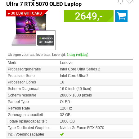
Ultra 7 RTX 5070 OLED Laptop
2649,-
+ 30 EUR GIFTCARD
Uit eigen voorraad leverbaar. Levertijd:
1 dag (vrijdag)
Merk
Lenovo
Processorgeneratie
Intel Core Ultra Series 2
Processor Serie
Intel Core Ultra 7
Processor Cores
16
Scherm Diagonaal
16.0 inch (40.6cm)
Scherm resolutie
2880 x 1800 pixels
Paneel Type
OLED
Refresh Rate
120 Hz
Geheugen capaciteit
32 GB
Totale opslagcapaciteit
1000 GB
Type Dedicated Graphics
Nvidia GeForce RTX 5070
Incl. Voedingsadapter