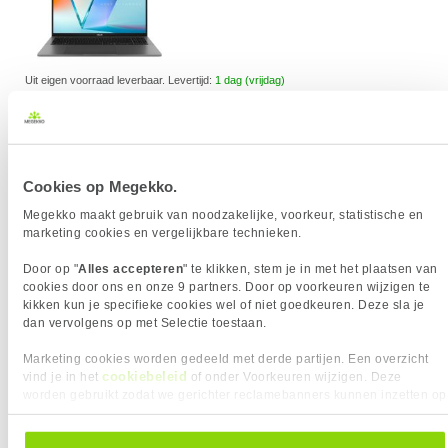
Uit eigen voorraad leverbaar. Levertijd:
1 dag (vrijdag)
Merk
Asus
Processorgeneratie
AMD Ryzen AI 400 Series
Processor Serie
AMD Ryzen AI 7
Processor Cores
6
Cookies op Megekko.
Scherm Diagonaal
16.0 inch (40.6cm)
Scherm resolutie
1920 x 1200 pixels
Megekko maakt gebruik van noodzakelijke, voorkeur, statistische en
Paneel Type
OLED
marketing cookies en vergelijkbare technieken.
Refresh Rate
60 Hz
Door op "
Alles accepteren
" te klikken, stem je in met het plaatsen van
Geheugen capaciteit
32 GB
cookies door ons en onze 9 partners. Door op voorkeuren wijzigen te
Totale opslagcapaciteit
1000 GB
kikken kun je specifieke cookies wel of niet goedkeuren. Deze sla je
Incl. Voedingsadapter
dan vervolgens op met Selectie toestaan.
Prestatiescore
n.v.t.
8.5
8.2
Marketing cookies worden gedeeld met derde partijen. Een overzicht
cookiebeleid
vind je in het
of onder Voorkeuren wijzigen. Deze
worden gebruikt zodat we gerichter reclamebanners kunnen inzetten op
Vergelijk product
Meer productinformatie
andere websites. In onze cookievoorkeuren vind je een overzicht van
alle cookies. Je kunt je gegeven toestemming altijd intrekken, dit doe je