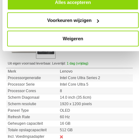
door in de footer van onze website te klikken op ‘Cookievoorkeuren’
Alles accepteren
Lenovo Yoga 7 2-in-1 14ILL10 14" Intel
onder het kopje ‘Mijn gegevens’.
Core Ultra 5 OLED Laptop
Voorkeuren wijzigen
1149,-
+ 30 EUR GIFTCARD
Weigeren
Uit eigen voorraad leverbaar. Levertijd:
1 dag (vrijdag)
Merk
Lenovo
Processorgeneratie
Intel Core Ultra Series 2
Processor Serie
Intel Core Ultra 5
Processor Cores
8
Scherm Diagonaal
14.0 inch (35.6cm)
Scherm resolutie
1920 x 1200 pixels
Paneel Type
OLED
Refresh Rate
60 Hz
Geheugen capaciteit
16 GB
Totale opslagcapaciteit
512 GB
Incl. Voedingsadapter