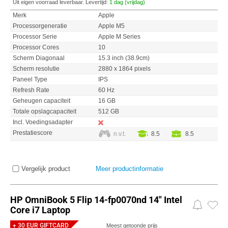
Uit eigen voorraad leverbaar. Levertijd:
1 dag (vrijdag)
Merk
Apple
Processorgeneratie
Apple M5
Processor Serie
Apple M Series
Processor Cores
10
Scherm Diagonaal
15.3 inch (38.9cm)
Scherm resolutie
2880 x 1864 pixels
Paneel Type
IPS
Refresh Rate
60 Hz
Geheugen capaciteit
16 GB
Totale opslagcapaciteit
512 GB
Incl. Voedingsadapter
Prestatiescore
n.v.t.
8.5
8.5
Vergelijk product
Meer productinformatie
HP OmniBook 5 Flip 14-fp0070nd 14" Intel
Core i7 Laptop
+ 30 EUR GIFTCARD
Meest getoonde prijs