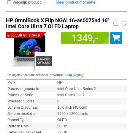
Vergelijk product
Meer productinformatie
HP OmniBook X Flip NGAI 16-as0075nd 16"
Intel Core Ultra 7 OLED Laptop
1349,-
+ 30 EUR GIFTCARD
Uit eigen voorraad leverbaar. Levertijd:
1 dag (vrijdag)
Merk
HP
Processorgeneratie
Intel Core Ultra Series 2
Processor Serie
Intel Core Ultra 7
Processor Cores
8
Scherm Diagonaal
16.0 inch (40.6cm)
Scherm resolutie
1920 x 1200 pixels
Paneel Type
OLED
Refresh Rate
60 Hz
Geheugen capaciteit
32 GB