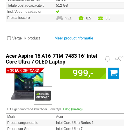
Totale opslagcapaciteit
512 GB
Incl. Voedingsadapter
Prestatiescore
n.v.t.
8.5
8.5
Vergelijk product
Meer productinformatie
Acer Aspire 16 A16-71M-7483 16" Intel
14x
Core Ultra 7 OLED Laptop
999,-
+ 30 EUR GIFTCARD
Uit eigen voorraad leverbaar. Levertijd:
1 dag (vrijdag)
Merk
Acer
Processorgeneratie
Intel Core Ultra Series 1
Processor Serie
Intel Core Ultra 7