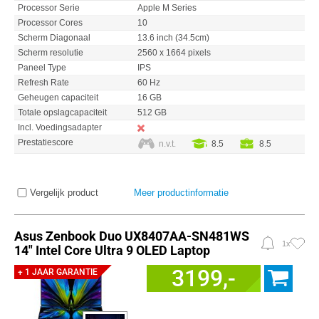
Processor Serie
Apple M Series
Processor Cores
10
Scherm Diagonaal
13.6 inch (34.5cm)
Scherm resolutie
2560 x 1664 pixels
Paneel Type
IPS
Refresh Rate
60 Hz
Geheugen capaciteit
16 GB
Totale opslagcapaciteit
512 GB
Incl. Voedingsadapter
Prestatiescore
n.v.t.
8.5
8.5
Vergelijk product
Meer productinformatie
Asus Zenbook Duo UX8407AA-SN481WS
1x
14" Intel Core Ultra 9 OLED Laptop
3199,-
+ 1 JAAR GARANTIE