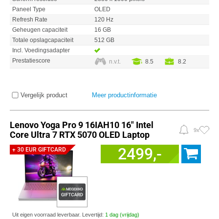
Paneel Type
OLED
Refresh Rate
120 Hz
Geheugen capaciteit
16 GB
Totale opslagcapaciteit
512 GB
Incl. Voedingsadapter
Prestatiescore
n.v.t.
8.5
8.2
Vergelijk product
Meer productinformatie
Lenovo Yoga Pro 9 16IAH10 16" Intel
9x
Core Ultra 7 RTX 5070 OLED Laptop
2499,-
+ 30 EUR GIFTCARD
Uit eigen voorraad leverbaar. Levertijd:
1 dag (vrijdag)