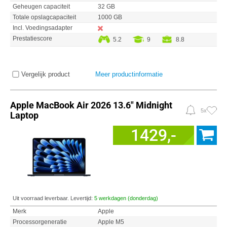
Geheugen capaciteit
32 GB
Totale opslagcapaciteit
1000 GB
Incl. Voedingsadapter
Prestatiescore
5.2
9
8.8
Vergelijk product
Meer productinformatie
Apple MacBook Air 2026 13.6" Midnight
5x
Laptop
1429,-
Uit voorraad leverbaar. Levertijd:
5 werkdagen (donderdag)
Merk
Apple
Processorgeneratie
Apple M5