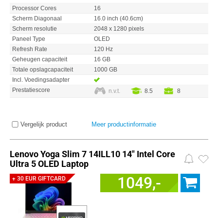
Processor Cores
16
Scherm Diagonaal
16.0 inch (40.6cm)
Scherm resolutie
2048 x 1280 pixels
Paneel Type
OLED
Refresh Rate
120 Hz
Geheugen capaciteit
16 GB
Totale opslagcapaciteit
1000 GB
Incl. Voedingsadapter
Prestatiescore
n.v.t.
8.5
8
Vergelijk product
Meer productinformatie
Lenovo Yoga Slim 7 14ILL10 14" Intel Core
Ultra 5 OLED Laptop
1049,-
+ 30 EUR GIFTCARD