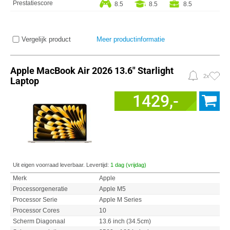
Prestatiescore
8.5
8.5
8.5
Vergelijk product
Meer productinformatie
Apple MacBook Air 2026 13.6" Starlight
2x
Laptop
1429,-
Uit eigen voorraad leverbaar. Levertijd:
1 dag (vrijdag)
Merk
Apple
Processorgeneratie
Apple M5
Processor Serie
Apple M Series
Processor Cores
10
Scherm Diagonaal
13.6 inch (34.5cm)