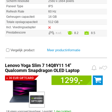
Scherm resolutie
2560 x 1664 pixels
Paneel Type
IPS
Refresh Rate
60 Hz
Geheugen capaciteit
16 GB
Totale opslagcapaciteit
512 GB
Incl. Voedingsadapter
Prestatiescore
n.v.t.
8.2
8.5
Vergelijk product
Meer productinformatie
Lenovo Yoga Slim 7 14Q8Y11 14"
2x
Qualcomm Snapdragon OLED Laptop
1299,-
+ 30 EUR GIFTCARD
Uit eigen voorraad leverbaar. Levertijd:
1 dag (vrijdag)