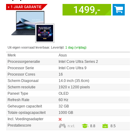
1499,-
+ 1 JAAR GARANTIE
Uit eigen voorraad leverbaar. Levertijd:
1 dag (vrijdag)
Merk
Asus
Processorgeneratie
Intel Core Ultra Series 2
Processor Serie
Intel Core Ultra 9
Processor Cores
16
Scherm Diagonaal
14.0 inch (35.6cm)
Scherm resolutie
1920 x 1200 pixels
Paneel Type
OLED
Refresh Rate
60 Hz
Geheugen capaciteit
32 GB
Totale opslagcapaciteit
1000 GB
Incl. Voedingsadapter
Prestatiescore
n.v.t.
8.8
8.5