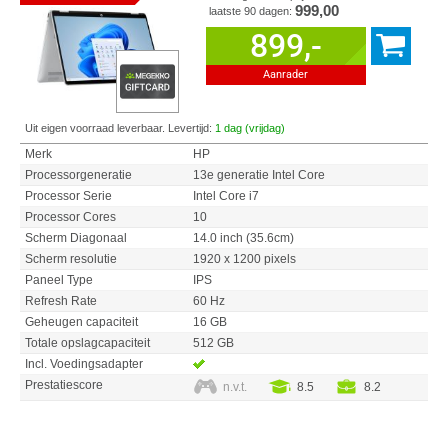
999,00
laatste 90 dagen:
899,-
Aanrader
Uit eigen voorraad leverbaar. Levertijd:
1 dag (vrijdag)
Merk
HP
Processorgeneratie
13e generatie Intel Core
Processor Serie
Intel Core i7
Processor Cores
10
Scherm Diagonaal
14.0 inch (35.6cm)
Scherm resolutie
1920 x 1200 pixels
Paneel Type
IPS
Refresh Rate
60 Hz
Geheugen capaciteit
16 GB
Totale opslagcapaciteit
512 GB
Incl. Voedingsadapter
Prestatiescore
n.v.t.
8.5
8.2