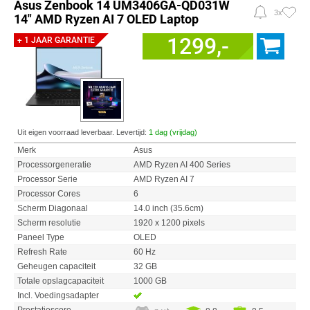
Asus Zenbook 14 UM3406GA-QD031W
3x
14" AMD Ryzen AI 7 OLED Laptop
1299,-
+ 1 JAAR GARANTIE
Uit eigen voorraad leverbaar. Levertijd:
1 dag (vrijdag)
Merk
Asus
Processorgeneratie
AMD Ryzen AI 400 Series
Processor Serie
AMD Ryzen AI 7
Processor Cores
6
Scherm Diagonaal
14.0 inch (35.6cm)
Scherm resolutie
1920 x 1200 pixels
Paneel Type
OLED
Refresh Rate
60 Hz
Geheugen capaciteit
32 GB
Totale opslagcapaciteit
1000 GB
Incl. Voedingsadapter