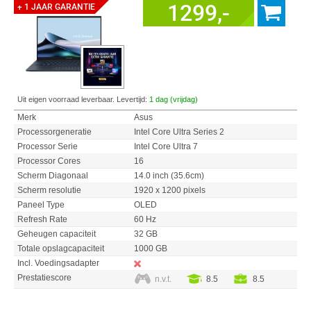
1299,-
+ 1 JAAR GARANTIE
Uit eigen voorraad leverbaar. Levertijd:
1 dag (vrijdag)
Merk
Asus
Processorgeneratie
Intel Core Ultra Series 2
Processor Serie
Intel Core Ultra 7
Processor Cores
16
Scherm Diagonaal
14.0 inch (35.6cm)
Scherm resolutie
1920 x 1200 pixels
Paneel Type
OLED
Refresh Rate
60 Hz
Geheugen capaciteit
32 GB
Totale opslagcapaciteit
1000 GB
Incl. Voedingsadapter
Prestatiescore
n.v.t.
8.5
8.5