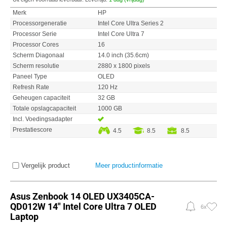
Merk
HP
Processorgeneratie
Intel Core Ultra Series 2
Processor Serie
Intel Core Ultra 7
Processor Cores
16
Scherm Diagonaal
14.0 inch (35.6cm)
Scherm resolutie
2880 x 1800 pixels
Paneel Type
OLED
Refresh Rate
120 Hz
Geheugen capaciteit
32 GB
Totale opslagcapaciteit
1000 GB
Incl. Voedingsadapter
Prestatiescore
4.5
8.5
8.5
Vergelijk product
Meer productinformatie
Asus Zenbook 14 OLED UX3405CA-
QD012W 14" Intel Core Ultra 7 OLED
6x
Laptop