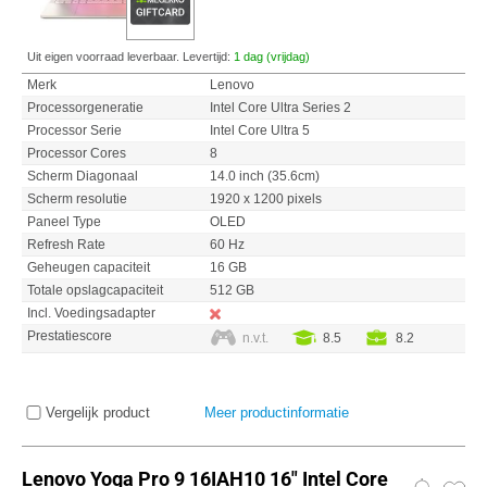
Uit eigen voorraad leverbaar. Levertijd:
1 dag (vrijdag)
Merk
Lenovo
Processorgeneratie
Intel Core Ultra Series 2
Processor Serie
Intel Core Ultra 5
Processor Cores
8
Scherm Diagonaal
14.0 inch (35.6cm)
Scherm resolutie
1920 x 1200 pixels
Paneel Type
OLED
Refresh Rate
60 Hz
Geheugen capaciteit
16 GB
Totale opslagcapaciteit
512 GB
Incl. Voedingsadapter
Prestatiescore
n.v.t.
8.5
8.2
Vergelijk product
Meer productinformatie
Lenovo Yoga Pro 9 16IAH10 16" Intel Core