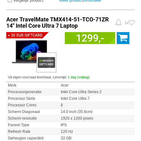
Vergelijk product
Meer productinformatie
Acer TravelMate TMX414-51-TCO-71ZR
1x
14" Intel Core Ultra 7 Laptop
1299,-
+ 30 EUR GIFTCARD
Uit eigen voorraad leverbaar. Levertijd:
1 dag (vrijdag)
Merk
Acer
Processorgeneratie
Intel Core Ultra Series 2
Processor Serie
Intel Core Ultra 7
Processor Cores
8
Scherm Diagonaal
14.0 inch (35.6cm)
Scherm resolutie
1920 x 1200 pixels
Paneel Type
IPS
Refresh Rate
120 Hz
Geheugen capaciteit
32 GB