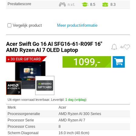
Prestatiescore
n.v.t.
8.5
8.3
Vergelijk product
Meer productinformatie
Acer Swift Go 16 AI SFG16-61-R09F 16"
4x
AMD Ryzen AI 7 OLED Laptop
1099,-
+ 30 EUR GIFTCARD
Uit eigen voorraad leverbaar. Levertijd:
1 dag (vrijdag)
Merk
Acer
Processorgeneratie
AMD Ryzen AI 300 Series
Processor Serie
AMD Ryzen AI 7
Processor Cores
8
Scherm Diagonaal
16.0 inch (40.6cm)