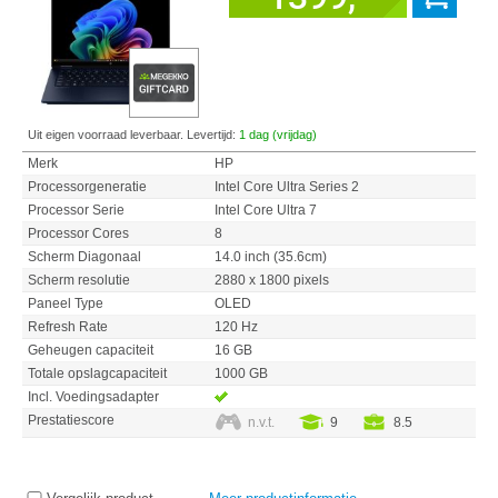
Uit eigen voorraad leverbaar. Levertijd:
1 dag (vrijdag)
Merk
HP
Processorgeneratie
Intel Core Ultra Series 2
Processor Serie
Intel Core Ultra 7
Processor Cores
8
Scherm Diagonaal
14.0 inch (35.6cm)
Scherm resolutie
2880 x 1800 pixels
Paneel Type
OLED
Refresh Rate
120 Hz
Geheugen capaciteit
16 GB
Totale opslagcapaciteit
1000 GB
Incl. Voedingsadapter
Prestatiescore
n.v.t.
9
8.5