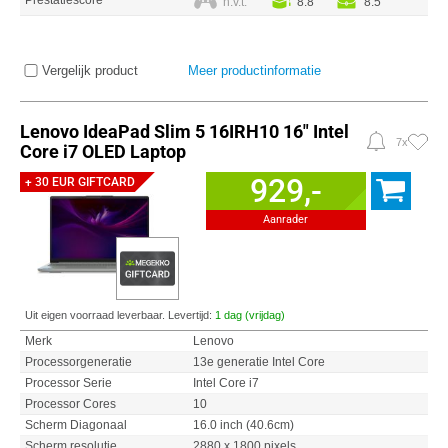
Prestatiescore
n.v.t.
8.8
8.5
Vergelijk product
Meer productinformatie
Lenovo IdeaPad Slim 5 16IRH10 16" Intel
7x
Core i7 OLED Laptop
929,-
+ 30 EUR GIFTCARD
Aanrader
Uit eigen voorraad leverbaar. Levertijd:
1 dag (vrijdag)
Merk
Lenovo
Processorgeneratie
13e generatie Intel Core
Processor Serie
Intel Core i7
Processor Cores
10
Scherm Diagonaal
16.0 inch (40.6cm)
Scherm resolutie
2880 x 1800 pixels