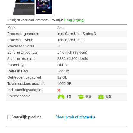
Uit eigen voorraad leverbaar. Levertijd:
1 dag (vrijdag)
Merk
Asus
Processorgeneratie
Intel Core Ultra Series 3
Processor Serie
Intel Core Ultra 9
Processor Cores
16
Scherm Diagonaal
14.0 inch (35.6cm)
Scherm resolutie
2880 x 1800 pixels
Paneel Type
OLED
Refresh Rate
144 Hz
Geheugen capaciteit
32 GB
Totale opslagcapaciteit
1000 GB
Incl. Voedingsadapter
Prestatiescore
4.5
8.8
8.5
Vergelijk product
Meer productinformatie