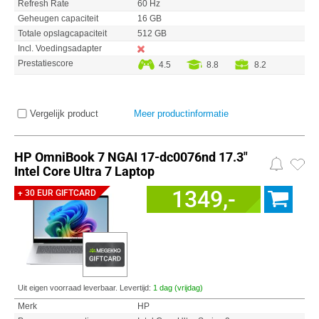
Refresh Rate
60 Hz
Geheugen capaciteit
16 GB
Totale opslagcapaciteit
512 GB
Incl. Voedingsadapter
Prestatiescore
4.5
8.8
8.2
Vergelijk product
Meer productinformatie
HP OmniBook 7 NGAI 17-dc0076nd 17.3"
Intel Core Ultra 7 Laptop
1349,-
+ 30 EUR GIFTCARD
Uit eigen voorraad leverbaar. Levertijd:
1 dag (vrijdag)
Merk
HP