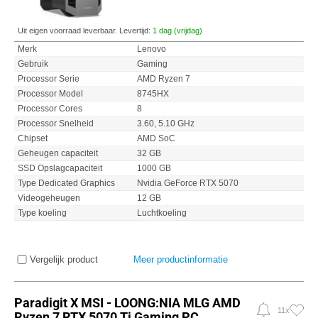
Uit eigen voorraad leverbaar. Levertijd:
1 dag (vrijdag)
Merk
Lenovo
Gebruik
Gaming
Processor Serie
AMD Ryzen 7
Processor Model
8745HX
Processor Cores
8
Processor Snelheid
3.60, 5.10 GHz
Chipset
AMD SoC
Geheugen capaciteit
32 GB
SSD Opslagcapaciteit
1000 GB
Type Dedicated Graphics
Nvidia GeForce RTX 5070
Videogeheugen
12 GB
Type koeling
Luchtkoeling
Vergelijk product
Meer productinformatie
Paradigit X MSI - LOONG:NIA MLG AMD
11x
Ryzen 7 RTX 5070 Ti Gaming PC