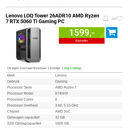
Lenovo LOQ Tower 26ADR10 AMD Ryzen
10x
7 RTX 5060 Ti Gaming PC
1599,-
Aanrader
Uit eigen voorraad leverbaar. Levertijd:
1 dag (vrijdag)
Merk
Lenovo
Gebruik
Gaming
Processor Serie
AMD Ryzen 7
Processor Model
8745HX
Processor Cores
8
Processor Snelheid
3.60, 5.10 GHz
Chipset
AMD SoC
Geheugen capaciteit
32 GB
SSD Opslagcapaciteit
1000 GB