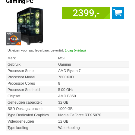
Gaming PC
2399,-
Uit eigen voorraad leverbaar. Levertijd:
1 dag (vrijdag)
Merk
MSI
Gebruik
Gaming
Processor Serie
AMD Ryzen 7
Processor Model
7800X3D
Processor Cores
8
Processor Snelheid
5.00 GHz
Chipset
AMD B850
Geheugen capaciteit
32 GB
SSD Opslagcapaciteit
1000 GB
Type Dedicated Graphics
Nvidia GeForce RTX 5070
Videogeheugen
12 GB
Type koeling
Waterkoeling