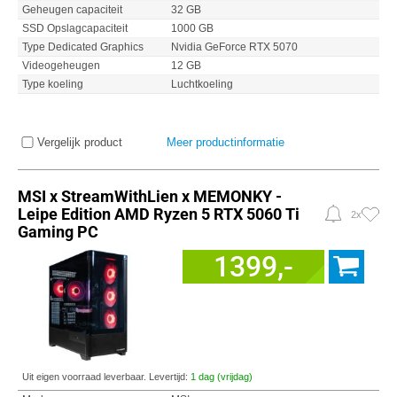
Geheugen capaciteit
32 GB
SSD Opslagcapaciteit
1000 GB
Type Dedicated Graphics
Nvidia GeForce RTX 5070
Videogeheugen
12 GB
Type koeling
Luchtkoeling
Vergelijk product
Meer productinformatie
MSI x StreamWithLien x MEMONKY -
Leipe Edition AMD Ryzen 5 RTX 5060 Ti
2x
Gaming PC
1399,-
Uit eigen voorraad leverbaar. Levertijd:
1 dag (vrijdag)