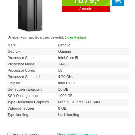
1079,-
Aanrader
Uit eigen voorraad leverbaar. Levertijd:
1 dag (vrijdag)
Merk
Lenovo
Gebruik
Gaming
Processor Serie
Intel Core i5
Processor Model
14400
Processor Cores
10
Processor Snelheid
4.70 GHz
Chipset
Intel B760
Geheugen capaciteit
16 GB
SSD Opslagcapaciteit
1000 GB
Type Dedicated Graphics
Nvidia GeForce RTX 5060
Videogeheugen
8 GB
Type koeling
Luchtkoeling
Vergelijk product
Meer productinformatie