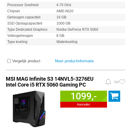
Processor Snelheid
4.70 GHz
Chipset
AMD A620
Geheugen capaciteit
16 GB
SSD Opslagcapaciteit
1000 GB
Type Dedicated Graphics
Nvidia GeForce RTX 5060
Videogeheugen
8 GB
Type koeling
Waterkoeling
Vergelijk product
Meer productinformatie
MSI MAG Infinite S3 14NVL5-3276EU
10x
Intel Core i5 RTX 5060 Gaming PC
1099,-
Aanrader