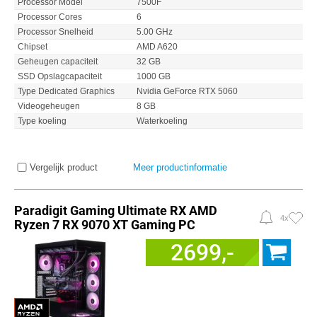
Processor Model
7500F
Processor Cores
6
Processor Snelheid
5.00 GHz
Chipset
AMD A620
Geheugen capaciteit
32 GB
SSD Opslagcapaciteit
1000 GB
Type Dedicated Graphics
Nvidia GeForce RTX 5060
Videogeheugen
8 GB
Type koeling
Waterkoeling
Vergelijk product
Meer productinformatie
Paradigit Gaming Ultimate RX AMD
4x
Ryzen 7 RX 9070 XT Gaming PC
2699,-