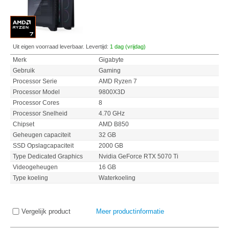
Uit eigen voorraad leverbaar. Levertijd:
1 dag (vrijdag)
Merk
Gigabyte
Gebruik
Gaming
Processor Serie
AMD Ryzen 7
Processor Model
9800X3D
Processor Cores
8
Processor Snelheid
4.70 GHz
Chipset
AMD B850
Geheugen capaciteit
32 GB
SSD Opslagcapaciteit
2000 GB
Type Dedicated Graphics
Nvidia GeForce RTX 5070 Ti
Videogeheugen
16 GB
Type koeling
Waterkoeling
Vergelijk product
Meer productinformatie