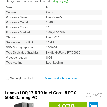
Uit eigen voorraad leverbaar. Levertijd:
1 dag (vrijdag)
Merk
MSI
Gebruik
Gaming
Processor Serie
Intel Core i5
Processor Model
13400F
Processor Cores
10
Processor Snelheid
1.80, 4.60 GHz
Chipset
Intel H610
Geheugen capaciteit
16 GB
SSD Opslagcapaciteit
1000 GB
Type Dedicated Graphics
Nvidia GeForce RTX 5060
Videogeheugen
8 GB
Type koeling
Luchtkoeling
Vergelijk product
Meer productinformatie
Lenovo LOQ 17IRR9 Intel Core i5 RTX
21x
5060 Gaming PC