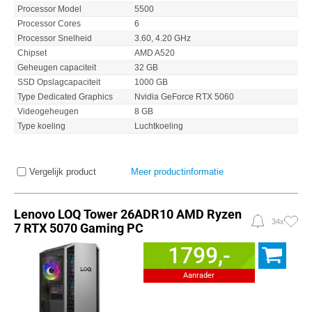
Processor Model
5500
Processor Cores
6
Processor Snelheid
3.60, 4.20 GHz
Chipset
AMD A520
Geheugen capaciteit
32 GB
SSD Opslagcapaciteit
1000 GB
Type Dedicated Graphics
Nvidia GeForce RTX 5060
Videogeheugen
8 GB
Type koeling
Luchtkoeling
Vergelijk product
Meer productinformatie
Lenovo LOQ Tower 26ADR10 AMD Ryzen
34x
7 RTX 5070 Gaming PC
1799,-
Aanrader