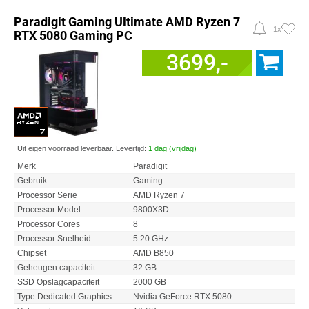
Paradigit Gaming Ultimate AMD Ryzen 7
1x
RTX 5080 Gaming PC
3699,-
Uit eigen voorraad leverbaar. Levertijd:
1 dag (vrijdag)
Merk
Paradigit
Gebruik
Gaming
Processor Serie
AMD Ryzen 7
Processor Model
9800X3D
Processor Cores
8
Processor Snelheid
5.20 GHz
Chipset
AMD B850
Geheugen capaciteit
32 GB
SSD Opslagcapaciteit
2000 GB
Type Dedicated Graphics
Nvidia GeForce RTX 5080