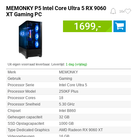
MEMONKY P5 Intel Core Ultra 5 RX 9060
16x
XT Gaming PC
1699,-
Uit eigen voorraad leverbaar. Levertijd:
1 dag (vrijdag)
Merk
MEMONKY
Gebruik
Gaming
Processor Serie
Intel Core Ultra 5
Processor Model
250KF Plus
Processor Cores
18
Processor Snelheid
5.30 GHz
Chipset
Intel B860
Geheugen capaciteit
32 GB
SSD Opslagcapaciteit
1000 GB
Type Dedicated Graphics
AMD Radeon RX 9060 XT
Videogeheugen
16 GB