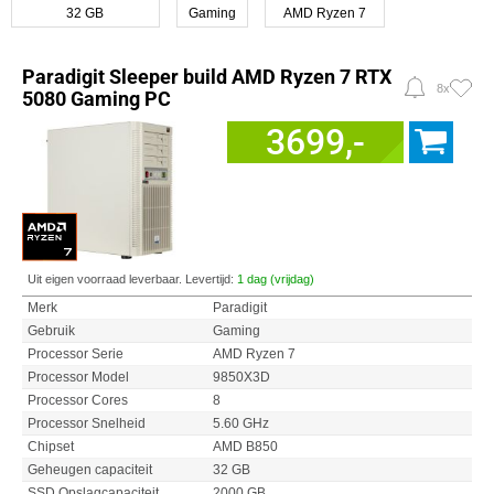
32 GB
Gaming
AMD Ryzen 7
Paradigit Sleeper build AMD Ryzen 7 RTX
8x
5080 Gaming PC
3699,-
Uit eigen voorraad leverbaar. Levertijd:
1 dag (vrijdag)
Merk
Paradigit
Gebruik
Gaming
Processor Serie
AMD Ryzen 7
Processor Model
9850X3D
Processor Cores
8
Processor Snelheid
5.60 GHz
Chipset
AMD B850
Geheugen capaciteit
32 GB
SSD Opslagcapaciteit
2000 GB