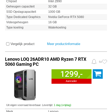
Chipset
Intel Z890
Geheugen capaciteit
32 GB
SSD Opslagcapaciteit
1000 GB
Type Dedicated Graphics
Nvidia GeForce RTX 5080
Videogeheugen
16 GB
Type koeling
Waterkoeling
Vergelijk product
Meer productinformatie
Lenovo LOQ 26ADR10 AMD Ryzen 7 RTX
6x
5060 Gaming PC
1299,-
Aanrader
Uit eigen voorraad leverbaar. Levertijd:
1 dag (vrijdag)
Merk
Lenovo