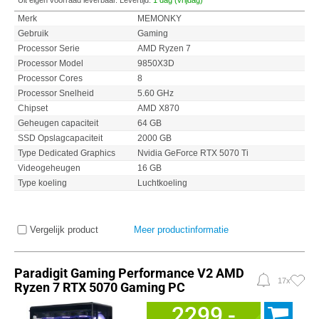
Uit eigen voorraad leverbaar. Levertijd:
1 dag (vrijdag)
Merk
MEMONKY
Gebruik
Gaming
Processor Serie
AMD Ryzen 7
Processor Model
9850X3D
Processor Cores
8
Processor Snelheid
5.60 GHz
Chipset
AMD X870
Geheugen capaciteit
64 GB
SSD Opslagcapaciteit
2000 GB
Type Dedicated Graphics
Nvidia GeForce RTX 5070 Ti
Videogeheugen
16 GB
Type koeling
Luchtkoeling
Vergelijk product
Meer productinformatie
Paradigit Gaming Performance V2 AMD
17x
Ryzen 7 RTX 5070 Gaming PC
2299,-