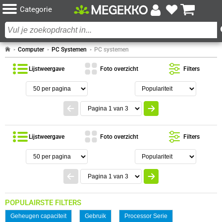
Categorie
Computer
PC Systemen
PC systemen
Lijstweergave
Foto overzicht
Filters
Lijstweergave
Foto overzicht
Filters
POPULAIRSTE FILTERS
Geheugen capaciteit
Gebruik
Processor Serie