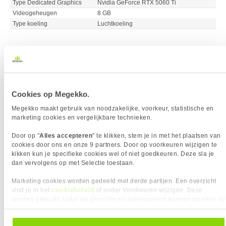
Type Dedicated Graphics
Nvidia GeForce RTX 5060 Ti
Videogeheugen
8 GB
Type koeling
Luchtkoeling
Vergelijk product
Meer productinformatie
MEMONKY P2 AMD Ryzen 5 RTX 5070
Cookies op Megekko.
40x
Gaming PC
Megekko maakt gebruik van noodzakelijke, voorkeur, statistische en
2099,-
marketing cookies en vergelijkbare technieken.
Door op "
Alles accepteren
" te klikken, stem je in met het plaatsen van
cookies door ons en onze 9 partners. Door op voorkeuren wijzigen te
kikken kun je specifieke cookies wel of niet goedkeuren. Deze sla je
dan vervolgens op met Selectie toestaan.
Uit eigen voorraad leverbaar. Levertijd:
1 dag (vrijdag)
Marketing cookies worden gedeeld met derde partijen. Een overzicht
cookiebeleid
vind je in het
of onder Voorkeuren wijzigen. Deze
Merk
MEMONKY
worden gebruikt zodat we gerichter reclamebanners kunnen inzetten op
Gebruik
Gaming
andere websites. In onze cookievoorkeuren vind je een overzicht van
Processor Serie
AMD Ryzen 5
alle cookies. Je kunt je gegeven toestemming altijd intrekken, dit doe je
Processor Model
9600X