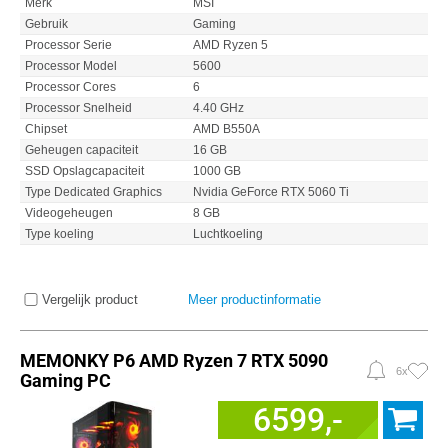
Merk
MSI
Gebruik
Gaming
Processor Serie
AMD Ryzen 5
Processor Model
5600
Processor Cores
6
Processor Snelheid
4.40 GHz
Chipset
AMD B550A
Geheugen capaciteit
16 GB
SSD Opslagcapaciteit
1000 GB
Type Dedicated Graphics
Nvidia GeForce RTX 5060 Ti
Videogeheugen
8 GB
Type koeling
Luchtkoeling
Vergelijk product
Meer productinformatie
MEMONKY P6 AMD Ryzen 7 RTX 5090
6x
Gaming PC
6599,-