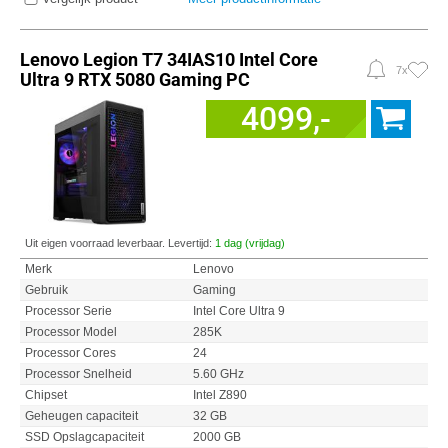
Lenovo Legion T7 34IAS10 Intel Core
7x
Ultra 9 RTX 5080 Gaming PC
4099,-
Uit eigen voorraad leverbaar. Levertijd:
1 dag (vrijdag)
Merk
Lenovo
Gebruik
Gaming
Processor Serie
Intel Core Ultra 9
Processor Model
285K
Processor Cores
24
Processor Snelheid
5.60 GHz
Chipset
Intel Z890
Geheugen capaciteit
32 GB
SSD Opslagcapaciteit
2000 GB