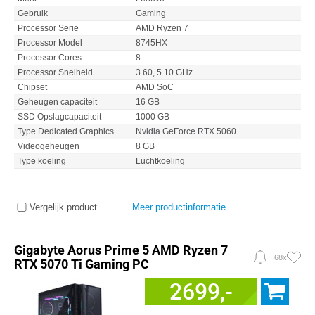
Gebruik
Gaming
Processor Serie
AMD Ryzen 7
Processor Model
8745HX
Processor Cores
8
Processor Snelheid
3.60, 5.10 GHz
Chipset
AMD SoC
Geheugen capaciteit
16 GB
SSD Opslagcapaciteit
1000 GB
Type Dedicated Graphics
Nvidia GeForce RTX 5060
Videogeheugen
8 GB
Type koeling
Luchtkoeling
Vergelijk product
Meer productinformatie
Gigabyte Aorus Prime 5 AMD Ryzen 7
68x
RTX 5070 Ti Gaming PC
2699,-