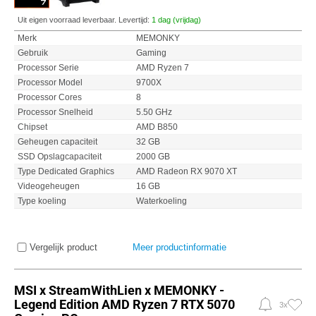
Uit eigen voorraad leverbaar. Levertijd:
1 dag (vrijdag)
Merk
MEMONKY
Gebruik
Gaming
Processor Serie
AMD Ryzen 7
Processor Model
9700X
Processor Cores
8
Processor Snelheid
5.50 GHz
Chipset
AMD B850
Geheugen capaciteit
32 GB
SSD Opslagcapaciteit
2000 GB
Type Dedicated Graphics
AMD Radeon RX 9070 XT
Videogeheugen
16 GB
Type koeling
Waterkoeling
Vergelijk product
Meer productinformatie
MSI x StreamWithLien x MEMONKY -
Legend Edition AMD Ryzen 7 RTX 5070
3x