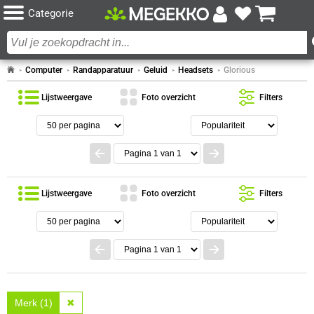
Categorie
Computer
Randapparatuur
Geluid
Headsets
Glorious
Lijstweergave
Foto overzicht
Filters
Lijstweergave
Foto overzicht
Filters
Merk (1)
✖