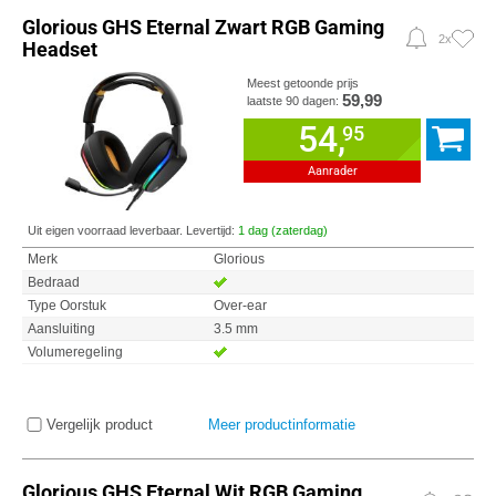
Glorious GHS Eternal Zwart RGB Gaming
2x
Headset
Meest getoonde prijs
59,99
laatste 90 dagen:
54,
95
Aanrader
Uit eigen voorraad leverbaar. Levertijd:
1 dag (zaterdag)
Merk
Glorious
Bedraad
Type Oorstuk
Over-ear
Aansluiting
3.5 mm
Volumeregeling
Vergelijk product
Meer productinformatie
Glorious GHS Eternal Wit RGB Gaming