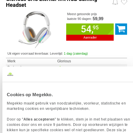
Headset
Meest getoonde prijs
59,99
laatste 90 dagen:
54,
95
Aanrader
Uit eigen voorraad leverbaar. Levertijd:
1 dag (zaterdag)
Merk
Glorious
Bedraad
Type Oorstuk
Over-ear
Aansluiting
3.5 mm
Volumeregeling
Cookies op Megekko.
Megekko maakt gebruik van noodzakelijke, voorkeur, statistische en
Vergelijk product
Meer productinformatie
marketing cookies en vergelijkbare technieken.
Door op "
Alles accepteren
" te klikken, stem je in met het plaatsen van
Glorious GHS Eternal Zwart Gaming
cookies door ons en onze 9 partners. Door op voorkeuren wijzigen te
Headset
kikken kun je specifieke cookies wel of niet goedkeuren. Deze sla je