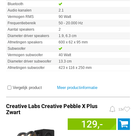
Bluetooth
Audio kanalen
2.1
Vermogen RMS
90 Watt
Frequentiebereik
50 - 20.000 Hz
Aantal speakers
2
Diameter driver speakers
1.9, 6.3 cm
Afmetingen speakers
600 x 62 x 95 mm
Subwoofer
Vermogen subwoofer
40 Watt
Diameter driver subwoofer
13.3 cm
Afmetingen subwoofer
423 x 116 x 250 mm
Vergelijk product
Meer productinformatie
Creative Labs Creative Pebble X Plus
13x
Zwart
129,-