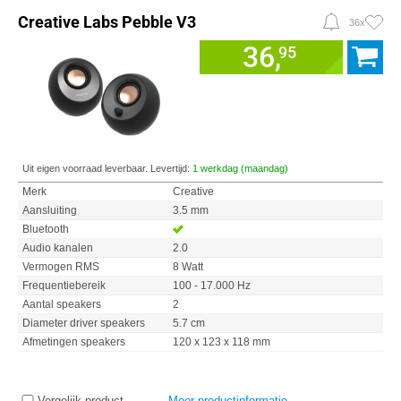
Creative Labs Pebble V3
36x
36,
95
Uit eigen voorraad leverbaar. Levertijd:
1 werkdag (maandag)
Merk
Creative
Aansluiting
3.5 mm
Bluetooth
Audio kanalen
2.0
Vermogen RMS
8 Watt
Frequentiebereik
100 - 17.000 Hz
Aantal speakers
2
Diameter driver speakers
5.7 cm
Afmetingen speakers
120 x 123 x 118 mm
Vergelijk product
Meer productinformatie