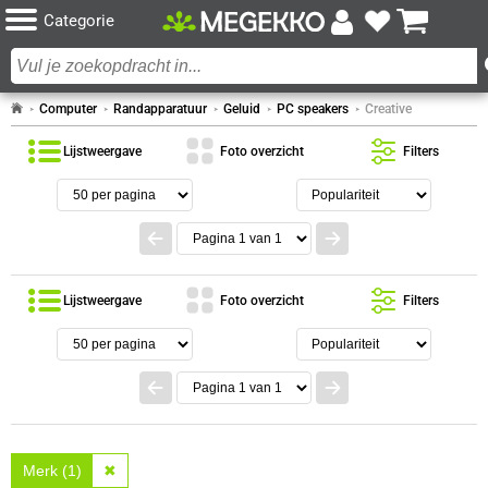
Categorie
Computer
Randapparatuur
Geluid
PC speakers
Creative
Lijstweergave
Foto overzicht
Filters
Lijstweergave
Foto overzicht
Filters
Merk (1)
✖