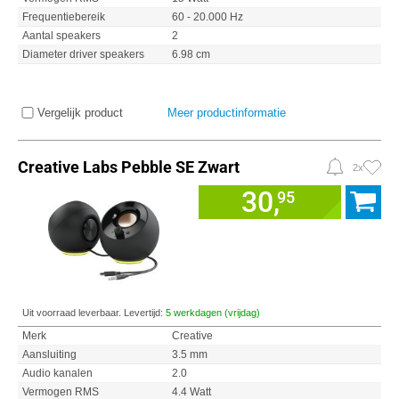
Frequentiebereik
60 - 20.000 Hz
Aantal speakers
2
Diameter driver speakers
6.98 cm
Vergelijk product
Meer productinformatie
Creative Labs Pebble SE Zwart
2x
30,
95
Uit voorraad leverbaar. Levertijd:
5 werkdagen (vrijdag)
Merk
Creative
Aansluiting
3.5 mm
Audio kanalen
2.0
Vermogen RMS
4.4 Watt