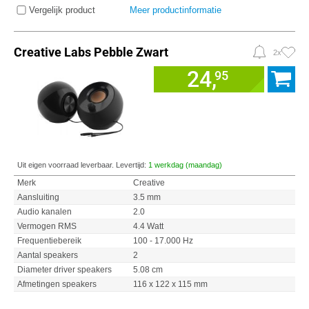
Vergelijk product
Meer productinformatie
Creative Labs Pebble Zwart
2x
24,
95
Uit eigen voorraad leverbaar. Levertijd:
1 werkdag (maandag)
Merk
Creative
Aansluiting
3.5 mm
Audio kanalen
2.0
Vermogen RMS
4.4 Watt
Frequentiebereik
100 - 17.000 Hz
Aantal speakers
2
Diameter driver speakers
5.08 cm
Afmetingen speakers
116 x 122 x 115 mm