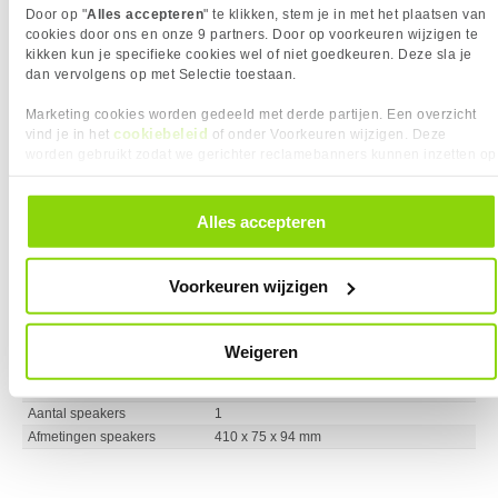
Door op "
Alles accepteren
" te klikken, stem je in met het plaatsen van
cookies door ons en onze 9 partners. Door op voorkeuren wijzigen te
kikken kun je specifieke cookies wel of niet goedkeuren. Deze sla je
Creative Labs Stage Air V2 Zwart
17x
dan vervolgens op met Selectie toestaan.
42,
95
Marketing cookies worden gedeeld met derde partijen. Een overzicht
cookiebeleid
vind je in het
of onder Voorkeuren wijzigen. Deze
worden gebruikt zodat we gerichter reclamebanners kunnen inzetten op
andere websites. In onze cookievoorkeuren vind je een overzicht van
alle cookies. Je kunt je gegeven toestemming altijd intrekken, dit doe je
door in de footer van onze website te klikken op ‘Cookievoorkeuren’
Alles accepteren
onder het kopje ‘Mijn gegevens’.
Uit voorraad leverbaar. Levertijd:
5 werkdagen (vrijdag)
Merk
Creative
Voorkeuren wijzigen
Aansluiting
3.5 mm
Bluetooth
Audio kanalen
2.0
Weigeren
Vermogen RMS
5 Watt
Frequentiebereik
80 - 20.000 Hz
Aantal speakers
1
Afmetingen speakers
410 x 75 x 94 mm