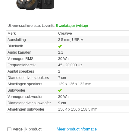
Uit voorraad leverbaar. Levertijd:
5 werkdagen (vrijdag)
Merk
Creative
Aansluiting
3.5 mm, USB-A
Bluetooth
Audio kanalen
2.1
Vermogen RMS
30 Watt
Frequentiebereik
45 - 20.000 Hz
Aantal speakers
2
Diameter driver speakers
7 cm
Afmetingen speakers
139 x 136 x 132 mm
Subwoofer
Vermogen subwoofer
30 Watt
Diameter driver subwoofer
9 cm
Afmetingen subwoofer
156,4 x 156 x 158,5 mm
Vergelijk product
Meer productinformatie