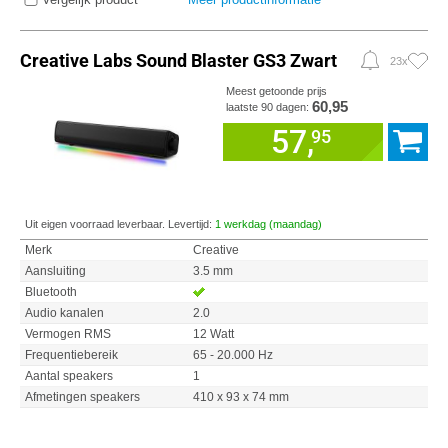
Creative Labs Sound Blaster GS3 Zwart
23x
Meest getoonde prijs
60,95
laatste 90 dagen:
57,
95
Uit eigen voorraad leverbaar. Levertijd:
1 werkdag (maandag)
Merk
Creative
Aansluiting
3.5 mm
Bluetooth
Audio kanalen
2.0
Vermogen RMS
12 Watt
Frequentiebereik
65 - 20.000 Hz
Aantal speakers
1
Afmetingen speakers
410 x 93 x 74 mm