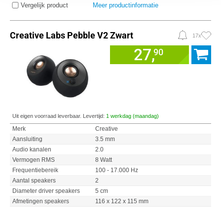
Vergelijk product
Meer productinformatie
Creative Labs Pebble V2 Zwart
17x
27,
90
Uit eigen voorraad leverbaar. Levertijd:
1 werkdag (maandag)
Merk
Creative
Aansluiting
3.5 mm
Audio kanalen
2.0
Vermogen RMS
8 Watt
Frequentiebereik
100 - 17.000 Hz
Aantal speakers
2
Diameter driver speakers
5 cm
Afmetingen speakers
116 x 122 x 115 mm