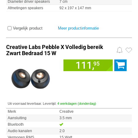
Diameter driver speakers
7 cm
Afmetingen speakers
92 x 197 x 147 mm
Vergelijk product
Meer productinformatie
Creative Labs Pebble X Volledig bereik
Zwart Bedraad 15 W
111,
95
Uit voorraad leverbaar. Levertijd:
4 werkdagen (donderdag)
Merk
Creative
Aansluiting
3.5 mm
Bluetooth
Audio kanalen
2.0
Vermogen RMS
15 Watt