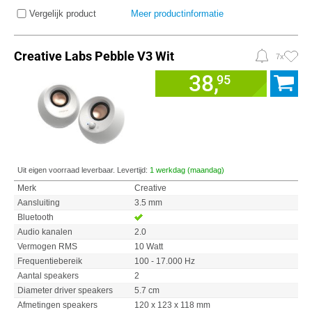
Vergelijk product
Meer productinformatie
Creative Labs Pebble V3 Wit
7x
38,
95
Uit eigen voorraad leverbaar. Levertijd:
1 werkdag (maandag)
Merk
Creative
Aansluiting
3.5 mm
Bluetooth
Audio kanalen
2.0
Vermogen RMS
10 Watt
Frequentiebereik
100 - 17.000 Hz
Aantal speakers
2
Diameter driver speakers
5.7 cm
Afmetingen speakers
120 x 123 x 118 mm