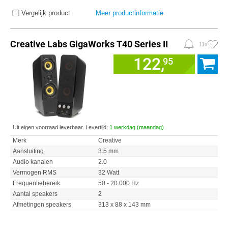
Vergelijk product
Meer productinformatie
Creative Labs GigaWorks T40 Series II
11x
122,
95
Uit eigen voorraad leverbaar. Levertijd:
1 werkdag (maandag)
Merk
Creative
Aansluiting
3.5 mm
Audio kanalen
2.0
Vermogen RMS
32 Watt
Frequentiebereik
50 - 20.000 Hz
Aantal speakers
2
Afmetingen speakers
313 x 88 x 143 mm