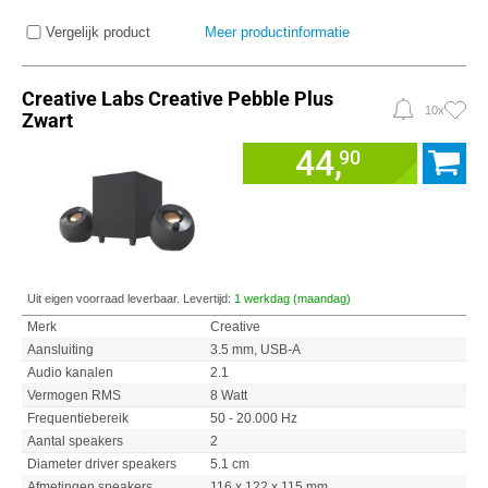
Vergelijk product
Meer productinformatie
Creative Labs Creative Pebble Plus
10x
Zwart
44,
90
Uit eigen voorraad leverbaar. Levertijd:
1 werkdag (maandag)
Merk
Creative
Aansluiting
3.5 mm, USB-A
Audio kanalen
2.1
Vermogen RMS
8 Watt
Frequentiebereik
50 - 20.000 Hz
Aantal speakers
2
Diameter driver speakers
5.1 cm
Afmetingen speakers
116 x 122 x 115 mm