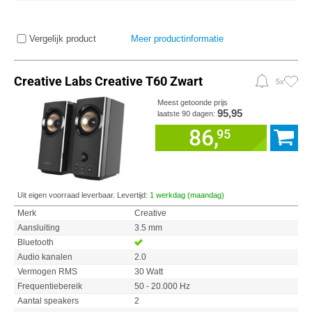
Vergelijk product
Meer productinformatie
Creative Labs Creative T60 Zwart
5x
Meest getoonde prijs
95,95
laatste 90 dagen:
86,
95
Uit eigen voorraad leverbaar. Levertijd:
1 werkdag (maandag)
Merk
Creative
Aansluiting
3.5 mm
Bluetooth
Audio kanalen
2.0
Vermogen RMS
30 Watt
Frequentiebereik
50 - 20.000 Hz
Aantal speakers
2