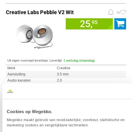
Creative Labs Pebble V2 Wit
5x
25,
95
Uit eigen voorraad leverbaar. Levertijd:
1 werkdag (maandag)
Merk
Creative
Aansluiting
3.5 mm
Audio kanalen
2.0
Vermogen RMS
4.4 Watt
Frequentiebereik
100 - 17.000 Hz
Aantal speakers
2
Diameter driver speakers
5.08 cm
Cookies op Megekko.
Afmetingen speakers
114 x 116 x 113 mm
Megekko maakt gebruik van noodzakelijke, voorkeur, statistische en
marketing cookies en vergelijkbare technieken.
Vergelijk product
Meer productinformatie