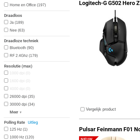
Logitech-G G502 Hero 
Home en Office
197
Draadloos
Ja
189
Nee
63
Draadloze techniek
Bluetooth
90
RF 2.4Ghz
179
Resolutie (max)
1000 dpi
0
1600 dpi
0
4000 dpi
0
26000 dpi
35
30000 dpi
34
Vergelijk product
Meer
Polling Rate
Uitleg
Pulsar Feinmann F01 No
125 Hz
1
1000 Hz
120
NIEUW