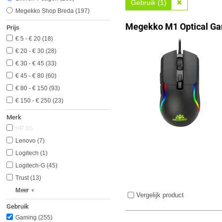
Gebruik (1)
✖
Megekko Shop Breda
197
Megekko M1 Optical Ga
Prijs
€ 5 - € 20
18
€ 20 - € 30
28
€ 30 - € 45
33
€ 45 - € 80
60
€ 80 - € 150
93
€ 150 - € 250
23
Merk
HP
0
Lenovo
7
Logitech
1
Logitech-G
45
Trust
13
Meer
Vergelijk product
Gebruik
Gaming
255