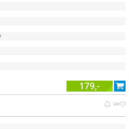
3
179,-
118x