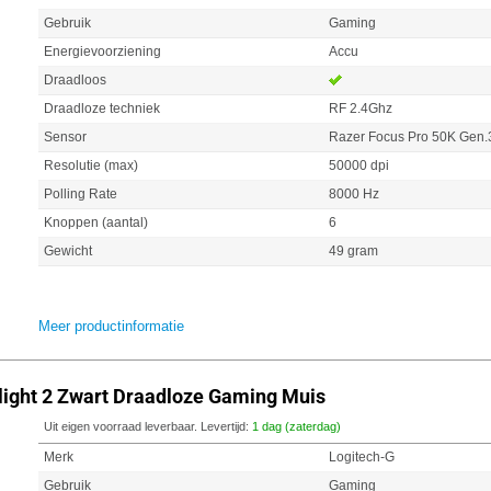
Gebruik
Gaming
Energievoorziening
Accu
Draadloos
Draadloze techniek
RF 2.4Ghz
Sensor
Razer Focus Pro 50K Gen.
Resolutie (max)
50000 dpi
Polling Rate
8000 Hz
Knoppen (aantal)
6
Gewicht
49 gram
Meer productinformatie
light 2 Zwart Draadloze Gaming Muis
Uit eigen voorraad leverbaar. Levertijd:
1 dag (zaterdag)
Merk
Logitech-G
Gebruik
Gaming