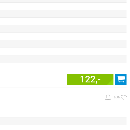
122,-
168x