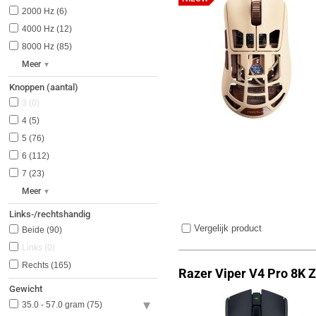
2000 Hz
6
4000 Hz
12
8000 Hz
85
Meer
Knoppen (aantal)
3
0
4
5
5
76
6
112
7
23
Meer
Links-/rechtshandig
Vergelijk product
Beide
90
Links
0
Rechts
165
Razer Viper V4 Pro 8K 
Gewicht
35.0 - 57.0 gram
75