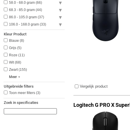
58.0 - 68.0 gram
66
68.3 - 85.0 gram
44
86.0 - 105.0 gram
37
106.0 - 168.0 gram
33
Kleur Product
Blauw
8
Grijs
5
Roze
11
Wit
68
Zwart
155
Meer
Uitgebreide filters
Vergelijk product
Toon meer filters
(3)
Zoek in specificaties
Logitech G PRO X Super