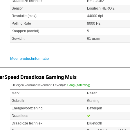
Draadloze techniek
RF 2.4Ghz
Sensor
Logitech HERO 2
Resolutie (max)
44000 dpi
Polling Rate
8000 Hz
Knoppen (aantal)
5
Gewicht
61 gram
Meer productinformatie
perSpeed Draadloze Gaming Muis
Uit eigen voorraad leverbaar. Levertijd:
1 dag (zaterdag)
Merk
Razer
Gebruik
Gaming
Energievoorziening
Batterijen
Draadloos
Draadloze techniek
Bluetooth