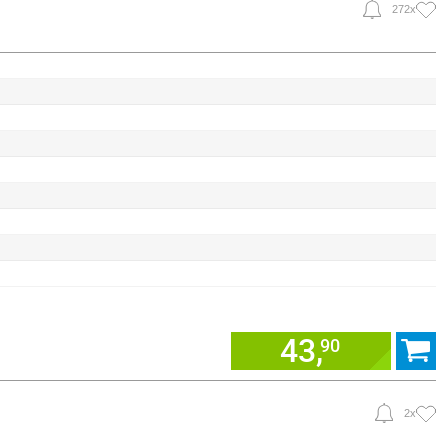
272x
43,
90
2x