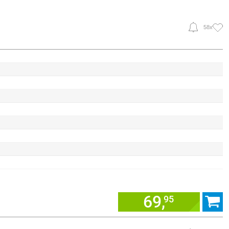
58x
69,
95