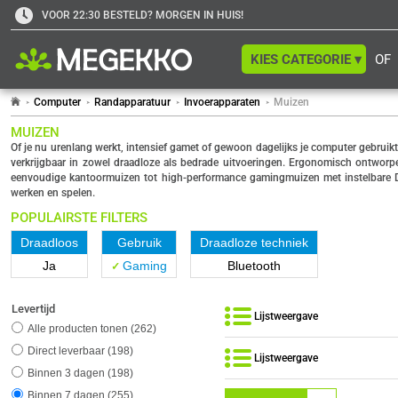
VOOR 22:30 BESTELD? MORGEN IN HUIS!
KIES CATEGORIE ▾
OF
Computer
Randapparatuur
Invoerapparaten
Muizen
MUIZEN
Of je nu urenlang werkt, intensief gamet of gewoon dagelijks je computer gebrui
verkrijgbaar in zowel draadloze als bedrade uitvoeringen. Ergonomisch ontworp
eenvoudige kantoormuizen tot high-performance gamingmuizen met instelbare DPI
werken en spelen.
POPULAIRSTE FILTERS
Draadloos
Gebruik
Draadloze techniek
Ja
Gaming
Bluetooth
Levertijd
Lijstweergave
Alle producten tonen
262
Direct leverbaar
198
Lijstweergave
Binnen 3 dagen
198
Binnen 7 dagen
255