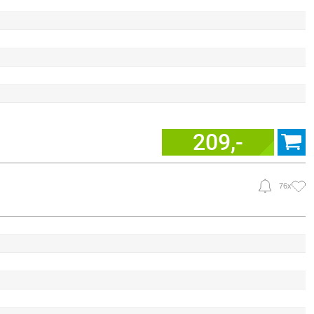
209,-
76x