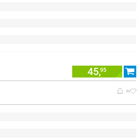
45,
95
6x