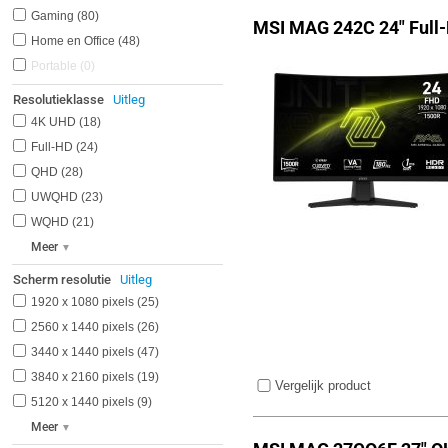
Gaming
80
MSI MAG 242C 24" Full
Home en Office
48
Portable
0
Resolutieklasse
Uitleg
4K UHD
18
Full-HD
24
QHD
28
UWQHD
23
WQHD
21
Meer
Scherm resolutie
Uitleg
1920 x 1080 pixels
25
2560 x 1440 pixels
26
3440 x 1440 pixels
47
3840 x 2160 pixels
19
Vergelijk product
5120 x 1440 pixels
9
Meer