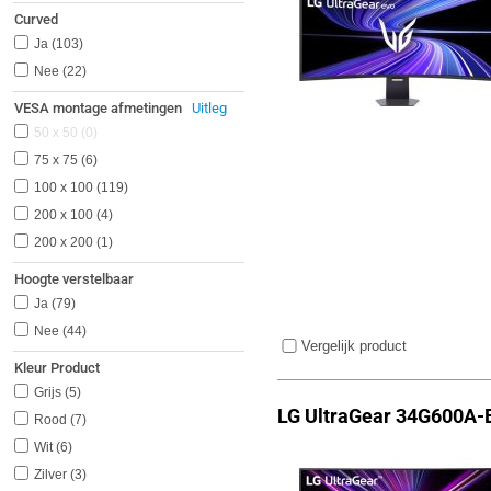
Curved
Ja
103
Nee
22
VESA montage afmetingen
Uitleg
50 x 50
0
75 x 75
6
100 x 100
119
200 x 100
4
200 x 200
1
Hoogte verstelbaar
Ja
79
Nee
44
Vergelijk product
Kleur Product
Grijs
5
LG UltraGear 34G600A-
Rood
7
Wit
6
Zilver
3