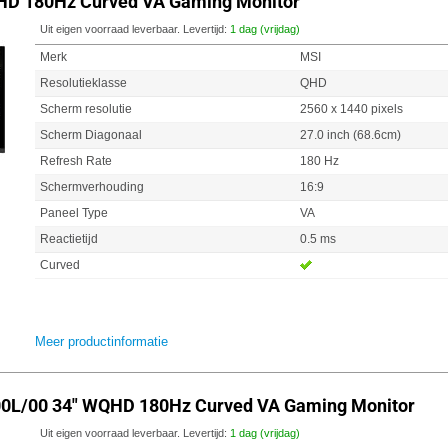
HD 180Hz Curved VA Gaming Monitor
Uit eigen voorraad leverbaar. Levertijd:
1 dag (vrijdag)
Merk
MSI
Resolutieklasse
QHD
Scherm resolutie
2560 x 1440 pixels
Scherm Diagonaal
27.0 inch (68.6cm)
Refresh Rate
180 Hz
Schermverhouding
16:9
Paneel Type
VA
Reactietijd
0.5 ms
Curved
Meer productinformatie
00L/00 34" WQHD 180Hz Curved VA Gaming Monitor
Uit eigen voorraad leverbaar. Levertijd:
1 dag (vrijdag)