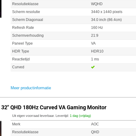
Resolutieklasse
WQHD
Scherm resolutie
3440 x 1440 pixels
Scherm Diagonaal
34.0 inch (86.4cm)
Refresh Rate
160 Hz
Schermverhouding
21:9
Paneel Type
VA
HDR Type
HDR10
Reactietijd
1 ms
Curved
Meer productinformatie
32" QHD 180Hz Curved VA Gaming Monitor
Uit eigen voorraad leverbaar. Levertijd:
1 dag (vrijdag)
Merk
AOC
Resolutieklasse
QHD