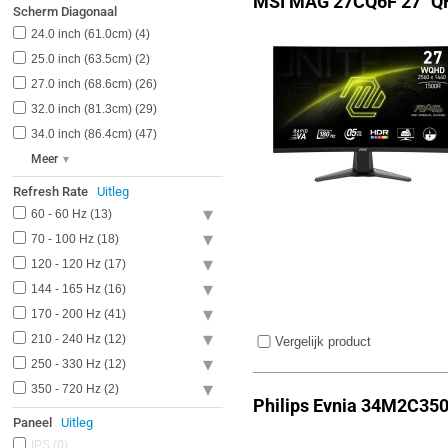
MSI MAG 27CQ6F 27" Q
Scherm Diagonaal
24.0 inch (61.0cm)
4
25.0 inch (63.5cm)
2
27.0 inch (68.6cm)
26
32.0 inch (81.3cm)
29
34.0 inch (86.4cm)
47
Meer
Refresh Rate
Uitleg
60 - 60 Hz
13
70 - 100 Hz
18
120 - 120 Hz
17
144 - 165 Hz
16
170 - 200 Hz
41
210 - 240 Hz
12
Vergelijk product
250 - 330 Hz
12
350 - 720 Hz
2
Philips Evnia 34M2C35
Paneel
Uitleg
IPS
0