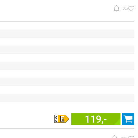
38x
119,-