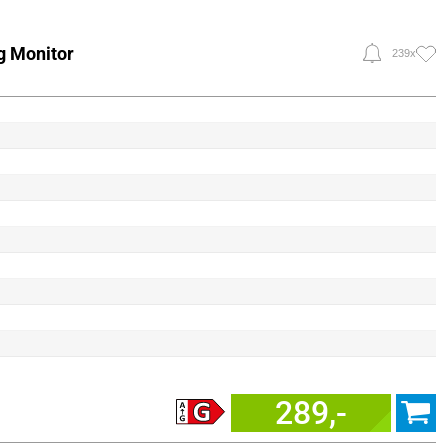
 Monitor
239x
289,-