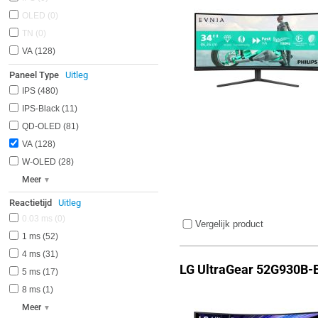
OLED
0
TN
0
VA
128
Paneel Type
Uitleg
IPS
480
IPS-Black
11
QD-OLED
81
VA
128
W-OLED
28
Meer
Reactietijd
Uitleg
0.03 ms
0
Vergelijk product
1 ms
52
4 ms
31
LG UltraGear 52G930B-
5 ms
17
8 ms
1
Meer