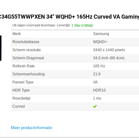
C34G55TWWPXEN 34" WQHD+ 165Hz Curved VA Gaming
Uit eigen voorraad leverbaar. Levertijd:
1 dag (vrijdag)
Merk
Samsung
Resolutieklasse
WQHD+
Scherm resolutie
3440 x 1440 pixels
Scherm Diagonaal
34.0 inch (86.4cm)
Refresh Rate
165 Hz
Schermverhouding
21:9
Paneel Type
VA
HDR Type
HDR10
Reactietijd
1 ms
Curved
Meer productinformatie