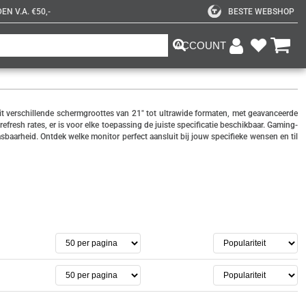
N V.A. €50,-
BESTE WEBSHOP
ACCOUNT
uit verschillende schermgroottes van 21" tot ultrawide formaten, met geavanceerde
resh rates, er is voor elke toepassing de juiste specificatie beschikbaar. Gaming-
baarheid. Ontdek welke monitor perfect aansluit bij jouw specifieke wensen en til