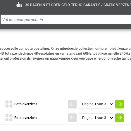
30 DAGEN NIET-GOED-GELD-TERUG-GARANTIE / GRATIS VERZENDE
e succesvolle computeropstelling. Onze uitgebreide collectie monitoren biedt keuze 
D tot razendscherpe 4K-resoluties en van standaard 60Hz tot bliksemsnelle 240Hz ref
 terwijl professionals rekenen op nauwkeurige kleurweergave en ergonomische aanpas
Foto overzicht
Foto overzicht