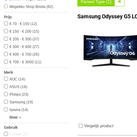
Paneel Type (1)
✖
Megekko Shop Breda
82
Samsung Odyssey G5 L
Prijs
€ 70 - € 150
12
€ 150 - € 200
15
€ 200 - € 300
37
€ 300 - € 400
27
€ 400 - € 700
26
€ 700 - € 3000
11
Merk
AOC
14
ASUS
18
Philips
23
Samsung
19
iiyama
14
Meer
Vergelijk product
Gebruik
Creator
0