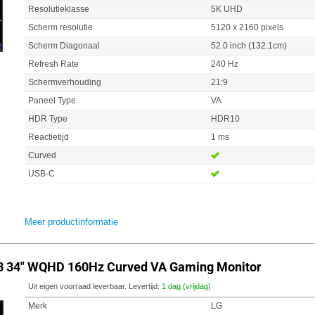
Resolutieklasse
5K UHD
Scherm resolutie
5120 x 2160 pixels
Scherm Diagonaal
52.0 inch (132.1cm)
Refresh Rate
240 Hz
Schermverhouding
21:9
Paneel Type
VA
HDR Type
HDR10
Reactietijd
1 ms
Curved
USB-C
Meer productinformatie
B 34" WQHD 160Hz Curved VA Gaming Monitor
Uit eigen voorraad leverbaar. Levertijd:
1 dag (vrijdag)
Merk
LG