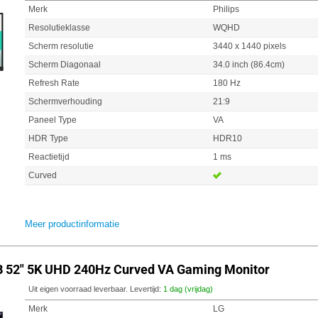
Merk
Philips
Resolutieklasse
WQHD
Scherm resolutie
3440 x 1440 pixels
Scherm Diagonaal
34.0 inch (86.4cm)
Refresh Rate
180 Hz
Schermverhouding
21:9
Paneel Type
VA
HDR Type
HDR10
Reactietijd
1 ms
Curved
Meer productinformatie
B 52" 5K UHD 240Hz Curved VA Gaming Monitor
Uit eigen voorraad leverbaar. Levertijd:
1 dag (vrijdag)
Merk
LG