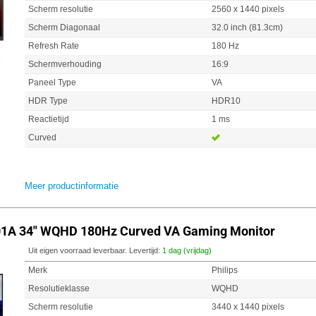
Scherm resolutie
2560 x 1440 pixels
Scherm Diagonaal
32.0 inch (81.3cm)
Refresh Rate
180 Hz
Schermverhouding
16:9
Paneel Type
VA
HDR Type
HDR10
Reactietijd
1 ms
Curved
Meer productinformatie
01A 34" WQHD 180Hz Curved VA Gaming Monitor
Uit eigen voorraad leverbaar. Levertijd:
1 dag (vrijdag)
Merk
Philips
Resolutieklasse
WQHD
Scherm resolutie
3440 x 1440 pixels