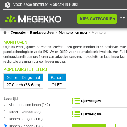
VOOR 22:30 BESTELD? MORGEN IN HUIS!
KIES CATEGORIE ▾
OF
Computer
Randapparatuur
Monitoren en meer
Monitoren
MONITOREN
Of je nu werkt, gamet of content creëert - een goede monitor is de basis van elk
paneltechnologieën zoals IPS, VA en OLED voor optimale beeldkwaliteit. Van Full H
enthousiastelingen profiteren van adaptive sync-technologieën en lage input lag,
je digitale ervaring naar een hoger niveau.
POPULAIRSTE FILTERS
Scherm Diagonaal
Paneel
27.0 inch (68.6cm)
OLED
Levertijd
Lijstweergave
Alle producten tonen
142
Direct leverbaar
83
Lijstweergave
Binnen 3 dagen
110
Binnen 7 dagen
128