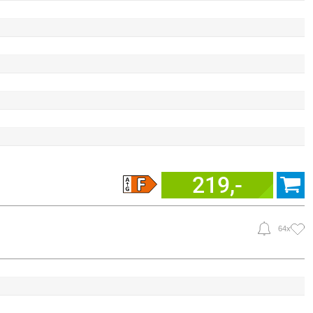
219,-
64x