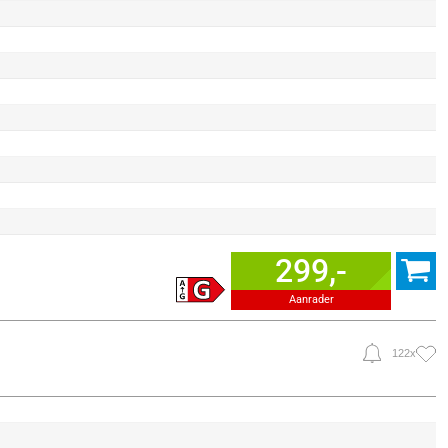
299,-
Aanrader
122x