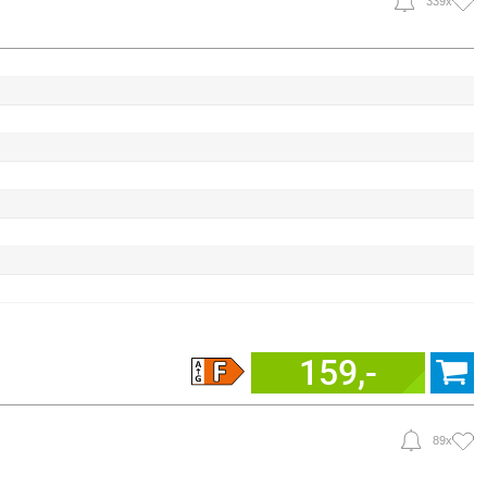
339x
159,-
89x