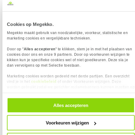
Microsoft Office 365 Family UK
Meest getoonde prijs
Cookies op Megekko.
134,95
laatste 90 dagen:
Megekko maakt gebruik van noodzakelijke, voorkeur, statistische en
119,-
marketing cookies en vergelijkbare technieken.
Door op "
Alles accepteren
" te klikken, stem je in met het plaatsen van
cookies door ons en onze 9 partners. Door op voorkeuren wijzigen te
kikken kun je specifieke cookies wel of niet goedkeuren. Deze sla je
Uit eigen voorraad leverbaar. Levertijd:
1 werkdag (maandag)
dan vervolgens op met Selectie toestaan.
Merk
Microsoft
Marketing cookies worden gedeeld met derde partijen. Een overzicht
Office versie
Microsoft Office 365 Family
cookiebeleid
vind je in het
of onder Voorkeuren wijzigen. Deze
worden gebruikt zodat we gerichter reclamebanners kunnen inzetten op
andere websites. In onze cookievoorkeuren vind je een overzicht van
Vergelijk product
Meer productinformatie
alle cookies. Je kunt je gegeven toestemming altijd intrekken, dit doe je
door in de footer van onze website te klikken op ‘Cookievoorkeuren’
Alles accepteren
onder het kopje ‘Mijn gegevens’.
Microsoft Office 365 Personal NL
Voorkeuren wijzigen
89,
NIEUW
90