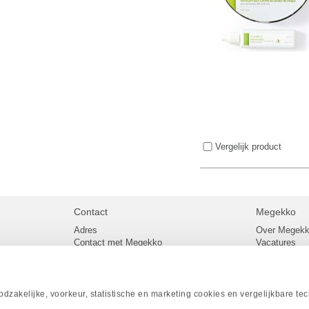
Vergelijk product
Contact
Megekko
Adres
Over Megek
Contact met Megekko
Vacatures
Veelgestelde vragen
Megekko mail
lier
Klachtenprocedure
Algemene v
Openingstijden Megekko Shop
Levertijd en
Sitemap
zakelijke, voorkeur, statistische en marketing cookies en vergelijkbare te
Onze merke