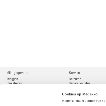
Mijn gegevens
Service
Inloggen
Retouren
Registreren
Reparatiestatus
Privacy
Servicepunt
Cookievoorkeuren
Europees Herroepingsformu
Cookies op Megekko.
Herroepingsrecht
Betaalmethoden
Megekko maakt gebruik van nood
Scrapers / Crawlers beleid