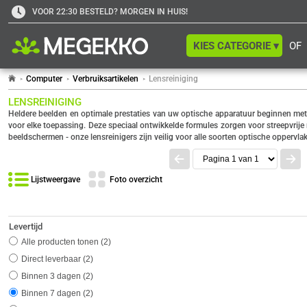
VOOR 22:30 BESTELD? MORGEN IN HUIS!
KIES CATEGORIE ▾
OF
Computer
Verbruiksartikelen
Lensreiniging
LENSREINIGING
Heldere beelden en optimale prestaties van uw optische apparatuur beginnen met 
voor elke toepassing. Deze speciaal ontwikkelde formules zorgen voor streepvrije
beeldschermen - onze lensreinigers zijn veilig voor alle soorten optische oppervl
Lijstweergave
Foto overzicht
Levertijd
Alle producten tonen
2
Direct leverbaar
2
Binnen 3 dagen
2
Binnen 7 dagen
2