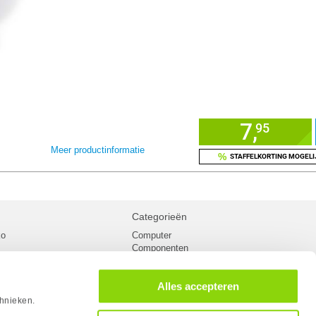
7,
95
Meer productinformatie
%
STAFFELKORTING MOGELI
Categorieën
ko
Computer
Componenten
inglist
Randapparatuur
oorwaarden
Kabels
Alles accepteren
 verzending
Netwerk
Laptops
chnieken.
n
Gaming laptops