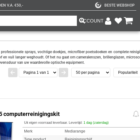
N V.A. €50,-
BESTE WEBSHOP
ACCOUNT
 professionele sprays, vochtige doekjes, microfiber poetsdoeken en complete reinig
of en vuil langer weghoudt. Of het nu gaat om cameralenszen, brillenglazen, micros
n levensduur van uw waardevolle optische equipment.
computerreinigingskit
Uit eigen voorraad leverbaar. Levertijd:
1 dag (zaterdag)
Merk
Mediarange
Type product
Reinigingsschijf