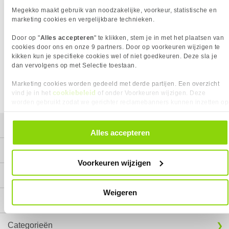
is
Megekko maakt gebruik van noodzakelijke, voorkeur, statistische en
marketing cookies en vergelijkbare technieken.
WAT NU?
Door op "
Alles accepteren
" te klikken, stem je in met het plaatsen van
Klik bovenaan op 'kies categorie' om naar een
cookies door ons en onze 9 partners. Door op voorkeuren wijzigen te
productcategorie te gaan of gebruik de zoekfunctie.
kikken kun je specifieke cookies wel of niet goedkeuren. Deze sla je
dan vervolgens op met Selectie toestaan.
Marketing cookies worden gedeeld met derde partijen. Een overzicht
cookiebeleid
vind je in het
of onder Voorkeuren wijzigen. Deze
worden gebruikt zodat we gerichter reclamebanners kunnen inzetten op
andere websites. In onze cookievoorkeuren vind je een overzicht van
alle cookies. Je kunt je gegeven toestemming altijd intrekken, dit doe je
Mijn gegevens
door in de footer van onze website te klikken op ‘Cookievoorkeuren’
Alles accepteren
onder het kopje ‘Mijn gegevens’.
Service
Voorkeuren wijzigen
Contact
Weigeren
Megekko
Categorieën