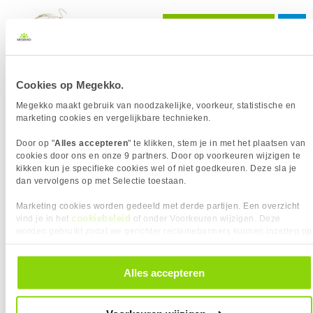
569,-
Sennheiser RS 120-W Draadloos Zwart
Cookies op Megekko.
Uit voorraad leverbaar. Levertijd:
4 dagen (vrijdag)
Megekko maakt gebruik van noodzakelijke, voorkeur, statistische en
marketing cookies en vergelijkbare technieken.
120,
95
Door op "
Alles accepteren
" te klikken, stem je in met het plaatsen van
cookies door ons en onze 9 partners. Door op voorkeuren wijzigen te
kikken kun je specifieke cookies wel of niet goedkeuren. Deze sla je
dan vervolgens op met Selectie toestaan.
Sennheiser HD 25 Plus Bedraad Zwart
Uit voorraad leverbaar. Levertijd:
3 dagen (donderdag)
Marketing cookies worden gedeeld met derde partijen. Een overzicht
cookiebeleid
vind je in het
of onder Voorkeuren wijzigen. Deze
worden gebruikt zodat we gerichter reclamebanners kunnen inzetten op
199,
95
andere websites. In onze cookievoorkeuren vind je een overzicht van
alle cookies. Je kunt je gegeven toestemming altijd intrekken, dit doe je
door in de footer van onze website te klikken op ‘Cookievoorkeuren’
Alles accepteren
onder het kopje ‘Mijn gegevens’.
Sennheiser HD 300 PROTect Bedraad Zwart
Uit voorraad leverbaar. Levertijd:
3 dagen (donderdag)