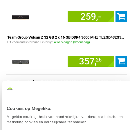
259,-
Team Group Vulcan Z 32 GB 2 x 16 GB DDR4 3600 MHz TLZGD432G3600HC18JDC01 Geheugenmodule
Uit voorraad leverbaar. Levertijd:
4 werkdagen (woensdag)
357,
26
Team Group Vulcan Z 16 GB 2 x 8 GB DDR4 3600 MHz TLZGD416G3600HC18JDC01 Geheugenmodule
Uit voorraad leverbaar. Levertijd:
4 werkdagen (woensdag)
181,
58
Cookies op Megekko.
Megekko maakt gebruik van noodzakelijke, voorkeur, statistische en
marketing cookies en vergelijkbare technieken.
Team Group VULCAN FLBD516G6000HC3001 geheugenmodule