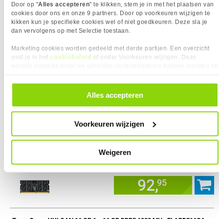
Uit voorraad leverbaar. Levertijd:
4 werkdagen (woensdag)
Door op "
Alles accepteren
" te klikken, stem je in met het plaatsen van
cookies door ons en onze 9 partners. Door op voorkeuren wijzigen te
kikken kun je specifieke cookies wel of niet goedkeuren. Deze sla je
315,
36
dan vervolgens op met Selectie toestaan.
Marketing cookies worden gedeeld met derde partijen. Een overzicht
cookiebeleid
vind je in het
of onder Voorkeuren wijzigen. Deze
worden gebruikt zodat we gerichter reclamebanners kunnen inzetten op
Team Group Elite SO-DIMM DDR4 LAPTOP MEMORY geheugenmodule 16 GB 2666 MHz
andere websites. In onze cookievoorkeuren vind je een overzicht van
Uit voorraad leverbaar. Levertijd:
5 werkdagen (donderdag)
alle cookies. Je kunt je gegeven toestemming altijd intrekken, dit doe je
door in de footer van onze website te klikken op ‘Cookievoorkeuren’
Alles accepteren
onder het kopje ‘Mijn gegevens’.
144,
95
Voorkeuren wijzigen
Team Group Memory geheugenmodule 8 GB
Weigeren
Uit voorraad leverbaar. Levertijd:
5 werkdagen (donderdag)
92,
95