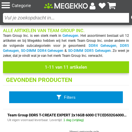
Categorie
ALLE ARTIKELEN VAN TEAM GROUP INC.
Team Group Inc. is een sterk merk in
Geheugen
. Het assortiment bestaat uit 12
artikelen en bij Megekko hebben wij het merk Team Group Inc. onder andere in
de volgende subcategorieën voor je gesorteerd:
DDR4 Geheugen
,
DDR5
Geheugen
,
SO-DIMM DDR4 Geheugen
&
SO-DIMM DDR5 Geheugen
. Zo weet je
zeker, dat je vindt wat je van het merk Team Group Inc. verwacht.
1-11 van 11 artikelen
GEVONDEN PRODUCTEN
Filters
Team Group DDR5 T-CREATE EXPERT 2x16GB 6000 CTCED532G6000HC38ADC01 geheugenmodule
Uit eigen voorraad leverbaar. Levertijd:
1 dag (vrijdag)
Meest getoonde prijs