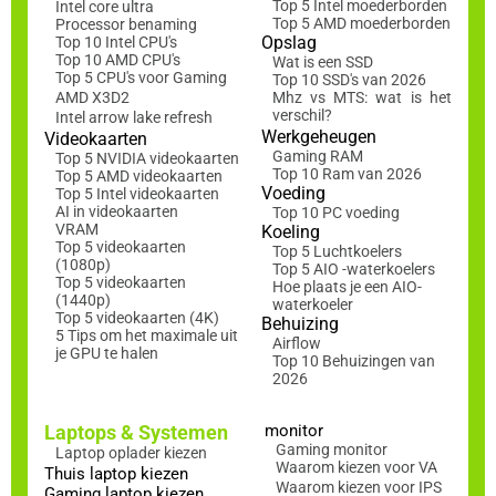
Top 5 Intel moederborden
Intel core ultra
Top 5 AMD moederborden
Processor benaming
Opslag
Top 10 Intel CPU's
Top 10 AMD CPU's
Wat is een SSD
Top 5 CPU's voor Gaming
Top 10 SSD's van 2026
AMD X3D2
Mhz vs MTS: wat is het
verschil?
Intel arrow lake refresh
Werkgeheugen
Videokaarten
Gaming RAM
Top 5 NVIDIA videokaarten
Top 10 Ram van 2026
Top 5 AMD videokaarten
Voeding
Top 5 Intel videokaarten
AI in videokaarten
Top 10 PC voeding
VRAM
Koeling
Top 5 videokaarten
Top 5 Luchtkoelers
(1080p)
Top 5 AIO -waterkoelers
Top 5 videokaarten
Hoe plaats je een AIO-
(1440p)
waterkoeler
Top 5 videokaarten (4K)
Behuizing
5 Tips om het maximale uit
Airflow
je GPU te halen
Top 10 Behuizingen van
2026
Laptops & Systemen
monitor
Gaming monitor
Laptop oplader kiezen
Waarom kiezen voor VA
Thuis laptop kiezen
Waarom kiezen voor IPS
Gaming laptop kiezen