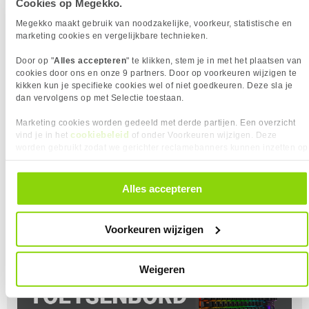
Cookies op Megekko.
Megekko maakt gebruik van noodzakelijke, voorkeur, statistische en
Moederbord
marketing cookies en vergelijkbare technieken.
Het moederbord vormt de basis van elke gaming pc en
Door op "
Alles accepteren
" te klikken, stem je in met het plaatsen van
verbindt alle componenten. Vanaf hier werken
cookies door ons en onze 9 partners. Door op voorkeuren wijzigen te
processor, werkgeheugen, videokaart, opslag en
kikken kun je specifieke cookies wel of niet goedkeuren. Deze sla je
randapparatuur samen. Het kiezen van het juiste
dan vervolgens op met Selectie toestaan.
moederbord is daarom cruciaal, omdat veel factoren
Marketing cookies worden gedeeld met derde partijen. Een overzicht
hiervan afhangen. Lees in onze blog alles over het
cookiebeleid
vind je in het
of onder Voorkeuren wijzigen. Deze
belang en de keuze van een moederbord.
worden gebruikt zodat we gerichter reclamebanners kunnen inzetten op
andere websites. In onze cookievoorkeuren vind je een overzicht van
Lees Meer
alle cookies. Je kunt je gegeven toestemming altijd intrekken, dit doe je
door in de footer van onze website te klikken op ‘Cookievoorkeuren’
Alles accepteren
| Top 5 AMD
| Top 5 Intel
onder het kopje ‘Mijn gegevens’.
moederborden |
moederborden |
Voorkeuren wijzigen
Weigeren