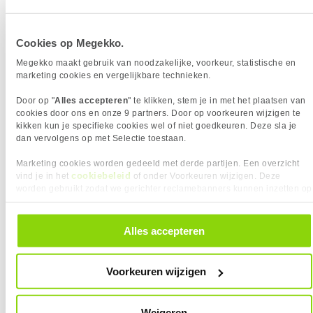
Cookies op Megekko.
Megekko maakt gebruik van noodzakelijke, voorkeur, statistische en
marketing cookies en vergelijkbare technieken.
Zware games
Door op "
Alles accepteren
" te klikken, stem je in met het plaatsen van
Voor grafisch intensieve games zoals Starfield, Elden
cookies door ons en onze 9 partners. Door op voorkeuren wijzigen te
Ring, Baldur’s Gate 3 of Cyberpunk 2077 is aanzienlijk
kikken kun je specifieke cookies wel of niet goedkeuren. Deze sla je
meer kracht nodig. Als je deze titels op hoge instellingen
dan vervolgens op met Selectie toestaan.
of in 4K wil spelen, kom je al snel uit bij videokaarten
Marketing cookies worden gedeeld met derde partijen. Een overzicht
zoals de NVIDIA RTX 5080 of RTX 5090. Met deze kaarten
cookiebeleid
vind je in het
of onder Voorkeuren wijzigen. Deze
krijg je prachtige beelden zonder dat de framerates
worden gebruikt zodat we gerichter reclamebanners kunnen inzetten op
inzakken.
andere websites. In onze cookievoorkeuren vind je een overzicht van
alle cookies. Je kunt je gegeven toestemming altijd intrekken, dit doe je
door in de footer van onze website te klikken op ‘Cookievoorkeuren’
Bekijk ons aanbod
Alles accepteren
onder het kopje ‘Mijn gegevens’.
Voorkeuren wijzigen
De verschillen tussen systemen
Bij Megekko vind je gaming PC’s in allerlei soorten, maten
Weigeren