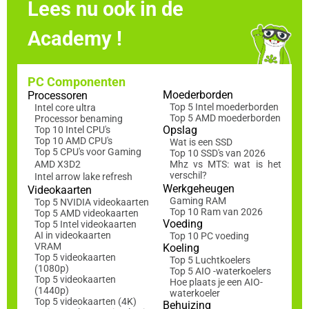
Lees nu ook in de
Academy !
PC Componenten
Moederborden
Processoren
Top 5 Intel moederborden
Intel core ultra
Top 5 AMD moederborden
Processor benaming
Opslag
Top 10 Intel CPU's
Top 10 AMD CPU's
Wat is een SSD
Top 5 CPU's voor Gaming
Top 10 SSD's van 2026
AMD X3D2
Mhz vs MTS: wat is het
verschil?
Intel arrow lake refresh
Werkgeheugen
Videokaarten
Gaming RAM
Top 5 NVIDIA videokaarten
Top 10 Ram van 2026
Top 5 AMD videokaarten
Voeding
Top 5 Intel videokaarten
AI in videokaarten
Top 10 PC voeding
VRAM
Koeling
Top 5 videokaarten
Top 5 Luchtkoelers
(1080p)
Top 5 AIO -waterkoelers
Top 5 videokaarten
Hoe plaats je een AIO-
(1440p)
waterkoeler
Top 5 videokaarten (4K)
Behuizing