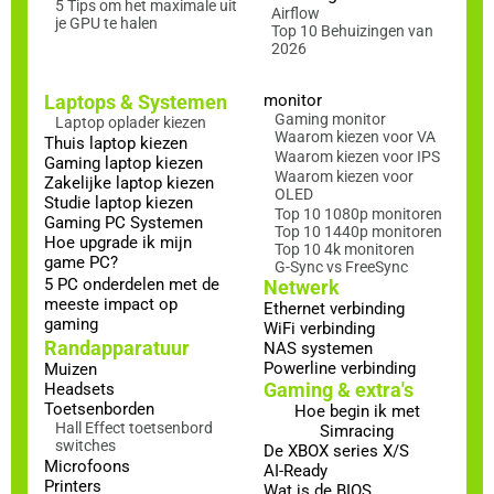
5 Tips om het maximale uit
Airflow
je GPU te halen
Top 10 Behuizingen van
2026
Laptops & Systemen
monitor
Gaming monitor
Laptop oplader kiezen
Waarom kiezen voor VA
Thuis laptop kiezen
Waarom kiezen voor IPS
Gaming laptop kiezen
Waarom kiezen voor
Zakelijke laptop kiezen
OLED
Studie laptop kiezen
Top 10 1080p monitoren
Gaming PC Systemen
Top 10 1440p monitoren
Hoe upgrade ik mijn
Top 10 4k monitoren
game PC?
G-Sync vs FreeSync
5 PC onderdelen met de
Netwerk
meeste impact op
Ethernet verbinding
gaming
WiFi verbinding
Randapparatuur
NAS systemen
Powerline verbinding
Muizen
Gaming & extra's
Headsets
Toetsenborden
Hoe begin ik met
Hall Effect toetsenbord
Simracing
switches
De XBOX series X/S
Microfoons
AI-Ready
Printers
Wat is de BIOS