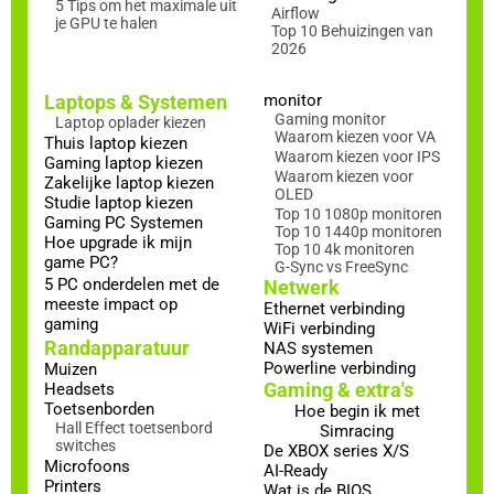
5 Tips om het maximale uit
Airflow
je GPU te halen
Top 10 Behuizingen van
2026
Laptops & Systemen
monitor
Gaming monitor
Laptop oplader kiezen
Waarom kiezen voor VA
Thuis laptop kiezen
Waarom kiezen voor IPS
Gaming laptop kiezen
Waarom kiezen voor
Zakelijke laptop kiezen
OLED
Studie laptop kiezen
Top 10 1080p monitoren
Gaming PC Systemen
Top 10 1440p monitoren
Hoe upgrade ik mijn
Top 10 4k monitoren
game PC?
G-Sync vs FreeSync
5 PC onderdelen met de
Netwerk
meeste impact op
Ethernet verbinding
gaming
WiFi verbinding
Randapparatuur
NAS systemen
Powerline verbinding
Muizen
Gaming & extra's
Headsets
Toetsenborden
Hoe begin ik met
Hall Effect toetsenbord
Simracing
switches
De XBOX series X/S
Microfoons
AI-Ready
Printers
Wat is de BIOS