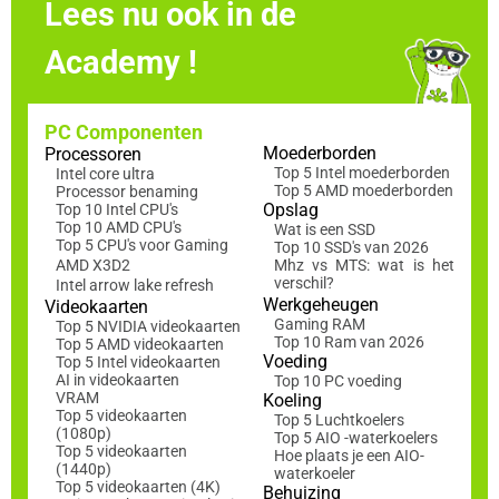
Lees nu ook in de
Academy !
PC Componenten
Moederborden
Processoren
Top 5 Intel moederborden
Intel core ultra
Top 5 AMD moederborden
Processor benaming
Opslag
Top 10 Intel CPU's
Top 10 AMD CPU's
Wat is een SSD
Top 5 CPU's voor Gaming
Top 10 SSD's van 2026
AMD X3D2
Mhz vs MTS: wat is het
verschil?
Intel arrow lake refresh
Werkgeheugen
Videokaarten
Gaming RAM
Top 5 NVIDIA videokaarten
Top 10 Ram van 2026
Top 5 AMD videokaarten
Voeding
Top 5 Intel videokaarten
AI in videokaarten
Top 10 PC voeding
VRAM
Koeling
Top 5 videokaarten
Top 5 Luchtkoelers
(1080p)
Top 5 AIO -waterkoelers
Top 5 videokaarten
Hoe plaats je een AIO-
(1440p)
waterkoeler
Top 5 videokaarten (4K)
Behuizing