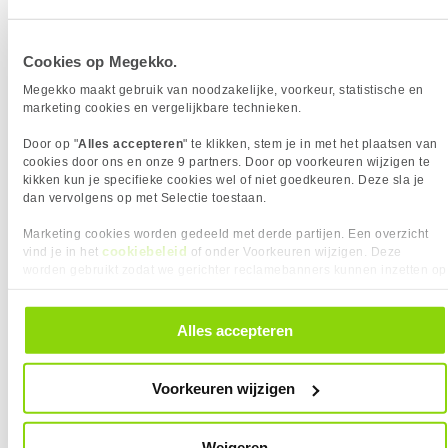
Cookies op Megekko.
Megekko maakt gebruik van noodzakelijke, voorkeur, statistische en
marketing cookies en vergelijkbare technieken.
Zware games
Door op "
Alles accepteren
" te klikken, stem je in met het plaatsen van
Voor grafisch intensieve games zoals Starfield, Elden
cookies door ons en onze 9 partners. Door op voorkeuren wijzigen te
Ring, Baldur’s Gate 3 of Cyberpunk 2077 is aanzienlijk
kikken kun je specifieke cookies wel of niet goedkeuren. Deze sla je
meer kracht nodig. Als je deze titels op hoge instellingen
dan vervolgens op met Selectie toestaan.
of in 4K wil spelen, kom je al snel uit bij videokaarten
Marketing cookies worden gedeeld met derde partijen. Een overzicht
zoals de NVIDIA RTX 5080 of RTX 5090. Met deze kaarten
cookiebeleid
vind je in het
of onder Voorkeuren wijzigen. Deze
krijg je prachtige beelden zonder dat de framerates
worden gebruikt zodat we gerichter reclamebanners kunnen inzetten op
inzakken.
andere websites. In onze cookievoorkeuren vind je een overzicht van
alle cookies. Je kunt je gegeven toestemming altijd intrekken, dit doe je
door in de footer van onze website te klikken op ‘Cookievoorkeuren’
Bekijk ons aanbod
Alles accepteren
onder het kopje ‘Mijn gegevens’.
Voorkeuren wijzigen
De verschillen tussen systemen
Bij Megekko vind je gaming PC’s in allerlei soorten, maten
Weigeren