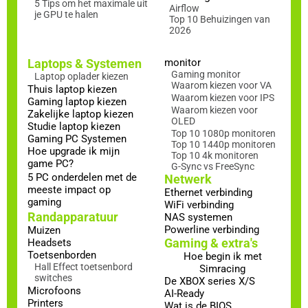
5 Tips om het maximale uit
Airflow
je GPU te halen
Top 10 Behuizingen van
2026
Laptops & Systemen
monitor
Gaming monitor
Laptop oplader kiezen
Waarom kiezen voor VA
Thuis laptop kiezen
Waarom kiezen voor IPS
Gaming laptop kiezen
Waarom kiezen voor
Zakelijke laptop kiezen
OLED
Studie laptop kiezen
Top 10 1080p monitoren
Gaming PC Systemen
Top 10 1440p monitoren
Hoe upgrade ik mijn
Top 10 4k monitoren
game PC?
G-Sync vs FreeSync
5 PC onderdelen met de
Netwerk
meeste impact op
Ethernet verbinding
gaming
WiFi verbinding
Randapparatuur
NAS systemen
Powerline verbinding
Muizen
Gaming & extra's
Headsets
Toetsenborden
Hoe begin ik met
Hall Effect toetsenbord
Simracing
switches
De XBOX series X/S
Microfoons
AI-Ready
Printers
Wat is de BIOS