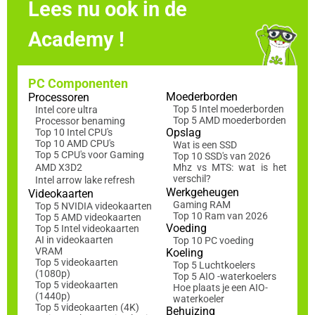
Lees nu ook in de
Academy !
PC Componenten
Moederborden
Processoren
Top 5 Intel moederborden
Intel core ultra
Top 5 AMD moederborden
Processor benaming
Opslag
Top 10 Intel CPU's
Top 10 AMD CPU's
Wat is een SSD
Top 5 CPU's voor Gaming
Top 10 SSD's van 2026
AMD X3D2
Mhz vs MTS: wat is het
verschil?
Intel arrow lake refresh
Werkgeheugen
Videokaarten
Gaming RAM
Top 5 NVIDIA videokaarten
Top 10 Ram van 2026
Top 5 AMD videokaarten
Voeding
Top 5 Intel videokaarten
AI in videokaarten
Top 10 PC voeding
VRAM
Koeling
Top 5 videokaarten
Top 5 Luchtkoelers
(1080p)
Top 5 AIO -waterkoelers
Top 5 videokaarten
Hoe plaats je een AIO-
(1440p)
waterkoeler
Top 5 videokaarten (4K)
Behuizing