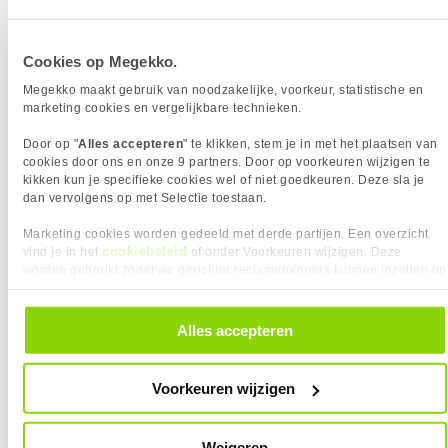
Cookies op Megekko.
Megekko maakt gebruik van noodzakelijke, voorkeur, statistische en
marketing cookies en vergelijkbare technieken.
Zware games
Door op "
Alles accepteren
" te klikken, stem je in met het plaatsen van
Voor grafisch intensieve games zoals Starfield, Elden
cookies door ons en onze 9 partners. Door op voorkeuren wijzigen te
Ring, Baldur’s Gate 3 of Cyberpunk 2077 is aanzienlijk
kikken kun je specifieke cookies wel of niet goedkeuren. Deze sla je
meer kracht nodig. Als je deze titels op hoge instellingen
dan vervolgens op met Selectie toestaan.
of in 4K wil spelen, kom je al snel uit bij videokaarten
Marketing cookies worden gedeeld met derde partijen. Een overzicht
zoals de NVIDIA RTX 5080 of RTX 5090. Met deze kaarten
cookiebeleid
vind je in het
of onder Voorkeuren wijzigen. Deze
krijg je prachtige beelden zonder dat de framerates
worden gebruikt zodat we gerichter reclamebanners kunnen inzetten op
inzakken.
andere websites. In onze cookievoorkeuren vind je een overzicht van
alle cookies. Je kunt je gegeven toestemming altijd intrekken, dit doe je
door in de footer van onze website te klikken op ‘Cookievoorkeuren’
Bekijk ons aanbod
Alles accepteren
onder het kopje ‘Mijn gegevens’.
Voorkeuren wijzigen
De verschillen tussen systemen
Bij Megekko vind je gaming PC’s in allerlei soorten, maten
Weigeren