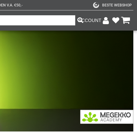
N V.A. €50,-
BESTE WEBSHOP
ACCOUNT