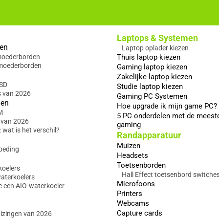
Laptops & Systemen
en
Laptop oplader kiezen
 moederborden
Thuis laptop kiezen
moederborden
Gaming laptop kiezen
Zakelijke laptop kiezen
SSD
Studie laptop kiezen
s van 2026
Gaming PC Systemen
gen
Hoe upgrade ik mijn game PC?
M
5 PC onderdelen met de meest
 van 2026
gaming
wat is het verschil?
Randapparatuur
Muizen
oeding
Headsets
Toetsenborden
koelers
Hall Effect toetsenbord switche
waterkoelers
Microfoons
e een AIO-waterkoeler
Printers
Webcams
Capture cards
izingen van 2026