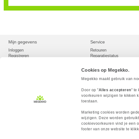
Mijn gegevens
Service
Inloggen
Retouren
Registreren
Reparatiestatus
Privacy
Servicepunt
Cookievoorkeuren
Europees Herroepingsformu
Cookies op Megekko.
Herroepingsrecht
Betaalmethoden
Megekko maakt gebruik van nood
Scrapers / Crawlers beleid
Megekko builds
Door op "
Alles accepteren
" te
Toegankelijkheid
voorkeuren wijzigen te kikken k
toestaan.
Marketing cookies worden gedee
wijzigen. Deze worden gebruikt
cookievoorkeuren vind je een ov
MEGEKKO.NL © 2026
footer van onze website te kli
Alle prijzen zijn inclusief BTW