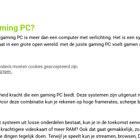
aming PC?
en gaming PC is meer dan een computer met verlichting. Het is een
opgaat in een grote open wereld: met de juiste gaming PC voelt gam
ideo's moeten cookies geaccepteerd zijn.
jzigen.
heid kracht die een gaming PC biedt. Deze systemen zijn uitgerust 
oor deze combinatie kun je rekenen op hoge framerates, scherpe be
t systeem uit losse onderdelen bestaat, kun je in de toekomst eenv
n krachtigere videokaart of meer RAM? Ook dat gaat gemakkelijk, z
ingen tegelijk doen. Terwijl je speelt kun je streamen, browsen, 