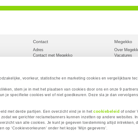
Contact
Megekko
Adres
Over Megek
Contact met Megekko
Vacatures
Veelgestelde vragen
Megekko mail
lier
Klachtenprocedure
Algemene v
Openingstijden Megekko Shop
Levertijd en
Sitemap
zakelijke, voorkeur, statistische en marketing cookies en vergelijkbare te
Onze merke
Acties
 klikken, stem je in met het plaatsen van cookies door ons en onze 9 partner
Megekko A
un je specifieke cookies wel of niet goedkeuren. Deze sla je dan vervolgens
Megekko Spo
Megekko Yo
Megekko Fo
cookiebeleid
ld met derde partijen. Een overzicht vind je in het
of onder 
Megekko Go
 zodat we gerichter reclamebanners kunnen inzetten op andere websites. I
erzicht van alle cookies. Je kunt je gegeven toestemming altijd intrekken, d
kken op ‘Cookievoorkeuren’ onder het kopje ‘Mijn gegevens’.