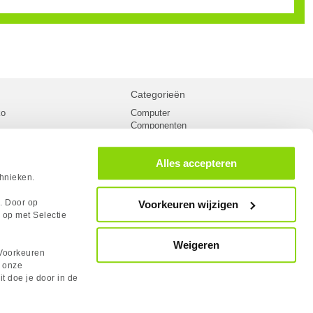
Categorieën
ko
Computer
Componenten
inglist
Randapparatuur
oorwaarden
Kabels
Alles accepteren
 verzending
Netwerk
Laptops
chnieken.
n
Gaming laptops
PC Systemen
s. Door op
Voorkeuren wijzigen
cademy
Monitoren
 op met Selectie
tlights
Megekko fanshop
utube
Weigeren
rum
Voorkeuren
lden Case Badge
n onze
it doe je door in de