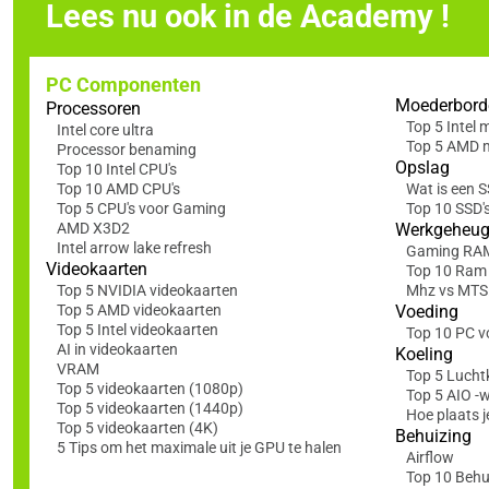
Lees nu ook in de Academy !
PC Componenten
Moederbord
Processoren
Top 5 Intel
Intel core ultra
Top 5 AMD 
Processor benaming
Opslag
Top 10 Intel CPU's
Top 10 AMD CPU's
Wat is een 
Top 5 CPU's voor Gaming
Top 10 SSD'
AMD X3D2
Werkgeheu
Intel arrow lake refresh
Gaming RA
Videokaarten
Top 10 Ram
Top 5 NVIDIA videokaarten
Mhz vs MTS: 
Top 5 AMD videokaarten
Voeding
Top 5 Intel videokaarten
Top 10 PC v
AI in videokaarten
Koeling
VRAM
Top 5 Lucht
Top 5 videokaarten (1080p)
Top 5 AIO -
Top 5 videokaarten (1440p)
Hoe plaats j
Top 5 videokaarten (4K)
Behuizing
5 Tips om het maximale uit je GPU te halen
Airflow
Top 10 Behu