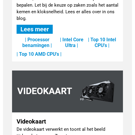
bepalen. Let bij de keuze op zaken zoals het aantal
kernen en kloksnelheid. Lees er alles over in ons
blog.
Lees meer
| Processor
| Intel Core
| Top 10 Intel
benamingen |
Ultra |
CPU's |
| Top 10 AMD CPU's |
Videokaart
De videokaart verwerkt en toont al het beeld