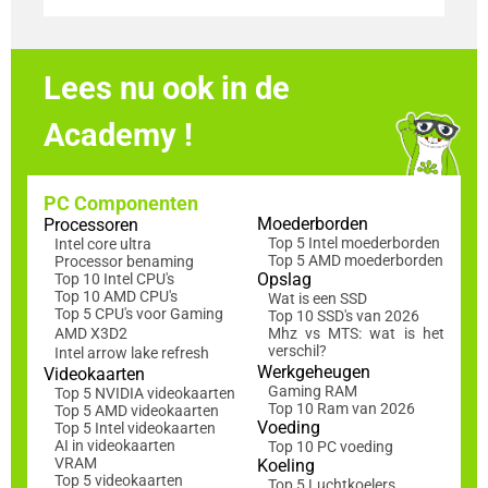
Lees nu ook in de
Academy !
PC Componenten
Moederborden
Processoren
Top 5 Intel moederborden
Intel core ultra
Top 5 AMD moederborden
Processor benaming
Opslag
Top 10 Intel CPU's
Top 10 AMD CPU's
Wat is een SSD
Top 5 CPU's voor Gaming
Top 10 SSD's van 2026
AMD X3D2
Mhz vs MTS: wat is het
verschil?
Intel arrow lake refresh
Werkgeheugen
Videokaarten
Gaming RAM
Top 5 NVIDIA videokaarten
Top 10 Ram van 2026
Top 5 AMD videokaarten
Voeding
Top 5 Intel videokaarten
AI in videokaarten
Top 10 PC voeding
VRAM
Koeling
Top 5 videokaarten
Top 5 Luchtkoelers