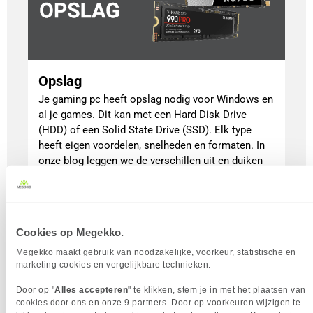
Opslag
Je gaming pc heeft opslag nodig voor Windows en
al je games. Dit kan met een Hard Disk Drive
(HDD) of een Solid State Drive (SSD). Elk type
heeft eigen voordelen, snelheden en formaten. In
onze blog leggen we de verschillen uit en duiken
we dieper in hoe HDD’s, SSD’s en M.2 SSD’s
werken, zodat je de juiste keuze maakt.
Lees meer
Cookies op Megekko.
| alles over SSD's |
| Top 10 SSD's |
Megekko maakt gebruik van noodzakelijke, voorkeur, statistische en
marketing cookies en vergelijkbare technieken.
Door op "
Alles accepteren
" te klikken, stem je in met het plaatsen van
cookies door ons en onze 9 partners. Door op voorkeuren wijzigen te