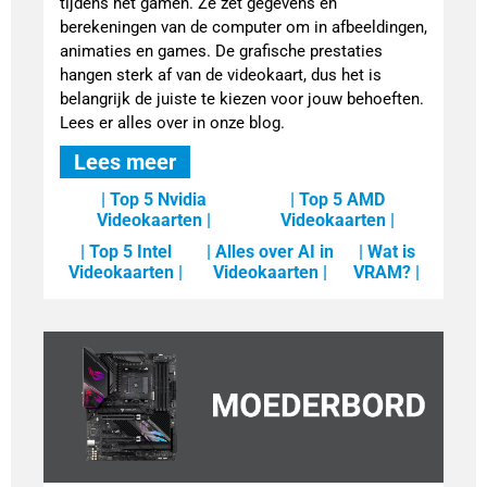
tijdens het gamen. Ze zet gegevens en
berekeningen van de computer om in afbeeldingen,
animaties en games. De grafische prestaties
hangen sterk af van de videokaart, dus het is
belangrijk de juiste te kiezen voor jouw behoeften.
Lees er alles over in onze blog.
Lees meer
| Top 5 Nvidia
| Top 5 AMD
Videokaarten |
Videokaarten |
| Top 5 Intel
| Alles over AI in
| Wat is
Videokaarten |
Videokaarten |
VRAM? |