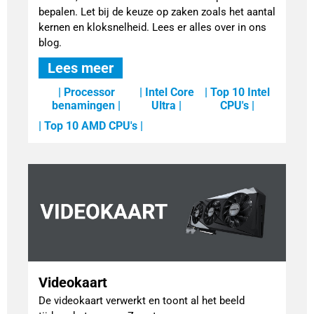
bepalen. Let bij de keuze op zaken zoals het aantal
kernen en kloksnelheid. Lees er alles over in ons
blog.
Lees meer
| Processor
| Intel Core
| Top 10 Intel
benamingen |
Ultra |
CPU's |
| Top 10 AMD CPU's |
Videokaart
De videokaart verwerkt en toont al het beeld