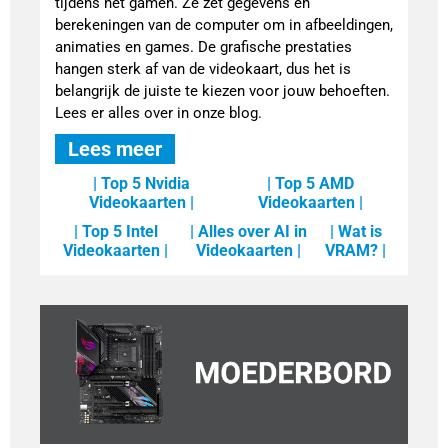
tijdens het gamen. Ze zet gegevens en
berekeningen van de computer om in afbeeldingen,
animaties en games. De grafische prestaties
hangen sterk af van de videokaart, dus het is
belangrijk de juiste te kiezen voor jouw behoeften.
Lees er alles over in onze blog.
Lees meer
| Top 5 Nvidia
| Top 5 AMD
Videokaarten |
Videokaarten |
| Top 5 Intel
| Alles over AI in
| Wat is
Videokaarten |
Videokaarten |
VRAM? |