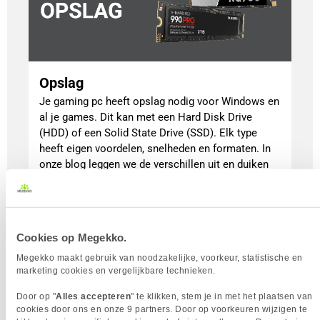
Opslag
Je gaming pc heeft opslag nodig voor Windows en
al je games. Dit kan met een Hard Disk Drive
(HDD) of een Solid State Drive (SSD). Elk type
heeft eigen voordelen, snelheden en formaten. In
onze blog leggen we de verschillen uit en duiken
we dieper in hoe HDD’s, SSD’s en M.2 SSD’s
werken, zodat je de juiste keuze maakt.
Lees meer
Cookies op Megekko.
| alles over SSD's |
| Top 10 SSD's |
Megekko maakt gebruik van noodzakelijke, voorkeur, statistische en
marketing cookies en vergelijkbare technieken.
Door op "
Alles accepteren
" te klikken, stem je in met het plaatsen van
cookies door ons en onze 9 partners. Door op voorkeuren wijzigen te