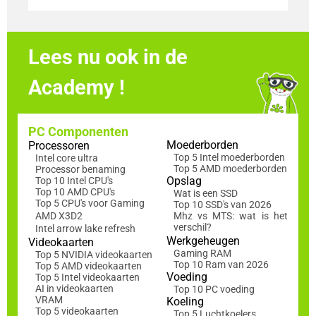
Lees nu ook in de
Academy !
PC Componenten
Moederborden
Processoren
Top 5 Intel moederborden
Intel core ultra
Top 5 AMD moederborden
Processor benaming
Opslag
Top 10 Intel CPU's
Top 10 AMD CPU's
Wat is een SSD
Top 5 CPU's voor Gaming
Top 10 SSD's van 2026
AMD X3D2
Mhz vs MTS: wat is het
verschil?
Intel arrow lake refresh
Werkgeheugen
Videokaarten
Gaming RAM
Top 5 NVIDIA videokaarten
Top 10 Ram van 2026
Top 5 AMD videokaarten
Voeding
Top 5 Intel videokaarten
AI in videokaarten
Top 10 PC voeding
VRAM
Koeling
Top 5 videokaarten
Top 5 Luchtkoelers