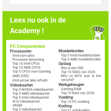
Lees nu ook in de
Academy !
PC Componenten
Moederborden
Processoren
Top 5 Intel moederborden
Intel core ultra
Top 5 AMD moederborden
Processor benaming
Opslag
Top 10 Intel CPU's
Top 10 AMD CPU's
Wat is een SSD
Top 5 CPU's voor Gaming
Top 10 SSD's van 2026
AMD X3D2
Mhz vs MTS: wat is het
verschil?
Intel arrow lake refresh
Werkgeheugen
Videokaarten
Gaming RAM
Top 5 NVIDIA videokaarten
Top 10 Ram van 2026
Top 5 AMD videokaarten
Voeding
Top 5 Intel videokaarten
AI in videokaarten
Top 10 PC voeding
VRAM
Koeling
Top 5 videokaarten
Top 5 Luchtkoelers