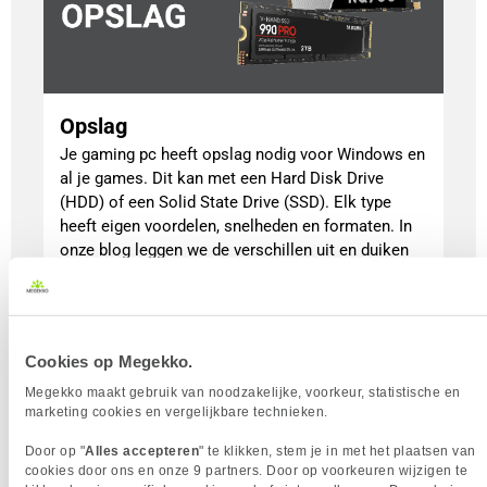
Opslag
Je gaming pc heeft opslag nodig voor Windows en
al je games. Dit kan met een Hard Disk Drive
(HDD) of een Solid State Drive (SSD). Elk type
heeft eigen voordelen, snelheden en formaten. In
onze blog leggen we de verschillen uit en duiken
we dieper in hoe HDD’s, SSD’s en M.2 SSD’s
werken, zodat je de juiste keuze maakt.
Lees meer
Cookies op Megekko.
| alles over SSD's |
| Top 10 SSD's |
Megekko maakt gebruik van noodzakelijke, voorkeur, statistische en
marketing cookies en vergelijkbare technieken.
Door op "
Alles accepteren
" te klikken, stem je in met het plaatsen van
cookies door ons en onze 9 partners. Door op voorkeuren wijzigen te