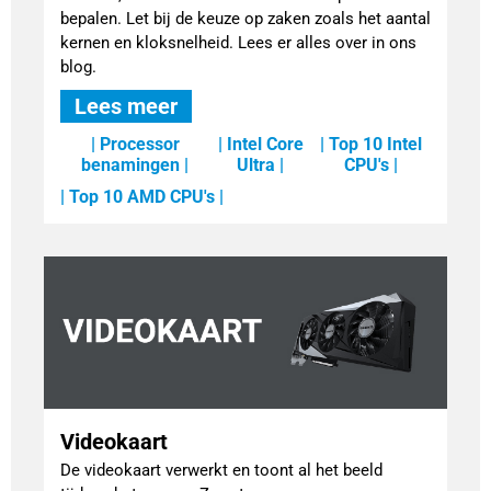
bepalen. Let bij de keuze op zaken zoals het aantal
kernen en kloksnelheid. Lees er alles over in ons
blog.
Lees meer
| Processor
| Intel Core
| Top 10 Intel
benamingen |
Ultra |
CPU's |
| Top 10 AMD CPU's |
Videokaart
De videokaart verwerkt en toont al het beeld