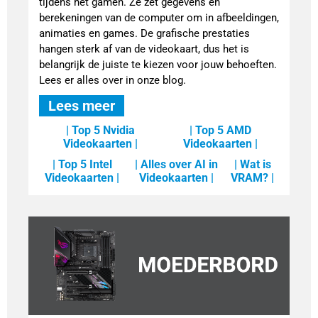
tijdens het gamen. Ze zet gegevens en
berekeningen van de computer om in afbeeldingen,
animaties en games. De grafische prestaties
hangen sterk af van de videokaart, dus het is
belangrijk de juiste te kiezen voor jouw behoeften.
Lees er alles over in onze blog.
Lees meer
| Top 5 Nvidia
| Top 5 AMD
Videokaarten |
Videokaarten |
| Top 5 Intel
| Alles over AI in
| Wat is
Videokaarten |
Videokaarten |
VRAM? |