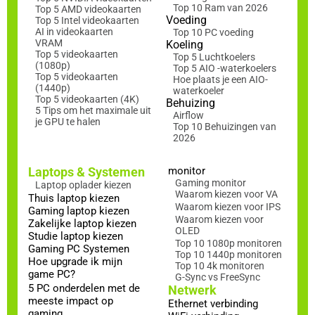
Top 10 Ram van 2026
Top 5 AMD videokaarten
Voeding
Top 5 Intel videokaarten
AI in videokaarten
Top 10 PC voeding
VRAM
Koeling
Top 5 videokaarten
Top 5 Luchtkoelers
(1080p)
Top 5 AIO -waterkoelers
Top 5 videokaarten
Hoe plaats je een AIO-
(1440p)
waterkoeler
Top 5 videokaarten (4K)
Behuizing
5 Tips om het maximale uit
Airflow
je GPU te halen
Top 10 Behuizingen van
2026
Laptops & Systemen
monitor
Gaming monitor
Laptop oplader kiezen
Waarom kiezen voor VA
Thuis laptop kiezen
Waarom kiezen voor IPS
Gaming laptop kiezen
Waarom kiezen voor
Zakelijke laptop kiezen
OLED
Studie laptop kiezen
Top 10 1080p monitoren
Gaming PC Systemen
Top 10 1440p monitoren
Hoe upgrade ik mijn
Top 10 4k monitoren
game PC?
G-Sync vs FreeSync
5 PC onderdelen met de
Netwerk
meeste impact op
Ethernet verbinding
gaming