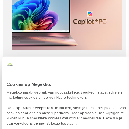
Nog betere prestaties
Met de ingebouwde AI kun je het verbruik van al je
verschillende componenten monitoren. De AI monitort
bijvoorbeeld het gebruik van je processor, je videokaart,
Cookies op Megekko.
je beeldscherm, maar ook van je NPU en andere
Megekko maakt gebruik van noodzakelijke, voorkeur, statistische en
componenten. Per programma kijkt de AI waar de focus
marketing cookies en vergelijkbare technieken.
ligt. Als je bijvoorbeeld een CPU-intensief programma
Door op "
Alles accepteren
" te klikken, stem je in met het plaatsen van
gebruikt, zal de AI meer stroom naar de processor sturen
cookies door ons en onze 9 partners. Door op voorkeuren wijzigen te
en minder naar de videokaart. Hierdoor zal jouw laptop
kikken kun je specifieke cookies wel of niet goedkeuren. Deze sla je
een stuk sneller werken, laden apps sneller en kan je
dan vervolgens op met Selectie toestaan.
laptop nog sneller opstarten.