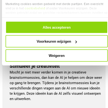
Marketing cookies worden gedeeld met derde partijen. Een overzicht
cookiebeleid
vind je in het
of onder Voorkeuren wijzigen. Deze
worden gebruikt zodat we gerichter reclamebanners kunnen inzetten op
andere websites. In onze cookievoorkeuren vind je een overzicht van
alle cookies. Je kunt je gegeven toestemming altijd intrekken, dit doe je
door in de footer van onze website te klikken op ‘Cookievoorkeuren’
Alles accepteren
onder het kopje ‘Mijn gegevens’.
Voorkeuren wijzigen
Weigeren
Stimuleer je creativiteit
Mocht je niet meer verder komen in je creatieve
brainstormsessies, dan kan de AI je helpen om deze weer
op gang te brengen. Tijdens je brainstormsessies kun je
verschillende dingen vragen aan de AI om nieuwe ideeën
te krijgen. Deze ideeën kan de AI zelfs visueel ontwerpen
en uitwerken.