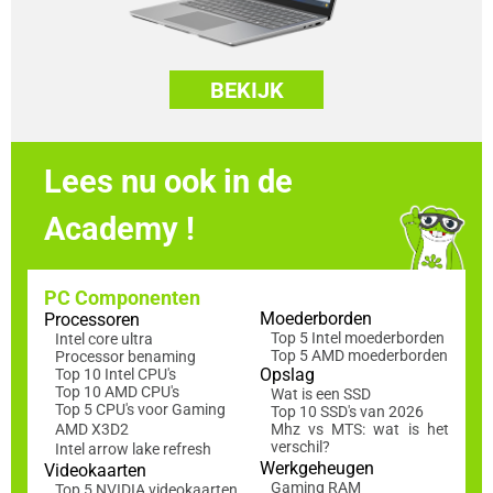
BEKIJK
Lees nu ook in de
Academy !
PC Componenten
Moederborden
Processoren
Top 5 Intel moederborden
Intel core ultra
Top 5 AMD moederborden
Processor benaming
Opslag
Top 10 Intel CPU's
Top 10 AMD CPU's
Wat is een SSD
Top 5 CPU's voor Gaming
Top 10 SSD's van 2026
AMD X3D2
Mhz vs MTS: wat is het
verschil?
Intel arrow lake refresh
Werkgeheugen
Videokaarten
Gaming RAM
Top 5 NVIDIA videokaarten