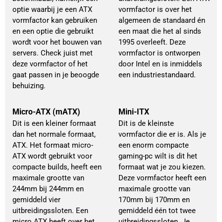
optie waarbij je een ATX
vormfactor is over het
vormfactor kan gebruiken
algemeen de standaard én
en een optie die gebruikt
een maat die het al sinds
wordt voor het bouwen van
1995 overleeft. Deze
servers. Check juist met
vormfactor is ontworpen
deze vormfactor of het
door Intel en is inmiddels
gaat passen in je beoogde
een industriestandaard.
behuizing.
Micro-ATX (mATX)
Mini-ITX
Dit is een kleiner formaat
Dit is de kleinste
dan het normale formaat,
vormfactor die er is. Als je
ATX. Het formaat micro-
een enorm compacte
ATX wordt gebruikt voor
gaming-pc wilt is dit het
compacte builds, heeft een
formaat wat je zou kiezen.
maximale grootte van
Deze vormfactor heeft een
244mm bij 244mm en
maximale grootte van
gemiddeld vier
170mm bij 170mm en
uitbreidingssloten. Een
gemiddeld één tot twee
micro ATX heeft over het
uitbreidingssloten. Je