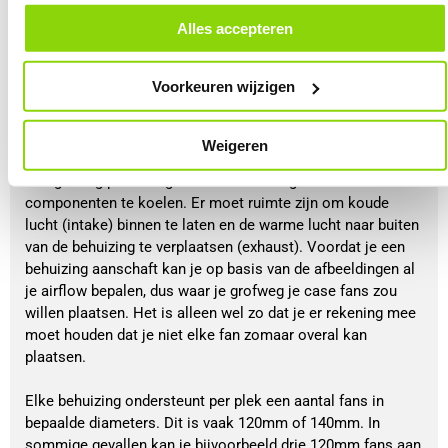
alle cookies. Je kunt je gegeven toestemming altijd intrekken, dit doe je
door in de footer van onze website te klikken op ‘Cookievoorkeuren’
Alles accepteren
onder het kopje ‘Mijn gegevens’.
Voorkeuren wijzigen
Weigeren
Airflow
Een gaming pc heeft goede airflow nodig om alle
componenten te koelen. Er moet ruimte zijn om koude
lucht (intake) binnen te laten en de warme lucht naar buiten
van de behuizing te verplaatsen (exhaust). Voordat je een
behuizing aanschaft kan je op basis van de afbeeldingen al
je airflow bepalen, dus waar je grofweg je case fans zou
willen plaatsen. Het is alleen wel zo dat je er rekening mee
moet houden dat je niet elke fan zomaar overal kan
plaatsen.
Elke behuizing ondersteunt per plek een aantal fans in
bepaalde diameters. Dit is vaak 120mm of 140mm. In
sommige gevallen kan je bijvoorbeeld drie 120mm fans aan