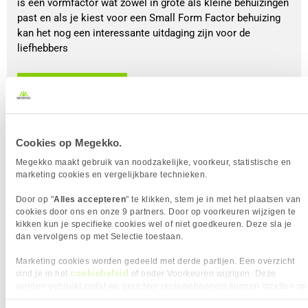
is een vormfactor wat zowel in grote als kleine behuizingen
past en als je kiest voor een Small Form Factor behuizing
kan het nog een interessante uitdaging zijn voor de
liefhebbers
BEKIJK
Cookies op Megekko.
Megekko maakt gebruik van noodzakelijke, voorkeur, statistische en
marketing cookies en vergelijkbare technieken.
Door op "
Alles accepteren
" te klikken, stem je in met het plaatsen van
cookies door ons en onze 9 partners. Door op voorkeuren wijzigen te
kikken kun je specifieke cookies wel of niet goedkeuren. Deze sla je
dan vervolgens op met Selectie toestaan.
Marketing cookies worden gedeeld met derde partijen. Een overzicht
cookiebeleid
vind je in het
of onder Voorkeuren wijzigen. Deze
worden gebruikt zodat we gerichter reclamebanners kunnen inzetten op
andere websites. In onze cookievoorkeuren vind je een overzicht van