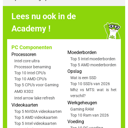
Lees nu ook in de
Academy !
PC Componenten
Moederborden
Processoren
Top 5 Intel moederborden
Intel core ultra
Top 5 AMD moederborden
Processor benaming
Opslag
Top 10 Intel CPU's
Wat is een SSD
Top 10 AMD CPU's
Top 10 SSD's van 2026
Top 5 CPU's voor Gaming
Mhz vs MTS: wat is het
AMD X3D2
verschil?
Intel arrow lake refresh
Werkgeheugen
Videokaarten
Gaming RAM
Top 5 NVIDIA videokaarten
Top 10 Ram van 2026
Top 5 AMD videokaarten
Voeding
Top 5 Intel videokaarten
Top 10 PC voeding