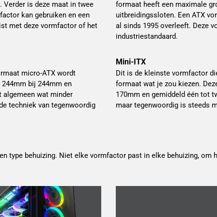
 Verder is deze maat in twee
formaat heeft een maximale g
mfactor kan gebruiken en een
uitbreidingssloten. Een ATX vo
ist met deze vormfactor of het
al sinds 1995 overleeft. Deze v
industriestandaard.
Mini-ITX
formaat micro-ATX wordt
Dit is de kleinste vormfactor d
an 244mm bij 244mm en
formaat wat je zou kiezen. De
et algemeen wat minder
170mm en gemiddeld één tot twe
 de techniek van tegenwoordig
maar tegenwoordig is steeds me
 type behuizing. Niet elke vormfactor past in elke behuizing, om he