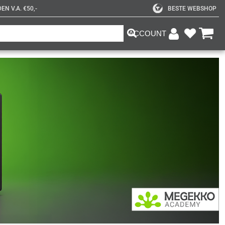
N V.A. €50,-
BESTE WEBSHOP
ACCOUNT