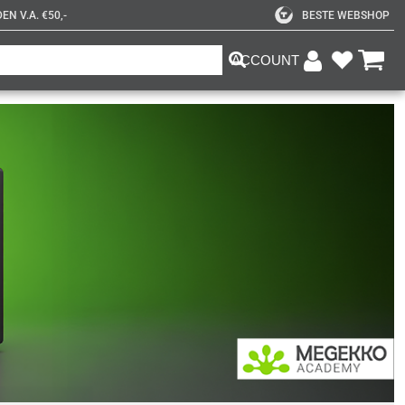
N V.A. €50,-
BESTE WEBSHOP
ACCOUNT