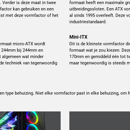
 Verder is deze maat in twee
formaat heeft een maximale g
mfactor kan gebruiken en een
uitbreidingssloten. Een ATX vo
ist met deze vormfactor of het
al sinds 1995 overleeft. Deze v
industriestandaard.
Mini-ITX
formaat micro-ATX wordt
Dit is de kleinste vormfactor d
an 244mm bij 244mm en
formaat wat je zou kiezen. De
et algemeen wat minder
170mm en gemiddeld één tot twe
 de techniek van tegenwoordig
maar tegenwoordig is steeds me
 type behuizing. Niet elke vormfactor past in elke behuizing, om he