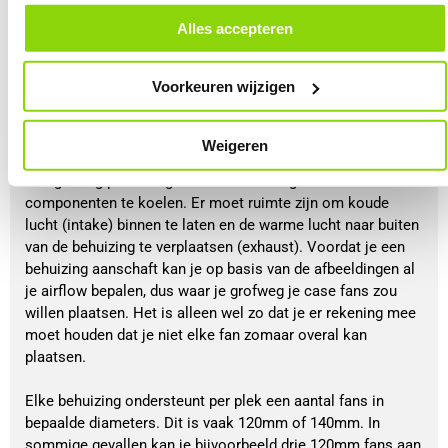
alle cookies. Je kunt je gegeven toestemming altijd intrekken, dit doe je
door in de footer van onze website te klikken op ‘Cookievoorkeuren’
Alles accepteren
onder het kopje ‘Mijn gegevens’.
Voorkeuren wijzigen
Weigeren
Airflow
Een gaming pc heeft goede airflow nodig om alle
componenten te koelen. Er moet ruimte zijn om koude
lucht (intake) binnen te laten en de warme lucht naar buiten
van de behuizing te verplaatsen (exhaust). Voordat je een
behuizing aanschaft kan je op basis van de afbeeldingen al
je airflow bepalen, dus waar je grofweg je case fans zou
willen plaatsen. Het is alleen wel zo dat je er rekening mee
moet houden dat je niet elke fan zomaar overal kan
plaatsen.
Elke behuizing ondersteunt per plek een aantal fans in
bepaalde diameters. Dit is vaak 120mm of 140mm. In
sommige gevallen kan je bijvoorbeeld drie 120mm fans aan