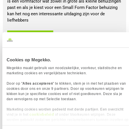
is een vormfactor wat zowel in grote als kleine behuizingen
past en als je kiest voor een Small Form Factor behuizing
kan het nog een interessante uitdaging zijn voor de
liefhebbers
BEKIJK
Cookies op Megekko.
Megekko maakt gebruik van noodzakelijke, voorkeur, statistische en
marketing cookies en vergelijkbare technieken.
Door op "
Alles accepteren
" te klikken, stem je in met het plaatsen van
cookies door ons en onze 9 partners. Door op voorkeuren wijzigen te
kikken kun je specifieke cookies wel of niet goedkeuren. Deze sla je
dan vervolgens op met Selectie toestaan.
Marketing cookies worden gedeeld met derde partijen. Een overzicht
cookiebeleid
vind je in het
of onder Voorkeuren wijzigen. Deze
worden gebruikt zodat we gerichter reclamebanners kunnen inzetten op
andere websites. In onze cookievoorkeuren vind je een overzicht van