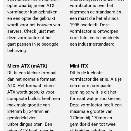
optie waarbij je een ATX
vormfactor is over het
vormfactor kan gebruiken
algemeen de standaard én
en een optie die gebruikt
een maat die het al sinds
wordt voor het bouwen van
1995 overleeft. Deze
servers. Check juist met
vormfactor is ontworpen
deze vormfactor of het
door Intel en is inmiddels
gaat passen in je beoogde
een industriestandaard.
behuizing.
Micro-ATX (mATX)
Mini-ITX
Dit is een kleiner formaat
Dit is de kleinste
dan het normale formaat,
vormfactor die er is. Als je
ATX. Het formaat micro-
een enorm compacte
ATX wordt gebruikt voor
gaming-pc wilt is dit het
compacte builds, heeft een
formaat wat je zou kiezen.
maximale grootte van
Deze vormfactor heeft een
244mm bij 244mm en
maximale grootte van
gemiddeld vier
170mm bij 170mm en
uitbreidingssloten. Een
gemiddeld één tot twee
micro ATX heeft over het
uitbreidingssloten. Je