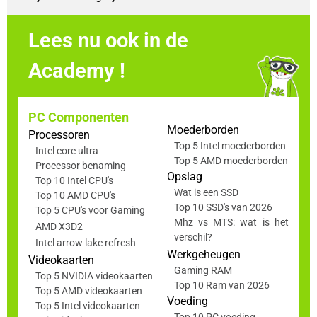
Lees nu ook in de
Academy !
PC Componenten
Moederborden
Processoren
Top 5 Intel moederborden
Intel core ultra
Top 5 AMD moederborden
Processor benaming
Opslag
Top 10 Intel CPU's
Wat is een SSD
Top 10 AMD CPU's
Top 10 SSD's van 2026
Top 5 CPU's voor Gaming
Mhz vs MTS: wat is het
AMD X3D2
verschil?
Intel arrow lake refresh
Werkgeheugen
Videokaarten
Gaming RAM
Top 5 NVIDIA videokaarten
Top 10 Ram van 2026
Top 5 AMD videokaarten
Voeding
Top 5 Intel videokaarten
Top 10 PC voeding