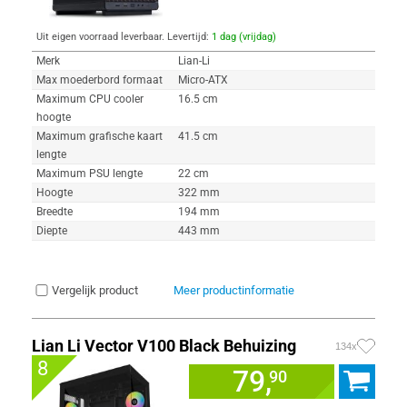
Uit eigen voorraad leverbaar. Levertijd:
1 dag (vrijdag)
Merk
Lian-Li
Max moederbord formaat
Micro-ATX
Maximum CPU cooler
16.5 cm
hoogte
Maximum grafische kaart
41.5 cm
lengte
Maximum PSU lengte
22 cm
Hoogte
322 mm
Breedte
194 mm
Diepte
443 mm
Vergelijk product
Meer productinformatie
Lian Li Vector V100 Black Behuizing
134x
8
79,
90