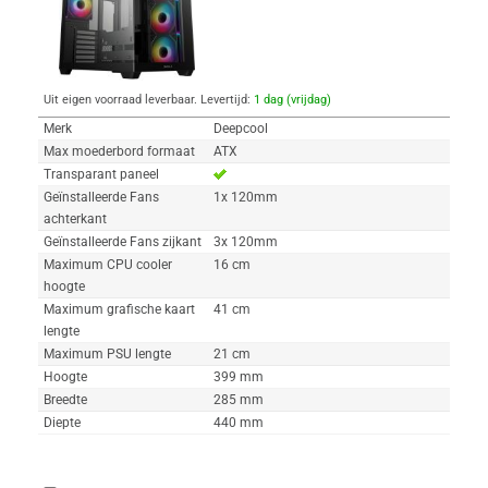
Uit eigen voorraad leverbaar. Levertijd:
1 dag (vrijdag)
Merk
Deepcool
Max moederbord formaat
ATX
Transparant paneel
Geïnstalleerde Fans
1x 120mm
achterkant
Geïnstalleerde Fans zijkant
3x 120mm
Maximum CPU cooler
16 cm
hoogte
Maximum grafische kaart
41 cm
lengte
Maximum PSU lengte
21 cm
Hoogte
399 mm
Breedte
285 mm
Diepte
440 mm