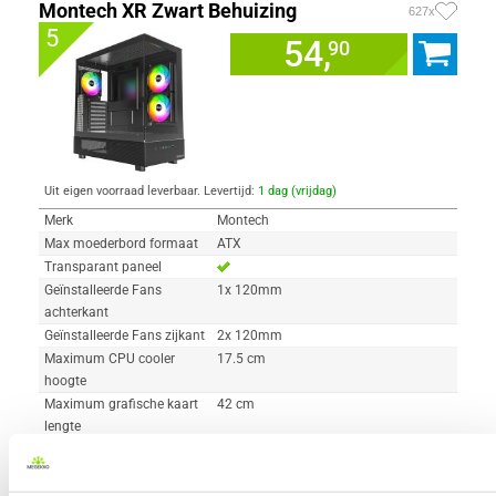
Montech XR Zwart Behuizing
627x
5
54,
90
Uit eigen voorraad leverbaar. Levertijd:
1 dag (vrijdag)
Merk
Montech
Max moederbord formaat
ATX
Transparant paneel
Geïnstalleerde Fans
1x 120mm
achterkant
Geïnstalleerde Fans zijkant
2x 120mm
Maximum CPU cooler
17.5 cm
hoogte
Maximum grafische kaart
42 cm
lengte
Maximum PSU lengte
23 cm
Hoogte
450 mm
Breedte
230 mm