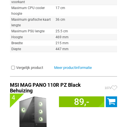
voorkant
Maximum CPU cooler
17 cm
hoogte
Maximum grafische kaart
36 cm
lengte
Maximum PSU lengte
25.5 cm
Hoogte
469 mm
Breedte
215 mm
Diepte
447 mm
Vergelijk product
Meer productinformatie
MSI MAG PANO 110R PZ Black
107x
Behuizing
4
89,-