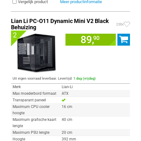
Vergelijk product
Meer productinformatie
Lian Li PC-O11 Dynamic Mini V2 Black
238x
Behuizing
2
89,
90
Uit eigen voorraad leverbaar. Levertijd:
1 dag (vrijdag)
Merk
Lian-Li
Max moederbord formaat
ATX
Transparant paneel
Maximum CPU cooler
16 cm
hoogte
Maximum grafische kaart
40 cm
lengte
Maximum PSU lengte
20 cm
Hoogte
392 mm