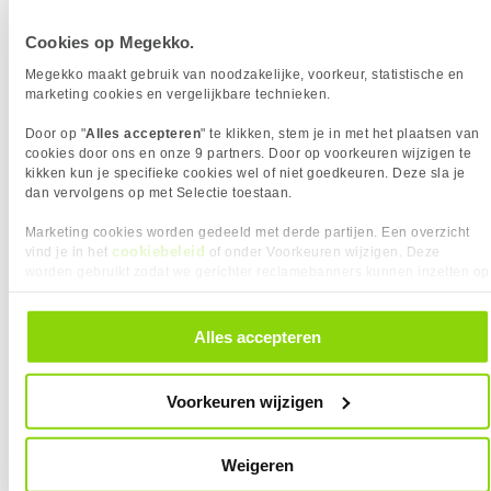
Diepte
435 mm
Cookies op Megekko.
Megekko maakt gebruik van noodzakelijke, voorkeur, statistische en
marketing cookies en vergelijkbare technieken.
Vergelijk product
Meer productinformatie
Door op "
Alles accepteren
" te klikken, stem je in met het plaatsen van
cookies door ons en onze 9 partners. Door op voorkeuren wijzigen te
Lian Li PC-O11 Dynamic Mini V2 Flow
kikken kun je specifieke cookies wel of niet goedkeuren. Deze sla je
167x
Black Behuizing
dan vervolgens op met Selectie toestaan.
6
99,
90
Marketing cookies worden gedeeld met derde partijen. Een overzicht
cookiebeleid
vind je in het
of onder Voorkeuren wijzigen. Deze
worden gebruikt zodat we gerichter reclamebanners kunnen inzetten op
andere websites. In onze cookievoorkeuren vind je een overzicht van
alle cookies. Je kunt je gegeven toestemming altijd intrekken, dit doe je
door in de footer van onze website te klikken op ‘Cookievoorkeuren’
Alles accepteren
onder het kopje ‘Mijn gegevens’.
Uit eigen voorraad leverbaar. Levertijd:
1 dag (vrijdag)
Merk
Lian-Li
Voorkeuren wijzigen
Max moederbord formaat
ATX
Transparant paneel
Geïnstalleerde Fans zijkant
2x 120mm
Weigeren
Geïnstalleerde Fans
3x 120mm