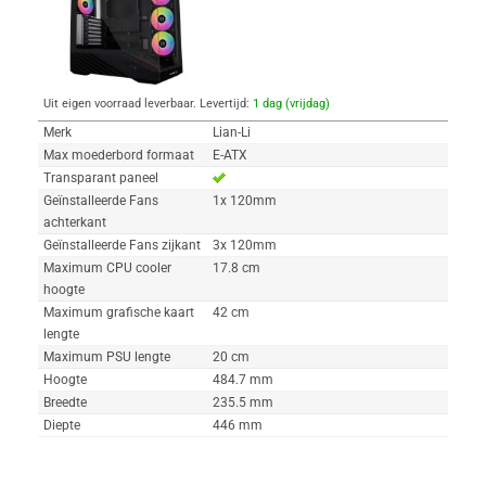
Uit eigen voorraad leverbaar. Levertijd:
1 dag (vrijdag)
Merk
Lian-Li
Max moederbord formaat
E-ATX
Transparant paneel
Geïnstalleerde Fans
1x 120mm
achterkant
Geïnstalleerde Fans zijkant
3x 120mm
Maximum CPU cooler
17.8 cm
hoogte
Maximum grafische kaart
42 cm
lengte
Maximum PSU lengte
20 cm
Hoogte
484.7 mm
Breedte
235.5 mm
Diepte
446 mm