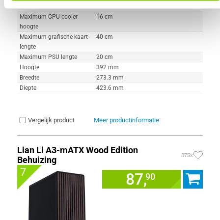
onderkant
Maximum CPU cooler
16 cm
hoogte
Maximum grafische kaart
40 cm
lengte
Maximum PSU lengte
20 cm
Hoogte
392 mm
Breedte
273.3 mm
Diepte
423.6 mm
Vergelijk product
Meer productinformatie
Lian Li A3-mATX Wood Edition
375x
Behuizing
7
87,
90