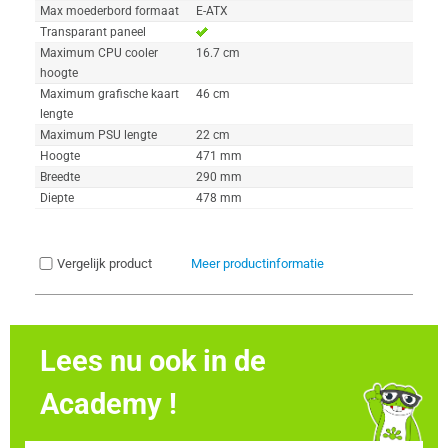
Max moederbord formaat
E-ATX
Transparant paneel
Maximum CPU cooler
16.7 cm
hoogte
Maximum grafische kaart
46 cm
lengte
Maximum PSU lengte
22 cm
Hoogte
471 mm
Breedte
290 mm
Diepte
478 mm
Vergelijk product
Meer productinformatie
Lees nu ook in de
Academy !