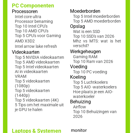
PC Componenten
Moederborden
Processoren
Top 5 Intel moederborden
Intel core ultra
Top 5 AMD moederborden
Processor benaming
Opslag
Top 10 Intel CPU's
Top 10 AMD CPU's
Wat is een SSD
Top 5 CPU's voor Gaming
Top 10 SSD's van 2026
AMD X3D2
Mhz vs MTS: wat is het
verschil?
Intel arrow lake refresh
Werkgeheugen
Videokaarten
Gaming RAM
Top 5 NVIDIA videokaarten
Top 10 Ram van 2026
Top 5 AMD videokaarten
Voeding
Top 5 Intel videokaarten
AI in videokaarten
Top 10 PC voeding
VRAM
Koeling
Top 5 videokaarten
Top 5 Luchtkoelers
(1080p)
Top 5 AIO -waterkoelers
Top 5 videokaarten
Hoe plaats je een AIO-
(1440p)
waterkoeler
Top 5 videokaarten (4K)
Behuizing
5 Tips om het maximale uit
Airflow
je GPU te halen
Top 10 Behuizingen van
2026
Laptops & Systemen
monitor