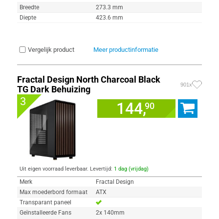
Breedte
273.3 mm
Diepte
423.6 mm
Vergelijk product
Meer productinformatie
Fractal Design North Charcoal Black
901x
TG Dark Behuizing
3
144,
90
Uit eigen voorraad leverbaar. Levertijd:
1 dag (vrijdag)
Merk
Fractal Design
Max moederbord formaat
ATX
Transparant paneel
Geïnstalleerde Fans
2x 140mm