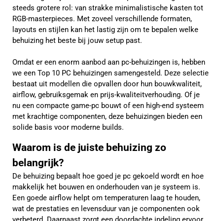
steeds grotere rol: van strakke minimalistische kasten tot
RGB-masterpieces. Met zoveel verschillende formaten,
layouts en stijlen kan het lastig zijn om te bepalen welke
behuizing het beste bij jouw setup past.
Omdat er een enorm aanbod aan pc-behuizingen is, hebben
we een Top 10 PC behuizingen samengesteld. Deze selectie
bestaat uit modellen die opvallen door hun bouwkwaliteit,
airflow, gebruiksgemak en prijs-kwaliteitverhouding. Of je
nu een compacte game-pc bouwt of een high-end systeem
met krachtige componenten, deze behuizingen bieden een
solide basis voor moderne builds.
Waarom is de juiste behuizing zo
belangrijk?
De behuizing bepaalt hoe goed je pc gekoeld wordt en hoe
makkelijk het bouwen en onderhouden van je systeem is.
Een goede airflow helpt om temperaturen laag te houden,
wat de prestaties en levensduur van je componenten ook
verbeterd. Daarnaast zorgt een doordachte indeling ervoor