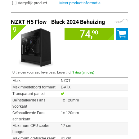
Vergelijk product
Meer productinformatie
NZXT H5 Flow - Black 2024 Behuizing
386x
9
74,
90
Uit eigen voorraad leverbaar. Levertijd:
1 dag (vrijdag)
Merk
NZXT
Max moederbord formaat
E-ATX
Transparant paneel
Geïnstalleerde Fans
1x 120mm
voorkant
Geïnstalleerde Fans
1x 120mm
achterkant
Maximum CPU cooler
17 cm
hoogte
Maximum grafische kaart
41 cm