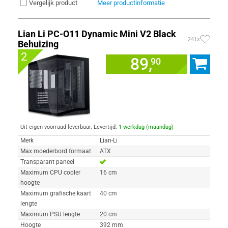
Vergelijk product
Meer productinformatie
Lian Li PC-O11 Dynamic Mini V2 Black
241x
Behuizing
2
89,
90
Uit eigen voorraad leverbaar. Levertijd:
1 werkdag (maandag)
Merk
Lian-Li
Max moederbord formaat
ATX
Transparant paneel
Maximum CPU cooler
16 cm
hoogte
Maximum grafische kaart
40 cm
lengte
Maximum PSU lengte
20 cm
Hoogte
392 mm