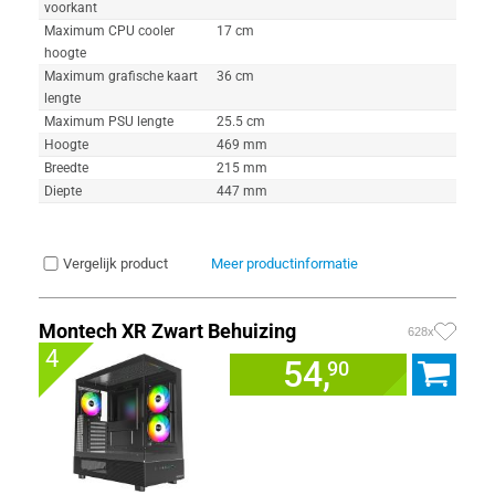
voorkant
Maximum CPU cooler
17 cm
hoogte
Maximum grafische kaart
36 cm
lengte
Maximum PSU lengte
25.5 cm
Hoogte
469 mm
Breedte
215 mm
Diepte
447 mm
Vergelijk product
Meer productinformatie
Montech XR Zwart Behuizing
628x
4
54,
90