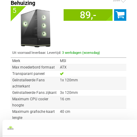
Behuizing
5
89,-
Uit voorraad leverbaar. Levertijd:
3 werkdagen (woensdag)
Merk
MSI
Max moederbord formaat
ATX
Transparant paneel
Geïnstalleerde Fans
1x 120mm
achterkant
Geïnstalleerde Fans zijkant
3x 120mm
Maximum CPU cooler
16 cm
hoogte
Maximum grafische kaart
40 cm
lengte
Maximum PSU lengte
20 cm
Hoogte
485 mm
Breedte
225 mm