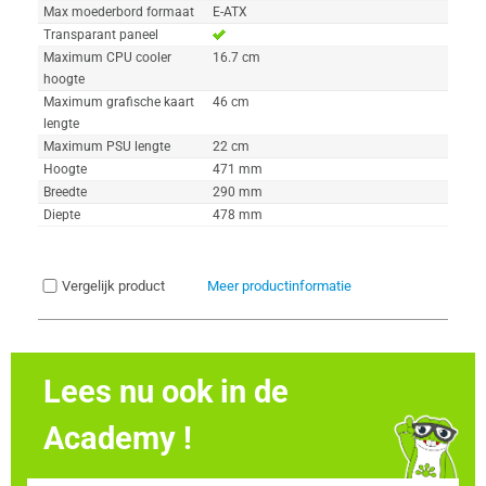
Max moederbord formaat
E-ATX
Transparant paneel
Maximum CPU cooler
16.7 cm
hoogte
Maximum grafische kaart
46 cm
lengte
Maximum PSU lengte
22 cm
Hoogte
471 mm
Breedte
290 mm
Diepte
478 mm
Vergelijk product
Meer productinformatie
Lees nu ook in de
Academy !