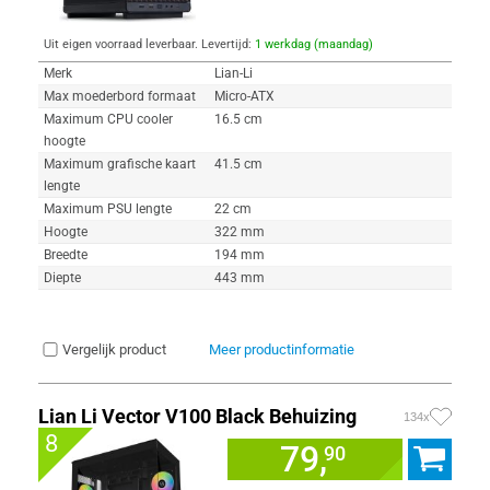
Uit eigen voorraad leverbaar. Levertijd:
1 werkdag (maandag)
Merk
Lian-Li
Max moederbord formaat
Micro-ATX
Maximum CPU cooler
16.5 cm
hoogte
Maximum grafische kaart
41.5 cm
lengte
Maximum PSU lengte
22 cm
Hoogte
322 mm
Breedte
194 mm
Diepte
443 mm
Vergelijk product
Meer productinformatie
Lian Li Vector V100 Black Behuizing
134x
8
79,
90