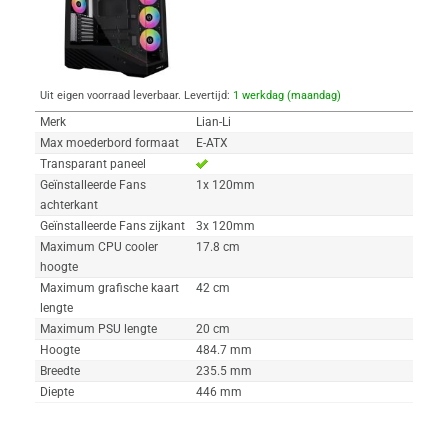
Uit eigen voorraad leverbaar. Levertijd:
1 werkdag (maandag)
Merk
Lian-Li
Max moederbord formaat
E-ATX
Transparant paneel
Geïnstalleerde Fans
1x 120mm
achterkant
Geïnstalleerde Fans zijkant
3x 120mm
Maximum CPU cooler
17.8 cm
hoogte
Maximum grafische kaart
42 cm
lengte
Maximum PSU lengte
20 cm
Hoogte
484.7 mm
Breedte
235.5 mm
Diepte
446 mm