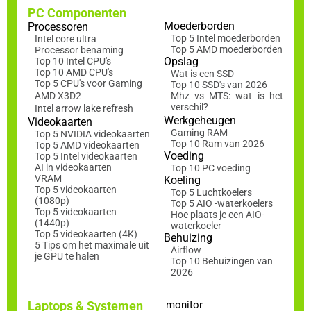
PC Componenten
Moederborden
Processoren
Top 5 Intel moederborden
Intel core ultra
Top 5 AMD moederborden
Processor benaming
Opslag
Top 10 Intel CPU's
Top 10 AMD CPU's
Wat is een SSD
Top 5 CPU's voor Gaming
Top 10 SSD's van 2026
AMD X3D2
Mhz vs MTS: wat is het
verschil?
Intel arrow lake refresh
Werkgeheugen
Videokaarten
Gaming RAM
Top 5 NVIDIA videokaarten
Top 10 Ram van 2026
Top 5 AMD videokaarten
Voeding
Top 5 Intel videokaarten
AI in videokaarten
Top 10 PC voeding
VRAM
Koeling
Top 5 videokaarten
Top 5 Luchtkoelers
(1080p)
Top 5 AIO -waterkoelers
Top 5 videokaarten
Hoe plaats je een AIO-
(1440p)
waterkoeler
Top 5 videokaarten (4K)
Behuizing
5 Tips om het maximale uit
Airflow
je GPU te halen
Top 10 Behuizingen van
2026
Laptops & Systemen
monitor