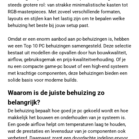
steeds grotere rol: van strakke minimalistische kasten tot
RGB-masterpieces. Met zoveel verschillende formaten,
layouts en stijlen kan het lastig zijn om te bepalen welke
behuizing het beste bij jouw setup past.
Omdat er een enorm aanbod aan pc-behuizingen is, hebben
we een Top 10 PC behuizingen samengesteld. Deze selectie
bestaat uit modellen die opvallen door hun bouwkwaliteit,
airflow, gebruiksgemak en prijs-kwaliteitverhouding. Of je
nu een compacte game-pc bouwt of een high-end systeem
met krachtige componenten, deze behuizingen bieden een
solide basis voor moderne builds.
Waarom is de juiste behuizing zo
belangrijk?
De behuizing bepaalt hoe goed je pc gekoeld wordt en hoe
makkelijk het bouwen en onderhouden van je systeem is.
Een goede airflow helpt om temperaturen laag te houden,
wat de prestaties en levensduur van je componenten ook
verbeterd. Daarnaast zorgt een doordachte indeling ervoor