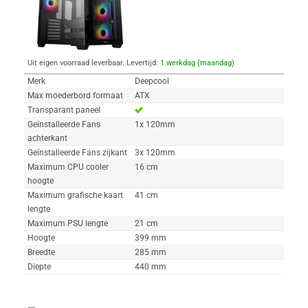
Uit eigen voorraad leverbaar. Levertijd:
1 werkdag (maandag)
Merk
Deepcool
Max moederbord formaat
ATX
Transparant paneel
Geïnstalleerde Fans
1x 120mm
achterkant
Geïnstalleerde Fans zijkant
3x 120mm
Maximum CPU cooler
16 cm
hoogte
Maximum grafische kaart
41 cm
lengte
Maximum PSU lengte
21 cm
Hoogte
399 mm
Breedte
285 mm
Diepte
440 mm