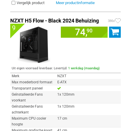
Vergelijk product
Meer productinformatie
NZXT H5 Flow - Black 2024 Behuizing
386x
9
74,
90
Uit eigen voorraad leverbaar. Levertijd:
1 werkdag (maandag)
Merk
NZXT
Max moederbord formaat
E-ATX
Transparant paneel
Geïnstalleerde Fans
1x 120mm
voorkant
Geïnstalleerde Fans
1x 120mm
achterkant
Maximum CPU cooler
17 cm
hoogte
Maximum grafische kaart
41 cm