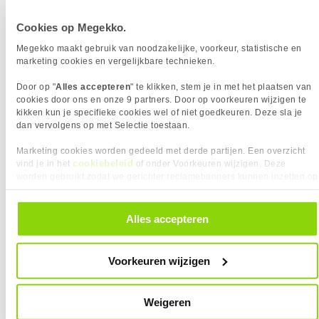
Diepte
420 mm
Cookies op Megekko.
Megekko maakt gebruik van noodzakelijke, voorkeur, statistische en
marketing cookies en vergelijkbare technieken.
Vergelijk product
Meer productinformatie
Door op "
Alles accepteren
" te klikken, stem je in met het plaatsen van
cookies door ons en onze 9 partners. Door op voorkeuren wijzigen te
Lian Li PC-O11 Dynamic Mini V2 Flow
kikken kun je specifieke cookies wel of niet goedkeuren. Deze sla je
169x
Black Behuizing
dan vervolgens op met Selectie toestaan.
6
99,
90
Marketing cookies worden gedeeld met derde partijen. Een overzicht
cookiebeleid
vind je in het
of onder Voorkeuren wijzigen. Deze
worden gebruikt zodat we gerichter reclamebanners kunnen inzetten op
andere websites. In onze cookievoorkeuren vind je een overzicht van
alle cookies. Je kunt je gegeven toestemming altijd intrekken, dit doe je
door in de footer van onze website te klikken op ‘Cookievoorkeuren’
Alles accepteren
onder het kopje ‘Mijn gegevens’.
Uit eigen voorraad leverbaar. Levertijd:
1 werkdag (maandag)
Merk
Lian-Li
Voorkeuren wijzigen
Max moederbord formaat
ATX
Transparant paneel
Geïnstalleerde Fans zijkant
2x 120mm
Weigeren
Geïnstalleerde Fans
3x 120mm