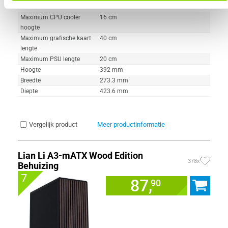
onderkant
Maximum CPU cooler
16 cm
hoogte
Maximum grafische kaart
40 cm
lengte
Maximum PSU lengte
20 cm
Hoogte
392 mm
Breedte
273.3 mm
Diepte
423.6 mm
Vergelijk product
Meer productinformatie
Lian Li A3-mATX Wood Edition
378x
Behuizing
7
87,
90