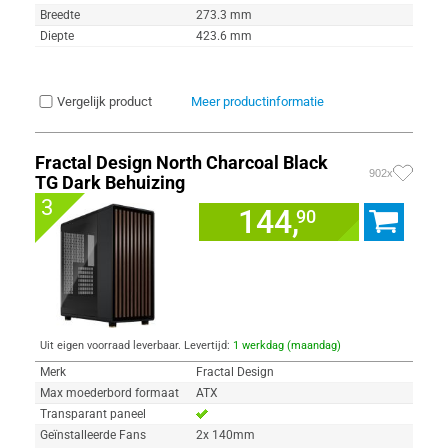
Breedte
273.3 mm
Diepte
423.6 mm
Vergelijk product
Meer productinformatie
Fractal Design North Charcoal Black
902x
TG Dark Behuizing
3
144,
90
Uit eigen voorraad leverbaar. Levertijd:
1 werkdag (maandag)
Merk
Fractal Design
Max moederbord formaat
ATX
Transparant paneel
Geïnstalleerde Fans
2x 140mm