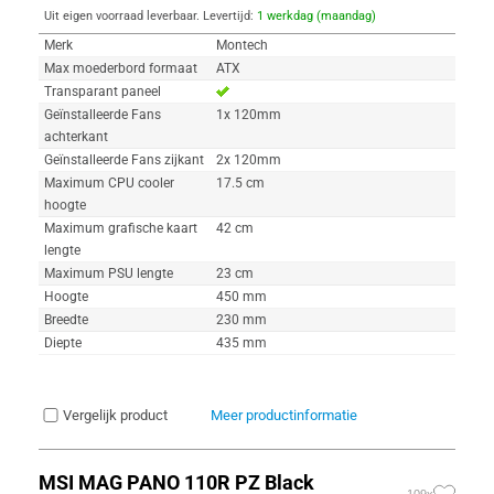
Uit eigen voorraad leverbaar. Levertijd:
1 werkdag (maandag)
Merk
Montech
Max moederbord formaat
ATX
Transparant paneel
Geïnstalleerde Fans
1x 120mm
achterkant
Geïnstalleerde Fans zijkant
2x 120mm
Maximum CPU cooler
17.5 cm
hoogte
Maximum grafische kaart
42 cm
lengte
Maximum PSU lengte
23 cm
Hoogte
450 mm
Breedte
230 mm
Diepte
435 mm
Vergelijk product
Meer productinformatie
MSI MAG PANO 110R PZ Black
109x