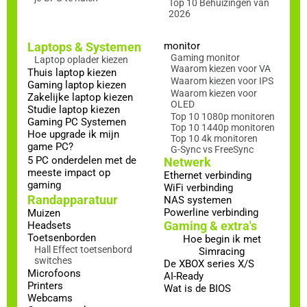
Top 10 Behuizingen van
2026
Laptops & Systemen
monitor
Gaming monitor
Laptop oplader kiezen
Waarom kiezen voor VA
Thuis laptop kiezen
Waarom kiezen voor IPS
Gaming laptop kiezen
Waarom kiezen voor
Zakelijke laptop kiezen
OLED
Studie laptop kiezen
Top 10 1080p monitoren
Gaming PC Systemen
Top 10 1440p monitoren
Hoe upgrade ik mijn
Top 10 4k monitoren
game PC?
G-Sync vs FreeSync
5 PC onderdelen met de
Netwerk
meeste impact op
Ethernet verbinding
gaming
WiFi verbinding
Randapparatuur
NAS systemen
Powerline verbinding
Muizen
Gaming & extra's
Headsets
Toetsenborden
Hoe begin ik met
Hall Effect toetsenbord
Simracing
switches
De XBOX series X/S
Microfoons
AI-Ready
Printers
Wat is de BIOS
Webcams