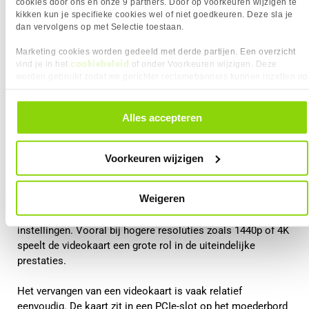
cookies door ons en onze 9 partners. Door op voorkeuren wijzigen te
kikken kun je specifieke cookies wel of niet goedkeuren. Deze sla je
dan vervolgens op met Selectie toestaan.
Marketing cookies worden gedeeld met derde partijen. Een overzicht
cookiebeleid
vind je in het
of onder Voorkeuren wijzigen. Deze
worden gebruikt zodat we gerichter reclamebanners kunnen inzetten op
andere websites. In onze cookievoorkeuren vind je een overzicht van
alle cookies. Je kunt je gegeven toestemming altijd intrekken, dit doe je
Videokaart upgraden
door in de footer van onze website te klikken op ‘Cookievoorkeuren’
Alles accepteren
onder het kopje ‘Mijn gegevens’.
De videokaart is voor gamers meestal het belangrijkste
onderdeel. Deze verwerkt alle grafische berekeningen in een
Voorkeuren wijzigen
game, zoals texturen, belichting, schaduwen en resolutie.
Weigeren
Wanneer je een krachtigere videokaart installeert, kan dit
zorgen voor hogere framerates en betere grafische
instellingen. Vooral bij hogere resoluties zoals 1440p of 4K
speelt de videokaart een grote rol in de uiteindelijke
prestaties.
Het vervangen van een videokaart is vaak relatief
eenvoudig. De kaart zit in een PCIe-slot op het moederbord