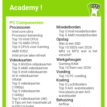
Academy !
PC Componenten
Moederborden
Processoren
Top 5 Intel moederborden
Intel core ultra
Top 5 AMD moederborden
Processor benaming
Opslag
Top 10 Intel CPU's
Top 10 AMD CPU's
Wat is een SSD
Top 5 CPU's voor Gaming
Top 10 SSD's van 2026
AMD X3D2
Mhz vs MTS: wat is het
verschil?
Intel arrow lake refresh
Werkgeheugen
Videokaarten
Gaming RAM
Top 5 NVIDIA videokaarten
Top 10 Ram van 2026
Top 5 AMD videokaarten
Voeding
Top 5 Intel videokaarten
AI in videokaarten
Top 10 PC voeding
VRAM
Koeling
Top 5 videokaarten
Top 5 Luchtkoelers
(1080p)
Top 5 AIO -waterkoelers
Top 5 videokaarten
Hoe plaats je een AIO-
(1440p)
waterkoeler
Top 5 videokaarten (4K)
Behuizing
5 Tips om het maximale uit
Airflow
je GPU te halen