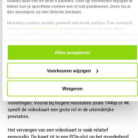
cookies door ons en onze 9 partners. Door op voorkeuren wijzigen te
kikken kun je specifieke cookies wel of niet goedkeuren. Deze sla je
dan vervolgens op met Selectie toestaan.
Marketing cookies worden gedeeld met derde partijen. Een overzicht
cookiebeleid
vind je in het
of onder Voorkeuren wijzigen. Deze
worden gebruikt zodat we gerichter reclamebanners kunnen inzetten op
andere websites. In onze cookievoorkeuren vind je een overzicht van
alle cookies. Je kunt je gegeven toestemming altijd intrekken, dit doe je
Videokaart upgraden
door in de footer van onze website te klikken op ‘Cookievoorkeuren’
Alles accepteren
onder het kopje ‘Mijn gegevens’.
De videokaart is voor gamers meestal het belangrijkste
onderdeel. Deze verwerkt alle grafische berekeningen in een
Voorkeuren wijzigen
game, zoals texturen, belichting, schaduwen en resolutie.
Weigeren
Wanneer je een krachtigere videokaart installeert, kan dit
zorgen voor hogere framerates en betere grafische
instellingen. Vooral bij hogere resoluties zoals 1440p of 4K
speelt de videokaart een grote rol in de uiteindelijke
prestaties.
Het vervangen van een videokaart is vaak relatief
eenvoudig. De kaart zit in een PCIe-slot op het moederbord