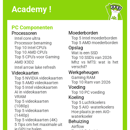
Academy !
PC Componenten
Moederborden
Processoren
Top 5 Intel moederborden
Intel core ultra
Top 5 AMD moederborden
Processor benaming
Opslag
Top 10 Intel CPU's
Top 10 AMD CPU's
Wat is een SSD
Top 5 CPU's voor Gaming
Top 10 SSD's van 2026
AMD X3D2
Mhz vs MTS: wat is het
verschil?
Intel arrow lake refresh
Werkgeheugen
Videokaarten
Gaming RAM
Top 5 NVIDIA videokaarten
Top 10 Ram van 2026
Top 5 AMD videokaarten
Voeding
Top 5 Intel videokaarten
AI in videokaarten
Top 10 PC voeding
VRAM
Koeling
Top 5 videokaarten
Top 5 Luchtkoelers
(1080p)
Top 5 AIO -waterkoelers
Top 5 videokaarten
Hoe plaats je een AIO-
(1440p)
waterkoeler
Top 5 videokaarten (4K)
Behuizing
5 Tips om het maximale uit
Airflow
je GPU te halen