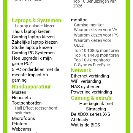
Top 10 Behuizingen van
2026
Laptops & Systemen
monitor
Gaming monitor
Laptop oplader kiezen
Waarom kiezen voor VA
Thuis laptop kiezen
Waarom kiezen voor IPS
Gaming laptop kiezen
Waarom kiezen voor
Zakelijke laptop kiezen
OLED
Studie laptop kiezen
Top 10 1080p monitoren
Gaming PC Systemen
Top 10 1440p monitoren
Hoe upgrade ik mijn
Top 10 4k monitoren
game PC?
G-Sync vs FreeSync
5 PC onderdelen met de
Netwerk
meeste impact op
Ethernet verbinding
gaming
WiFi verbinding
Randapparatuur
NAS systemen
Powerline verbinding
Muizen
Gaming & extra's
Headsets
Toetsenborden
Hoe begin ik met
Hall Effect toetsenbord
Simracing
switches
De XBOX series X/S
Microfoons
AI-Ready
Printers
Wat is de BIOS
Webcams