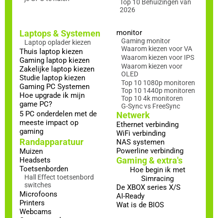
Top 10 Behuizingen van
2026
Laptops & Systemen
monitor
Gaming monitor
Laptop oplader kiezen
Waarom kiezen voor VA
Thuis laptop kiezen
Waarom kiezen voor IPS
Gaming laptop kiezen
Waarom kiezen voor
Zakelijke laptop kiezen
OLED
Studie laptop kiezen
Top 10 1080p monitoren
Gaming PC Systemen
Top 10 1440p monitoren
Hoe upgrade ik mijn
Top 10 4k monitoren
game PC?
G-Sync vs FreeSync
5 PC onderdelen met de
Netwerk
meeste impact op
Ethernet verbinding
gaming
WiFi verbinding
Randapparatuur
NAS systemen
Powerline verbinding
Muizen
Gaming & extra's
Headsets
Toetsenborden
Hoe begin ik met
Hall Effect toetsenbord
Simracing
switches
De XBOX series X/S
Microfoons
AI-Ready
Printers
Wat is de BIOS
Webcams