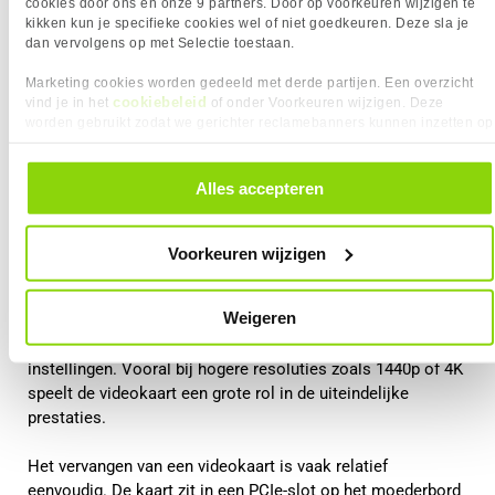
cookies door ons en onze 9 partners. Door op voorkeuren wijzigen te
kikken kun je specifieke cookies wel of niet goedkeuren. Deze sla je
dan vervolgens op met Selectie toestaan.
Marketing cookies worden gedeeld met derde partijen. Een overzicht
cookiebeleid
vind je in het
of onder Voorkeuren wijzigen. Deze
worden gebruikt zodat we gerichter reclamebanners kunnen inzetten op
andere websites. In onze cookievoorkeuren vind je een overzicht van
alle cookies. Je kunt je gegeven toestemming altijd intrekken, dit doe je
Videokaart upgraden
door in de footer van onze website te klikken op ‘Cookievoorkeuren’
Alles accepteren
onder het kopje ‘Mijn gegevens’.
De videokaart is voor gamers meestal het belangrijkste
onderdeel. Deze verwerkt alle grafische berekeningen in een
Voorkeuren wijzigen
game, zoals texturen, belichting, schaduwen en resolutie.
Weigeren
Wanneer je een krachtigere videokaart installeert, kan dit
zorgen voor hogere framerates en betere grafische
instellingen. Vooral bij hogere resoluties zoals 1440p of 4K
speelt de videokaart een grote rol in de uiteindelijke
prestaties.
Het vervangen van een videokaart is vaak relatief
eenvoudig. De kaart zit in een PCIe-slot op het moederbord