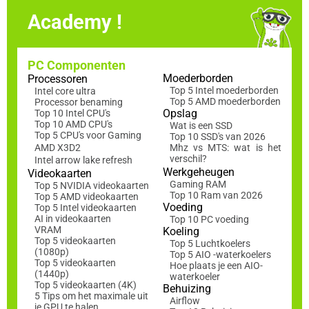
Academy !
PC Componenten
Moederborden
Processoren
Top 5 Intel moederborden
Intel core ultra
Top 5 AMD moederborden
Processor benaming
Opslag
Top 10 Intel CPU's
Top 10 AMD CPU's
Wat is een SSD
Top 5 CPU's voor Gaming
Top 10 SSD's van 2026
AMD X3D2
Mhz vs MTS: wat is het
verschil?
Intel arrow lake refresh
Werkgeheugen
Videokaarten
Gaming RAM
Top 5 NVIDIA videokaarten
Top 10 Ram van 2026
Top 5 AMD videokaarten
Voeding
Top 5 Intel videokaarten
AI in videokaarten
Top 10 PC voeding
VRAM
Koeling
Top 5 videokaarten
Top 5 Luchtkoelers
(1080p)
Top 5 AIO -waterkoelers
Top 5 videokaarten
Hoe plaats je een AIO-
(1440p)
waterkoeler
Top 5 videokaarten (4K)
Behuizing
5 Tips om het maximale uit
Airflow
je GPU te halen