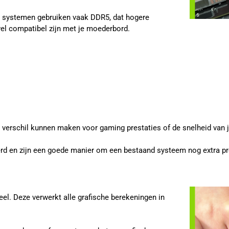
e systemen gebruiken vaak DDR5, dat hogere
l compatibel zijn met je moederbord.
l verschil kunnen maken voor gaming prestaties of de snelheid van 
rd en zijn een goede manier om een bestaand systeem nog extra pre
el. Deze verwerkt alle grafische berekeningen in