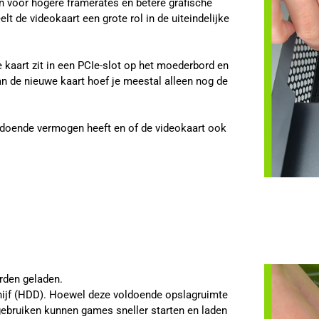
en voor hogere framerates en betere grafische
lt de videokaart een grote rol in de uiteindelijke
e kaart zit in een PCIe-slot op het moederbord en
n de nieuwe kaart hoef je meestal alleen nog de
oldoende vermogen heeft en of de videokaart ook
rden geladen.
hijf (HDD). Hoewel deze voldoende opslagruimte
 gebruiken kunnen games sneller starten en laden