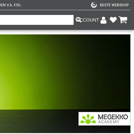
N V.A. €50,-
BESTE WEBSHOP
ACCOUNT