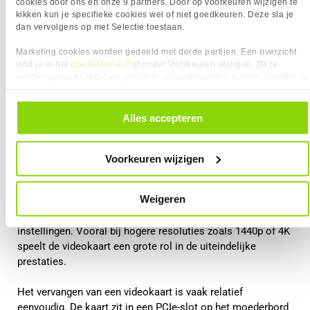
cookies door ons en onze 9 partners. Door op voorkeuren wijzigen te
kikken kun je specifieke cookies wel of niet goedkeuren. Deze sla je
dan vervolgens op met Selectie toestaan.
Marketing cookies worden gedeeld met derde partijen. Een overzicht
cookiebeleid
vind je in het
of onder Voorkeuren wijzigen. Deze
worden gebruikt zodat we gerichter reclamebanners kunnen inzetten op
andere websites. In onze cookievoorkeuren vind je een overzicht van
alle cookies. Je kunt je gegeven toestemming altijd intrekken, dit doe je
Videokaart upgraden
door in de footer van onze website te klikken op ‘Cookievoorkeuren’
Alles accepteren
onder het kopje ‘Mijn gegevens’.
De videokaart is voor gamers meestal het belangrijkste
onderdeel. Deze verwerkt alle grafische berekeningen in een
Voorkeuren wijzigen
game, zoals texturen, belichting, schaduwen en resolutie.
Weigeren
Wanneer je een krachtigere videokaart installeert, kan dit
zorgen voor hogere framerates en betere grafische
instellingen. Vooral bij hogere resoluties zoals 1440p of 4K
speelt de videokaart een grote rol in de uiteindelijke
prestaties.
Het vervangen van een videokaart is vaak relatief
eenvoudig. De kaart zit in een PCIe-slot op het moederbord