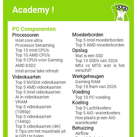
Academy !
PC Componenten
Moederborden
Processoren
Top 5 Intel moederborden
Intel core ultra
Top 5 AMD moederborden
Processor benaming
Opslag
Top 10 Intel CPU's
Top 10 AMD CPU's
Wat is een SSD
Top 5 CPU's voor Gaming
Top 10 SSD's van 2026
AMD X3D2
Mhz vs MTS: wat is het
verschil?
Intel arrow lake refresh
Werkgeheugen
Videokaarten
Gaming RAM
Top 5 NVIDIA videokaarten
Top 10 Ram van 2026
Top 5 AMD videokaarten
Voeding
Top 5 Intel videokaarten
AI in videokaarten
Top 10 PC voeding
VRAM
Koeling
Top 5 videokaarten
Top 5 Luchtkoelers
(1080p)
Top 5 AIO -waterkoelers
Top 5 videokaarten
Hoe plaats je een AIO-
(1440p)
waterkoeler
Top 5 videokaarten (4K)
Behuizing
5 Tips om het maximale uit
Airflow
je GPU te halen