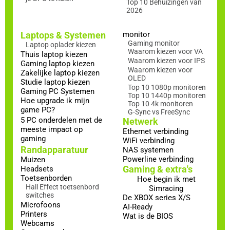
Top 10 Behuizingen van
2026
Laptops & Systemen
monitor
Gaming monitor
Laptop oplader kiezen
Waarom kiezen voor VA
Thuis laptop kiezen
Waarom kiezen voor IPS
Gaming laptop kiezen
Waarom kiezen voor
Zakelijke laptop kiezen
OLED
Studie laptop kiezen
Top 10 1080p monitoren
Gaming PC Systemen
Top 10 1440p monitoren
Hoe upgrade ik mijn
Top 10 4k monitoren
game PC?
G-Sync vs FreeSync
5 PC onderdelen met de
Netwerk
meeste impact op
Ethernet verbinding
gaming
WiFi verbinding
Randapparatuur
NAS systemen
Powerline verbinding
Muizen
Gaming & extra's
Headsets
Toetsenborden
Hoe begin ik met
Hall Effect toetsenbord
Simracing
switches
De XBOX series X/S
Microfoons
AI-Ready
Printers
Wat is de BIOS
Webcams