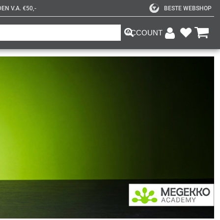
N V.A. €50,-
BESTE WEBSHOP
ACCOUNT