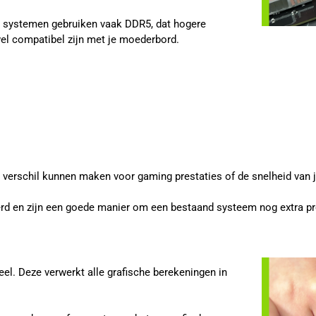
e systemen gebruiken vaak DDR5, dat hogere
l compatibel zijn met je moederbord.
l verschil kunnen maken voor gaming prestaties of de snelheid van 
rd en zijn een goede manier om een bestaand systeem nog extra pre
el. Deze verwerkt alle grafische berekeningen in