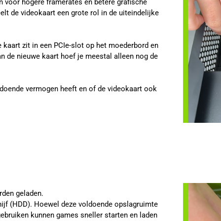
en voor hogere framerates en betere grafische
lt de videokaart een grote rol in de uiteindelijke
e kaart zit in een PCIe-slot op het moederbord en
n de nieuwe kaart hoef je meestal alleen nog de
oldoende vermogen heeft en of de videokaart ook
rden geladen.
hijf (HDD). Hoewel deze voldoende opslagruimte
 gebruiken kunnen games sneller starten en laden