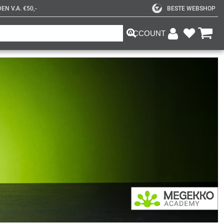
N V.A. €50,-
BESTE WEBSHOP
ACCOUNT