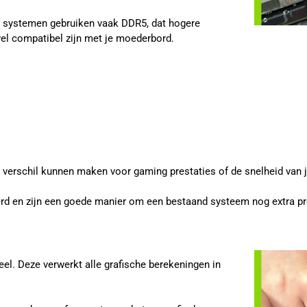
e systemen gebruiken vaak DDR5, dat hogere
l compatibel zijn met je moederbord.
l verschil kunnen maken voor gaming prestaties of de snelheid van 
rd en zijn een goede manier om een bestaand systeem nog extra pre
el. Deze verwerkt alle grafische berekeningen in