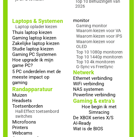
Top 10 Behuizingen van
2026
Laptops & Systemen
monitor
Gaming monitor
Laptop oplader kiezen
Waarom kiezen voor VA
Thuis laptop kiezen
Waarom kiezen voor IPS
Gaming laptop kiezen
Waarom kiezen voor
Zakelijke laptop kiezen
OLED
Studie laptop kiezen
Top 10 1080p monitoren
Gaming PC Systemen
Top 10 1440p monitoren
Hoe upgrade ik mijn
Top 10 4k monitoren
game PC?
G-Sync vs FreeSync
5 PC onderdelen met de
Netwerk
meeste impact op
Ethernet verbinding
gaming
WiFi verbinding
Randapparatuur
NAS systemen
Powerline verbinding
Muizen
Gaming & extra's
Headsets
Toetsenborden
Hoe begin ik met
Hall Effect toetsenbord
Simracing
switches
De XBOX series X/S
Microfoons
AI-Ready
Printers
Wat is de BIOS
Webcams