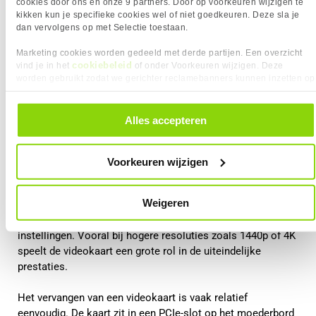
cookies door ons en onze 9 partners. Door op voorkeuren wijzigen te
kikken kun je specifieke cookies wel of niet goedkeuren. Deze sla je
dan vervolgens op met Selectie toestaan.
Marketing cookies worden gedeeld met derde partijen. Een overzicht
cookiebeleid
vind je in het
of onder Voorkeuren wijzigen. Deze
worden gebruikt zodat we gerichter reclamebanners kunnen inzetten op
andere websites. In onze cookievoorkeuren vind je een overzicht van
alle cookies. Je kunt je gegeven toestemming altijd intrekken, dit doe je
Videokaart upgraden
door in de footer van onze website te klikken op ‘Cookievoorkeuren’
Alles accepteren
onder het kopje ‘Mijn gegevens’.
De videokaart is voor gamers meestal het belangrijkste
onderdeel. Deze verwerkt alle grafische berekeningen in een
Voorkeuren wijzigen
game, zoals texturen, belichting, schaduwen en resolutie.
Weigeren
Wanneer je een krachtigere videokaart installeert, kan dit
zorgen voor hogere framerates en betere grafische
instellingen. Vooral bij hogere resoluties zoals 1440p of 4K
speelt de videokaart een grote rol in de uiteindelijke
prestaties.
Het vervangen van een videokaart is vaak relatief
eenvoudig. De kaart zit in een PCIe-slot op het moederbord