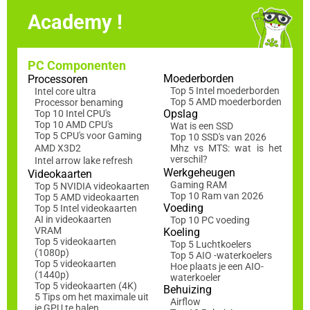
Academy !
PC Componenten
Moederborden
Processoren
Top 5 Intel moederborden
Intel core ultra
Top 5 AMD moederborden
Processor benaming
Opslag
Top 10 Intel CPU's
Top 10 AMD CPU's
Wat is een SSD
Top 5 CPU's voor Gaming
Top 10 SSD's van 2026
AMD X3D2
Mhz vs MTS: wat is het
verschil?
Intel arrow lake refresh
Werkgeheugen
Videokaarten
Gaming RAM
Top 5 NVIDIA videokaarten
Top 10 Ram van 2026
Top 5 AMD videokaarten
Voeding
Top 5 Intel videokaarten
AI in videokaarten
Top 10 PC voeding
VRAM
Koeling
Top 5 videokaarten
Top 5 Luchtkoelers
(1080p)
Top 5 AIO -waterkoelers
Top 5 videokaarten
Hoe plaats je een AIO-
(1440p)
waterkoeler
Top 5 videokaarten (4K)
Behuizing
5 Tips om het maximale uit
Airflow
je GPU te halen