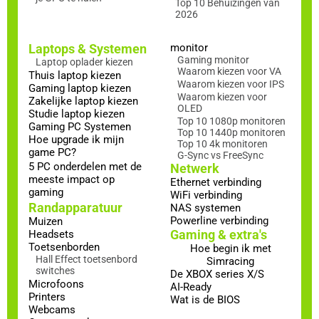
Top 10 Behuizingen van
2026
Laptops & Systemen
monitor
Gaming monitor
Laptop oplader kiezen
Waarom kiezen voor VA
Thuis laptop kiezen
Waarom kiezen voor IPS
Gaming laptop kiezen
Waarom kiezen voor
Zakelijke laptop kiezen
OLED
Studie laptop kiezen
Top 10 1080p monitoren
Gaming PC Systemen
Top 10 1440p monitoren
Hoe upgrade ik mijn
Top 10 4k monitoren
game PC?
G-Sync vs FreeSync
5 PC onderdelen met de
Netwerk
meeste impact op
Ethernet verbinding
gaming
WiFi verbinding
Randapparatuur
NAS systemen
Powerline verbinding
Muizen
Gaming & extra's
Headsets
Toetsenborden
Hoe begin ik met
Hall Effect toetsenbord
Simracing
switches
De XBOX series X/S
Microfoons
AI-Ready
Printers
Wat is de BIOS
Webcams