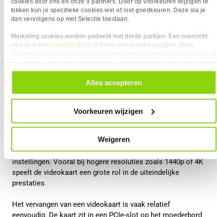
cookies door ons en onze 9 partners. Door op voorkeuren wijzigen te
kikken kun je specifieke cookies wel of niet goedkeuren. Deze sla je
dan vervolgens op met Selectie toestaan.
Marketing cookies worden gedeeld met derde partijen. Een overzicht
cookiebeleid
vind je in het
of onder Voorkeuren wijzigen. Deze
worden gebruikt zodat we gerichter reclamebanners kunnen inzetten op
andere websites. In onze cookievoorkeuren vind je een overzicht van
alle cookies. Je kunt je gegeven toestemming altijd intrekken, dit doe je
Videokaart upgraden
door in de footer van onze website te klikken op ‘Cookievoorkeuren’
Alles accepteren
onder het kopje ‘Mijn gegevens’.
De videokaart is voor gamers meestal het belangrijkste
onderdeel. Deze verwerkt alle grafische berekeningen in een
Voorkeuren wijzigen
game, zoals texturen, belichting, schaduwen en resolutie.
Weigeren
Wanneer je een krachtigere videokaart installeert, kan dit
zorgen voor hogere framerates en betere grafische
instellingen. Vooral bij hogere resoluties zoals 1440p of 4K
speelt de videokaart een grote rol in de uiteindelijke
prestaties.
Het vervangen van een videokaart is vaak relatief
eenvoudig. De kaart zit in een PCIe-slot op het moederbord