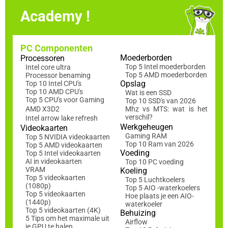
Academy !
PC Componenten
Moederborden
Processoren
Top 5 Intel moederborden
Intel core ultra
Top 5 AMD moederborden
Processor benaming
Opslag
Top 10 Intel CPU's
Top 10 AMD CPU's
Wat is een SSD
Top 5 CPU's voor Gaming
Top 10 SSD's van 2026
AMD X3D2
Mhz vs MTS: wat is het
verschil?
Intel arrow lake refresh
Werkgeheugen
Videokaarten
Gaming RAM
Top 5 NVIDIA videokaarten
Top 10 Ram van 2026
Top 5 AMD videokaarten
Voeding
Top 5 Intel videokaarten
AI in videokaarten
Top 10 PC voeding
VRAM
Koeling
Top 5 videokaarten
Top 5 Luchtkoelers
(1080p)
Top 5 AIO -waterkoelers
Top 5 videokaarten
Hoe plaats je een AIO-
(1440p)
waterkoeler
Top 5 videokaarten (4K)
Behuizing
5 Tips om het maximale uit
Airflow
je GPU te halen