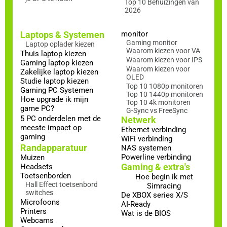
Top 10 Behuizingen van
2026
Laptops & Systemen
monitor
Gaming monitor
Laptop oplader kiezen
Waarom kiezen voor VA
Thuis laptop kiezen
Waarom kiezen voor IPS
Gaming laptop kiezen
Waarom kiezen voor
Zakelijke laptop kiezen
OLED
Studie laptop kiezen
Top 10 1080p monitoren
Gaming PC Systemen
Top 10 1440p monitoren
Hoe upgrade ik mijn
Top 10 4k monitoren
game PC?
G-Sync vs FreeSync
5 PC onderdelen met de
Netwerk
meeste impact op
Ethernet verbinding
gaming
WiFi verbinding
Randapparatuur
NAS systemen
Powerline verbinding
Muizen
Gaming & extra's
Headsets
Toetsenborden
Hoe begin ik met
Hall Effect toetsenbord
Simracing
switches
De XBOX series X/S
Microfoons
AI-Ready
Printers
Wat is de BIOS
Webcams