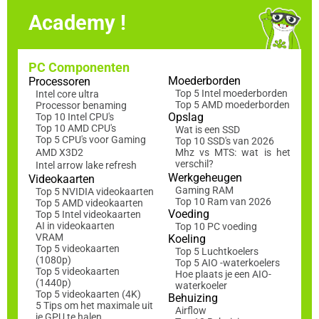
Academy !
PC Componenten
Moederborden
Processoren
Top 5 Intel moederborden
Intel core ultra
Top 5 AMD moederborden
Processor benaming
Opslag
Top 10 Intel CPU's
Top 10 AMD CPU's
Wat is een SSD
Top 5 CPU's voor Gaming
Top 10 SSD's van 2026
AMD X3D2
Mhz vs MTS: wat is het
verschil?
Intel arrow lake refresh
Werkgeheugen
Videokaarten
Gaming RAM
Top 5 NVIDIA videokaarten
Top 10 Ram van 2026
Top 5 AMD videokaarten
Voeding
Top 5 Intel videokaarten
AI in videokaarten
Top 10 PC voeding
VRAM
Koeling
Top 5 videokaarten
Top 5 Luchtkoelers
(1080p)
Top 5 AIO -waterkoelers
Top 5 videokaarten
Hoe plaats je een AIO-
(1440p)
waterkoeler
Top 5 videokaarten (4K)
Behuizing
5 Tips om het maximale uit
Airflow
je GPU te halen