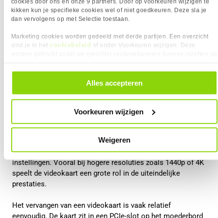
cookies door ons en onze 9 partners. Door op voorkeuren wijzigen te
kikken kun je specifieke cookies wel of niet goedkeuren. Deze sla je
dan vervolgens op met Selectie toestaan.
Marketing cookies worden gedeeld met derde partijen. Een overzicht
cookiebeleid
vind je in het
of onder Voorkeuren wijzigen. Deze
worden gebruikt zodat we gerichter reclamebanners kunnen inzetten op
andere websites. In onze cookievoorkeuren vind je een overzicht van
alle cookies. Je kunt je gegeven toestemming altijd intrekken, dit doe je
Videokaart upgraden
door in de footer van onze website te klikken op ‘Cookievoorkeuren’
Alles accepteren
onder het kopje ‘Mijn gegevens’.
De videokaart is voor gamers meestal het belangrijkste
onderdeel. Deze verwerkt alle grafische berekeningen in een
Voorkeuren wijzigen
game, zoals texturen, belichting, schaduwen en resolutie.
Weigeren
Wanneer je een krachtigere videokaart installeert, kan dit
zorgen voor hogere framerates en betere grafische
instellingen. Vooral bij hogere resoluties zoals 1440p of 4K
speelt de videokaart een grote rol in de uiteindelijke
prestaties.
Het vervangen van een videokaart is vaak relatief
eenvoudig. De kaart zit in een PCIe-slot op het moederbord