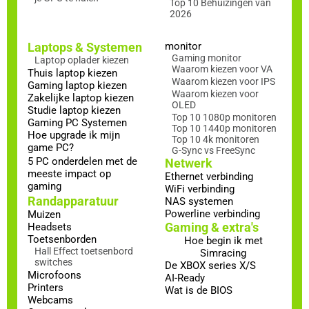
Top 10 Behuizingen van
2026
Laptops & Systemen
monitor
Gaming monitor
Laptop oplader kiezen
Waarom kiezen voor VA
Thuis laptop kiezen
Waarom kiezen voor IPS
Gaming laptop kiezen
Waarom kiezen voor
Zakelijke laptop kiezen
OLED
Studie laptop kiezen
Top 10 1080p monitoren
Gaming PC Systemen
Top 10 1440p monitoren
Hoe upgrade ik mijn
Top 10 4k monitoren
game PC?
G-Sync vs FreeSync
5 PC onderdelen met de
Netwerk
meeste impact op
Ethernet verbinding
gaming
WiFi verbinding
Randapparatuur
NAS systemen
Powerline verbinding
Muizen
Gaming & extra's
Headsets
Toetsenborden
Hoe begin ik met
Hall Effect toetsenbord
Simracing
switches
De XBOX series X/S
Microfoons
AI-Ready
Printers
Wat is de BIOS
Webcams