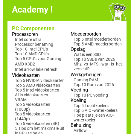
Academy !
PC Componenten
Moederborden
Processoren
Top 5 Intel moederborden
Intel core ultra
Top 5 AMD moederborden
Processor benaming
Opslag
Top 10 Intel CPU's
Top 10 AMD CPU's
Wat is een SSD
Top 5 CPU's voor Gaming
Top 10 SSD's van 2026
AMD X3D2
Mhz vs MTS: wat is het
verschil?
Intel arrow lake refresh
Werkgeheugen
Videokaarten
Gaming RAM
Top 5 NVIDIA videokaarten
Top 10 Ram van 2026
Top 5 AMD videokaarten
Voeding
Top 5 Intel videokaarten
AI in videokaarten
Top 10 PC voeding
VRAM
Koeling
Top 5 videokaarten
Top 5 Luchtkoelers
(1080p)
Top 5 AIO -waterkoelers
Top 5 videokaarten
Hoe plaats je een AIO-
(1440p)
waterkoeler
Top 5 videokaarten (4K)
Behuizing
5 Tips om het maximale uit
Airflow
je GPU te halen