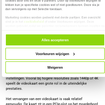
cookies door ons en onze 9 partners. Door op voorkeuren wijzigen te
kikken kun je specifieke cookies wel of niet goedkeuren. Deze sla je
dan vervolgens op met Selectie toestaan.
Marketing cookies worden gedeeld met derde partijen. Een overzicht
cookiebeleid
vind je in het
of onder Voorkeuren wijzigen. Deze
worden gebruikt zodat we gerichter reclamebanners kunnen inzetten op
andere websites. In onze cookievoorkeuren vind je een overzicht van
alle cookies. Je kunt je gegeven toestemming altijd intrekken, dit doe je
Videokaart upgraden
door in de footer van onze website te klikken op ‘Cookievoorkeuren’
Alles accepteren
onder het kopje ‘Mijn gegevens’.
De videokaart is voor gamers meestal het belangrijkste
onderdeel. Deze verwerkt alle grafische berekeningen in een
Voorkeuren wijzigen
game, zoals texturen, belichting, schaduwen en resolutie.
Weigeren
Wanneer je een krachtigere videokaart installeert, kan dit
zorgen voor hogere framerates en betere grafische
instellingen. Vooral bij hogere resoluties zoals 1440p of 4K
speelt de videokaart een grote rol in de uiteindelijke
prestaties.
Het vervangen van een videokaart is vaak relatief
eenvoudig. De kaart zit in een PCIe-slot op het moederbord