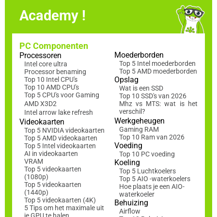
Academy !
PC Componenten
Moederborden
Processoren
Top 5 Intel moederborden
Intel core ultra
Top 5 AMD moederborden
Processor benaming
Opslag
Top 10 Intel CPU's
Top 10 AMD CPU's
Wat is een SSD
Top 5 CPU's voor Gaming
Top 10 SSD's van 2026
AMD X3D2
Mhz vs MTS: wat is het
verschil?
Intel arrow lake refresh
Werkgeheugen
Videokaarten
Gaming RAM
Top 5 NVIDIA videokaarten
Top 10 Ram van 2026
Top 5 AMD videokaarten
Voeding
Top 5 Intel videokaarten
AI in videokaarten
Top 10 PC voeding
VRAM
Koeling
Top 5 videokaarten
Top 5 Luchtkoelers
(1080p)
Top 5 AIO -waterkoelers
Top 5 videokaarten
Hoe plaats je een AIO-
(1440p)
waterkoeler
Top 5 videokaarten (4K)
Behuizing
5 Tips om het maximale uit
Airflow
je GPU te halen