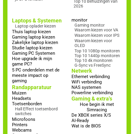
Top 10 Behuizingen van
2026
Laptops & Systemen
monitor
Gaming monitor
Laptop oplader kiezen
Waarom kiezen voor VA
Thuis laptop kiezen
Waarom kiezen voor IPS
Gaming laptop kiezen
Waarom kiezen voor
Zakelijke laptop kiezen
OLED
Studie laptop kiezen
Top 10 1080p monitoren
Gaming PC Systemen
Top 10 1440p monitoren
Hoe upgrade ik mijn
Top 10 4k monitoren
game PC?
G-Sync vs FreeSync
5 PC onderdelen met de
Netwerk
meeste impact op
Ethernet verbinding
gaming
WiFi verbinding
Randapparatuur
NAS systemen
Powerline verbinding
Muizen
Gaming & extra's
Headsets
Toetsenborden
Hoe begin ik met
Hall Effect toetsenbord
Simracing
switches
De XBOX series X/S
Microfoons
AI-Ready
Printers
Wat is de BIOS
Webcams