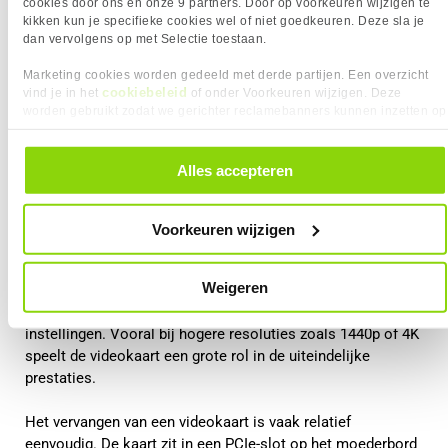
cookies door ons en onze 9 partners. Door op voorkeuren wijzigen te
kikken kun je specifieke cookies wel of niet goedkeuren. Deze sla je
dan vervolgens op met Selectie toestaan.
Marketing cookies worden gedeeld met derde partijen. Een overzicht
cookiebeleid
vind je in het
of onder Voorkeuren wijzigen. Deze
worden gebruikt zodat we gerichter reclamebanners kunnen inzetten op
andere websites. In onze cookievoorkeuren vind je een overzicht van
alle cookies. Je kunt je gegeven toestemming altijd intrekken, dit doe je
Videokaart upgraden
door in de footer van onze website te klikken op ‘Cookievoorkeuren’
Alles accepteren
onder het kopje ‘Mijn gegevens’.
De videokaart is voor gamers meestal het belangrijkste
onderdeel. Deze verwerkt alle grafische berekeningen in een
Voorkeuren wijzigen
game, zoals texturen, belichting, schaduwen en resolutie.
Weigeren
Wanneer je een krachtigere videokaart installeert, kan dit
zorgen voor hogere framerates en betere grafische
instellingen. Vooral bij hogere resoluties zoals 1440p of 4K
speelt de videokaart een grote rol in de uiteindelijke
prestaties.
Het vervangen van een videokaart is vaak relatief
eenvoudig. De kaart zit in een PCIe-slot op het moederbord